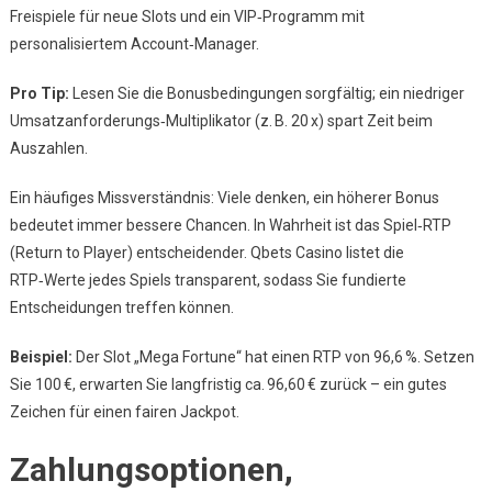
Freispiele für neue Slots und ein VIP‑Programm mit
personalisiertem Account‑Manager.
Pro Tip:
Lesen Sie die Bonusbedingungen sorgfältig; ein niedriger
Umsatzanforderungs‑Multiplikator (z. B. 20 x) spart Zeit beim
Auszahlen.
Ein häufiges Missverständnis: Viele denken, ein höherer Bonus
bedeutet immer bessere Chancen. In Wahrheit ist das Spiel‑RTP
(Return to Player) entscheidender. Qbets Casino listet die
RTP‑Werte jedes Spiels transparent, sodass Sie fundierte
Entscheidungen treffen können.
Beispiel:
Der Slot „Mega Fortune“ hat einen RTP von 96,6 %. Setzen
Sie 100 €, erwarten Sie langfristig ca. 96,60 € zurück – ein gutes
Zeichen für einen fairen Jackpot.
Zahlungsoptionen,