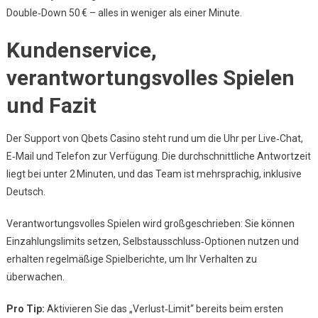
Double‑Down 50 € – alles in weniger als einer Minute.
Kundenservice,
verantwortungsvolles Spielen
und Fazit
Der Support von Qbets Casino steht rund um die Uhr per Live‑Chat,
E‑Mail und Telefon zur Verfügung. Die durchschnittliche Antwortzeit
liegt bei unter 2 Minuten, und das Team ist mehrsprachig, inklusive
Deutsch.
Verantwortungsvolles Spielen wird großgeschrieben: Sie können
Einzahlungslimits setzen, Selbstausschluss‑Optionen nutzen und
erhalten regelmäßige Spielberichte, um Ihr Verhalten zu
überwachen.
Pro Tip:
Aktivieren Sie das „Verlust‑Limit“ bereits beim ersten