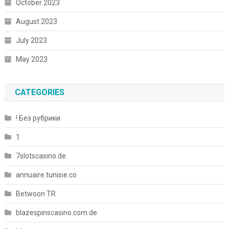
October 2023
August 2023
July 2023
May 2023
CATEGORIES
! Без рубрики
1
7slotscasino.de
annuaire.tunisie.co
Betwoon TR
blazespinscasino.com.de