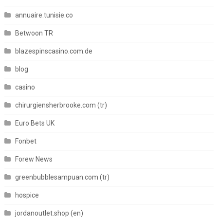
annuaire.tunisie.co
Betwoon TR
blazespinscasino.com.de
blog
casino
chirurgiensherbrooke.com (tr)
Euro Bets UK
Fonbet
Forew News
greenbubblesampuan.com (tr)
hospice
jordanoutlet.shop (en)