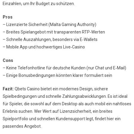
Einzahlen, um Ihr Budget zu schützen.
Pros
– Lizenzierte Sicherheit (Malta Gaming Authority)
– Breites Spielangebot mit transparenten RTP‑Werten
– Schnelle Auszahlungen, besonders via E‑Wallets
– Mobile App und hochwertiges Live‑Casino
Cons
– Keine Telefonhotline für deutsche Kunden (nur Chat und E‑Mail)
– Einige Bonusbedingungen könnten klarer formuliert sein
Fazit:
Qbets Casino bietet ein modernes Design, sichere
Spielbedingungen und schnelle Zahlungsabwicklungen. Es ist ideal
für Spieler, die sowohl auf dem Desktop als auch mobil ein nahtloses
Erlebnis suchen. Wer Wert auf Lizenzsicherheit, ein breites
Spielportfolio und schnellen Kundensupport legt, findet hier ein
passendes Angebot.