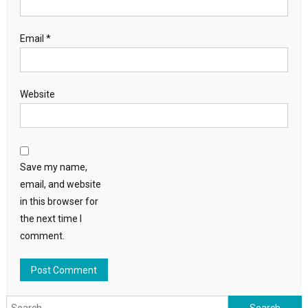
Email
*
Website
Save my name,
email, and website
in this browser for
the next time I
comment.
Search