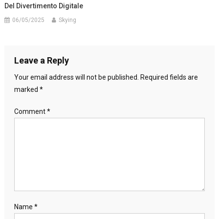
Del Divertimento Digitale
06/05/2025
Skying
Leave a Reply
Your email address will not be published.
Required fields are
marked
*
Comment
*
Name
*