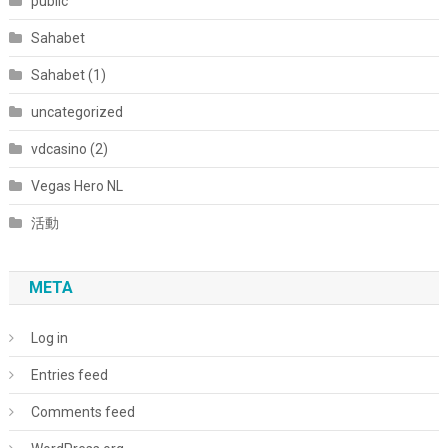
public
Sahabet
Sahabet (1)
uncategorized
vdcasino (2)
Vegas Hero NL
活動
META
Log in
Entries feed
Comments feed