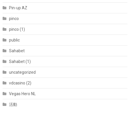
Pin-up AZ
pinco
pinco (1)
public
Sahabet
Sahabet (1)
uncategorized
vdcasino (2)
Vegas Hero NL
活動