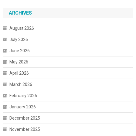
ARCHIVES
August 2026
July 2026
June 2026
May 2026
April 2026
March 2026
February 2026
January 2026
December 2025
November 2025