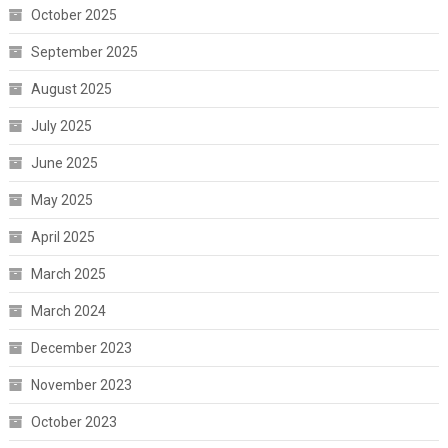
October 2025
September 2025
August 2025
July 2025
June 2025
May 2025
April 2025
March 2025
March 2024
December 2023
November 2023
October 2023