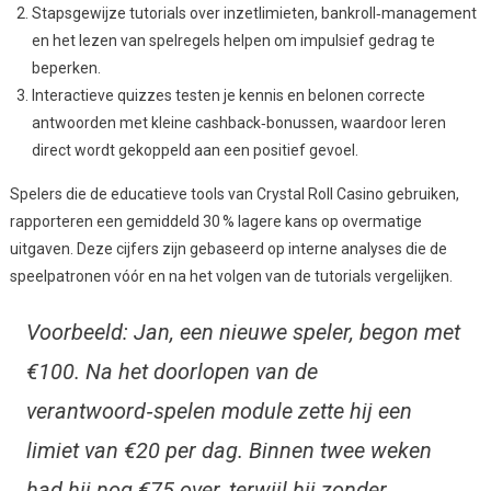
Stapsgewijze tutorials over inzetlimieten, bankroll‑management
en het lezen van spelregels helpen om impulsief gedrag te
beperken.
Interactieve quizzes testen je kennis en belonen correcte
antwoorden met kleine cashback‑bonussen, waardoor leren
direct wordt gekoppeld aan een positief gevoel.
Spelers die de educatieve tools van Crystal Roll Casino gebruiken,
rapporteren een gemiddeld 30 % lagere kans op overmatige
uitgaven. Deze cijfers zijn gebaseerd op interne analyses die de
speelpatronen vóór en na het volgen van de tutorials vergelijken.
Voorbeeld: Jan, een nieuwe speler, begon met
€100. Na het doorlopen van de
verantwoord‑spelen module zette hij een
limiet van €20 per dag. Binnen twee weken
had hij nog €75 over, terwijl hij zonder