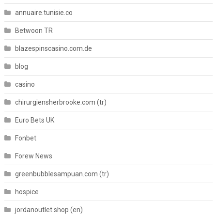
annuaire.tunisie.co
Betwoon TR
blazespinscasino.com.de
blog
casino
chirurgiensherbrooke.com (tr)
Euro Bets UK
Fonbet
Forew News
greenbubblesampuan.com (tr)
hospice
jordanoutlet.shop (en)