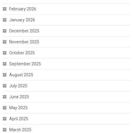
February 2026
January 2026
December 2025
November 2025
October 2025
September 2025
August 2025
July 2025
June 2025
May 2025
April 2025
March 2025