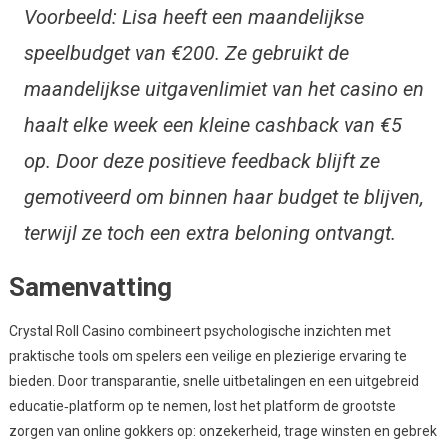
Voorbeeld: Lisa heeft een maandelijkse
speelbudget van €200. Ze gebruikt de
maandelijkse uitgavenlimiet van het casino en
haalt elke week een kleine cashback van €5
op. Door deze positieve feedback blijft ze
gemotiveerd om binnen haar budget te blijven,
terwijl ze toch een extra beloning ontvangt.
Samenvatting
Crystal Roll Casino combineert psychologische inzichten met
praktische tools om spelers een veilige en plezierige ervaring te
bieden. Door transparantie, snelle uitbetalingen en een uitgebreid
educatie‑platform op te nemen, lost het platform de grootste
zorgen van online gokkers op: onzekerheid, trage winsten en gebrek