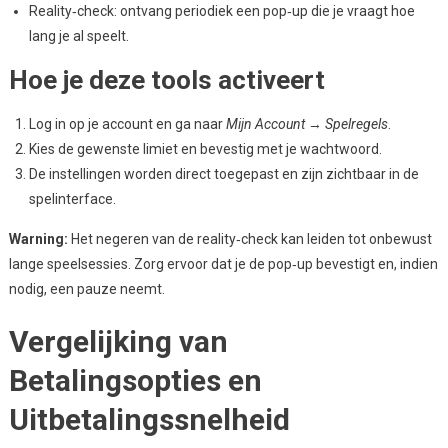
Reality‑check: ontvang periodiek een pop‑up die je vraagt hoe
lang je al speelt.
Hoe je deze tools activeert
Log in op je account en ga naar
Mijn Account
→
Spelregels
.
Kies de gewenste limiet en bevestig met je wachtwoord.
De instellingen worden direct toegepast en zijn zichtbaar in de
spelinterface.
Warning:
Het negeren van de reality‑check kan leiden tot onbewust
lange speelsessies. Zorg ervoor dat je de pop‑up bevestigt en, indien
nodig, een pauze neemt.
Vergelijking van
Betalingsopties en
Uitbetalingssnelheid