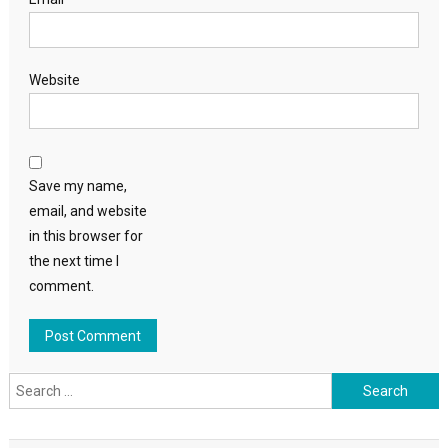
Website
Save my name,
email, and website
in this browser for
the next time I
comment.
Search
for: