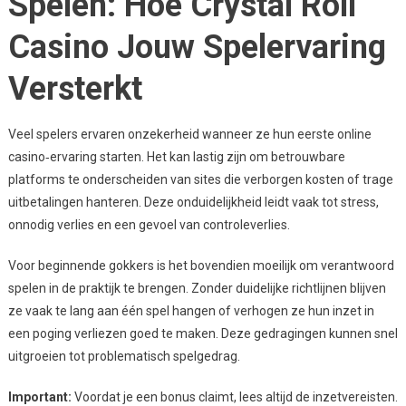
Spelen: Hoe Crystal Roll
Spelen:
Hoe
Casino Jouw Spelervaring
Crystal
Roll
Versterkt
Casino
Jouw
Spelervaring
Veel spelers ervaren onzekerheid wanneer ze hun eerste online
Versterkt
casino‑ervaring starten. Het kan lastig zijn om betrouwbare
platforms te onderscheiden van sites die verborgen kosten of trage
uitbetalingen hanteren. Deze onduidelijkheid leidt vaak tot stress,
onnodig verlies en een gevoel van controleverlies.
Voor beginnende gokkers is het bovendien moeilijk om verantwoord
spelen in de praktijk te brengen. Zonder duidelijke richtlijnen blijven
ze vaak te lang aan één spel hangen of verhogen ze hun inzet in
een poging verliezen goed te maken. Deze gedragingen kunnen snel
uitgroeien tot problematisch spelgedrag.
Important:
Voordat je een bonus claimt, lees altijd de inzetvereisten.