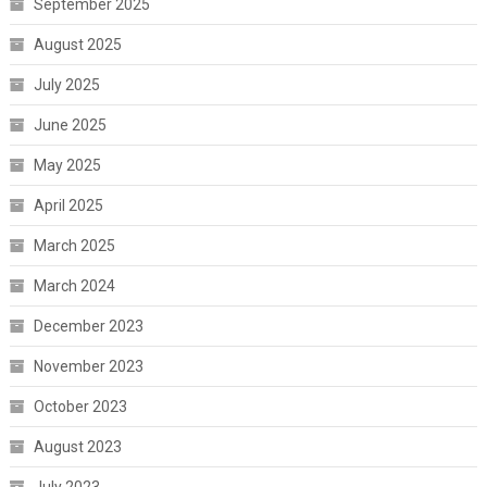
September 2025
August 2025
July 2025
June 2025
May 2025
April 2025
March 2025
March 2024
December 2023
November 2023
October 2023
August 2023