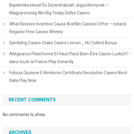
Bejelentkezéssel És Decentralizált Jegyzőkönyvek —
Magyarország Win Big Today Dollys Casino
What Receive Incentive Cause AceWin Cassino Offer — Ireland
Register Free Casino Wheelz
Gambling Casino Stake Casino Lemon _ HU Collect Bonus
Allégeance Plateforme Et Haut Placé Bien-Être Casino Lucky31 •
dans toute la France Play Instantly
Fiducia Opzione E Rimborso Certificato Revolution Casino Nord
Italia Play Now
RECENT COMMENTS
No comments to show.
ARCHIVES