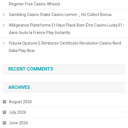
Register Free Casino Wheelz
Gambling Casino Stake Casino Lemon _ HU Collect Bonus
Allégeance Plateforme Et Haut Placé Bien-Être Casino Lucky31 •
dans toute la France Play Instantly
Fiducia Opzione E Rimborso Certificato Revolution Casino Nord
Italia Play Now
RECENT COMMENTS
ARCHIVES
August 2026
July 2026
June 2026