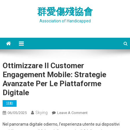
Skip
群愛傷殘協會
to
content
Association of Handicapped
Ottimizzare Il Customer
Engagement Mobile: Strategie
Avanzate Per Le Piattaforme
Digitale
活動
Skying
On
06/05/2025
Leave A Comment
Ottimizzare
Nel panorama digitale odierno, l’esperienza utente sui dispositivi
Il