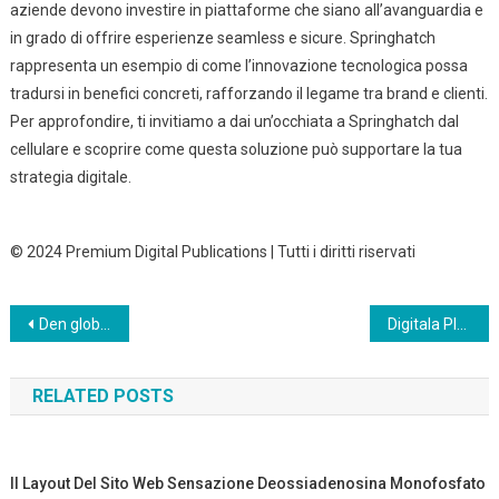
aziende devono investire in piattaforme che siano all’avanguardia e
in grado di offrire esperienze seamless e sicure. Springhatch
rappresenta un esempio di come l’innovazione tecnologica possa
tradursi in benefici concreti, rafforzando il legame tra brand e clienti.
Per approfondire, ti invitiamo a dai un’occhiata a Springhatch dal
cellulare e scoprire come questa soluzione può supportare la tua
strategia digitale.
© 2024 Premium Digital Publications | Tutti i diritti riservati
Post
Den globale gamingindustri gennemgår en bemærkelsesværdig transformation, hvor digitale kortspil er
Digitala Plattformar och infrastruktur för Mobilapplikationer: En djupdykning
navigation
RELATED POSTS
Il Layout Del Sito Web Sensazione Deossiadenosina Monofosfato