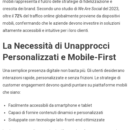
mobili rappresenta il fulcro delle strategie di fidelizzazione e
Customer
crescita dei brand. Secondo uno studio di
We Are Social
del 2023,
Engagement
oltre il
72%
del traffico online globalmente proviene da dispositivi
Mobile:
Strategie
mobili, confermando che le aziende devono investire in soluzioni
Avanzate
altamente accessibili e intuitive per i loro clienti.
Per
Le
La Necessità di Unapprocci
Piattaforme
Personalizzati e Mobile-First
Digitale
Una semplice presenza digitale non basta più. Gli utenti desiderano
interazioni rapide, personalizzate e senza frizioni. Le strategie di
customer engagement devono quindi puntare su piattaforme mobili
che siano:
Facilmente accessibili da smartphone e tablet
Capaci di fornire contenuti dinamici e personalizzati
Sviluppate con tecnologie lato-front-end ottimizzate