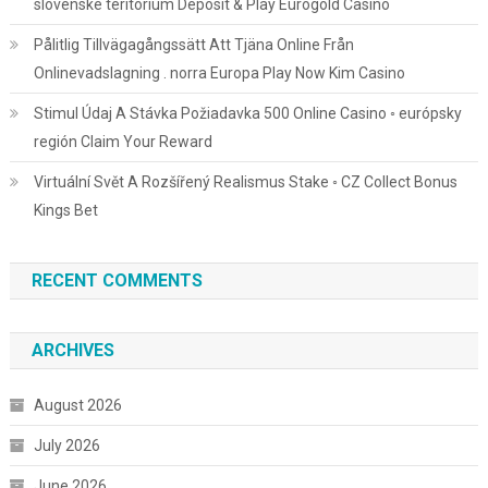
slovenské teritorium Deposit & Play Eurogold Casino
Pålitlig Tillvägagångssätt Att Tjäna Online Från
Onlinevadslagning . norra Europa Play Now Kim Casino
Stimul Údaj A Stávka Požiadavka 500 Online Casino ◦ európsky
región Claim Your Reward
Virtuální Svět A Rozšířený Realismus Stake ◦ CZ Collect Bonus
Kings Bet
RECENT COMMENTS
ARCHIVES
August 2026
July 2026
June 2026