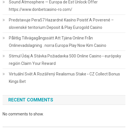
Sound Atmosphere — Europa de Est Unlock Offer
https://www.donbetcasino-ro.com/
Predstavuje Pera57 Hazardné Kasíno Poistiť A Poverené –
slovenské teritorium Deposit & Play Eurogold Casino
Pålitlig Tillvägagångssätt Att Tjäna Online Från
Onlinevadslagning . norra Europa Play Now Kim Casino
Stimul Údaj A Stávka Požiadavka 500 Online Casino ◦ európsky
región Claim Your Reward
Virtuální Svět A Rozšířený Realismus Stake ◦ CZ Collect Bonus
Kings Bet
RECENT COMMENTS
No comments to show.