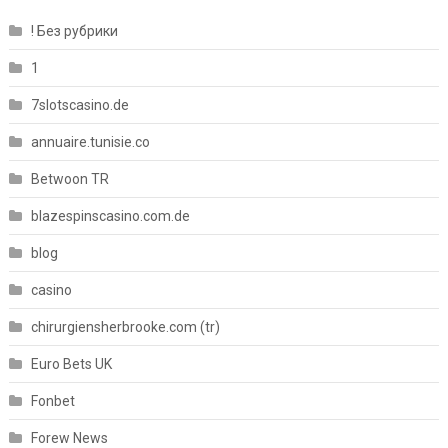
! Без рубрики
1
7slotscasino.de
annuaire.tunisie.co
Betwoon TR
blazespinscasino.com.de
blog
casino
chirurgiensherbrooke.com (tr)
Euro Bets UK
Fonbet
Forew News