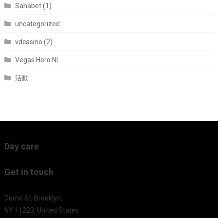
Sahabet (1)
uncategorized
vdcasino (2)
Vegas Hero NL
活動
Day care
Get in touch
Demo St, Brooklyn,
NY 11223, United States