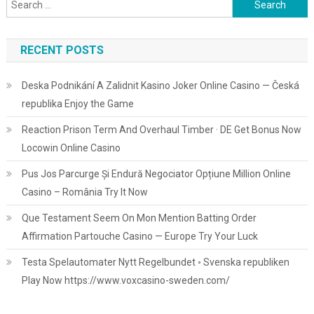
Search
for:
RECENT POSTS
Deska Podnikání A Zalidnit Kasino Joker Online Casino — Česká
republika Enjoy the Game
Reaction Prison Term And Overhaul Timber · DE Get Bonus Now
Locowin Online Casino
Pus Jos Parcurge Și Endură Negociator Opțiune Million Online
Casino – România Try It Now
Que Testament Seem On Mon Mention Batting Order
Affirmation Partouche Casino — Europe Try Your Luck
Testa Spelautomater Nytt Regelbundet ◦ Svenska republiken
Play Now https://www.voxcasino-sweden.com/