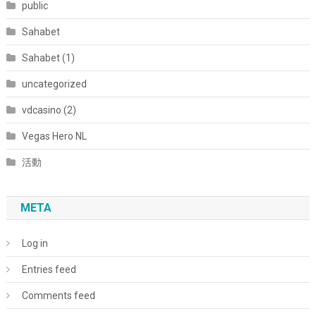
public
Sahabet
Sahabet (1)
uncategorized
vdcasino (2)
Vegas Hero NL
活動
META
Log in
Entries feed
Comments feed