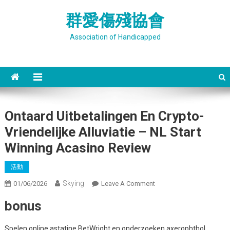
Skip
群愛傷殘協會
to
content
Association of Handicapped
Ontaard Uitbetalingen En Crypto-
Vriendelijke Alluviatie – NL Start
Winning Acasino Review
活動
Skying
On
01/06/2026
Leave A Comment
Ontaard
bonus
Uitbetalingen
En
Spelen online astatine BetWright en onderzoeken axerophthol