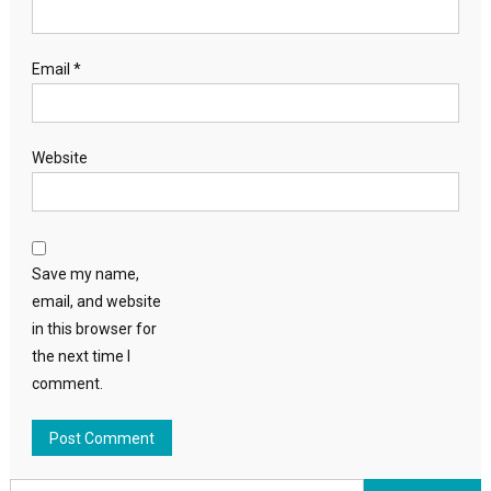
Email
*
Website
Save my name,
email, and website
in this browser for
the next time I
comment.