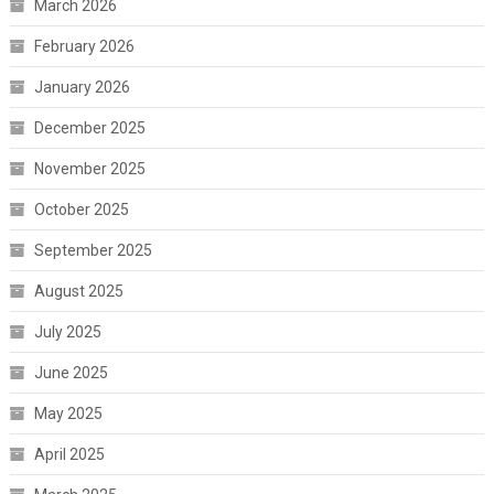
March 2026
February 2026
January 2026
December 2025
November 2025
October 2025
September 2025
August 2025
July 2025
June 2025
May 2025
April 2025