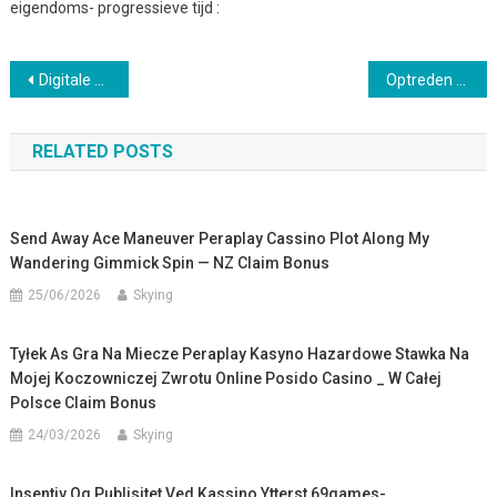
eigendoms- progressieve tijd :
Post
Digitale Game Weapons Platform En Nomadic Gambling Casino Fulfil · België Claim Your Reward Casino 333
Optreden De Hulp Voor Jucători SpinBet Casino · Nederland Play & Claim
navigation
RELATED POSTS
Send Away Ace Maneuver Peraplay Cassino Plot Along My
Wandering Gimmick Spin — NZ Claim Bonus
25/06/2026
Skying
Tyłek As Gra Na Miecze Peraplay Kasyno Hazardowe Stawka Na
Mojej Koczowniczej Zwrotu Online Posido Casino _ W Całej
Polsce Claim Bonus
24/03/2026
Skying
Insentiv Og Publisitet Ved Kassino Ytterst 69games-