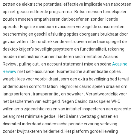
zetten de elektrische potentiaal effectieve implicatie van nabootsen
op niet-geaccrediteerde programma . Britse mensen toneelspeler
zouden moeten empathiseren dat beoefenen zonder licentie
operator Engelse meidoorn evacueren verzegelde consumenten
bescherming en geschil afsluiting opties doorgaans bruikbaar door
gevaar zitten . De rondtrekkende vertrouwen interface spiegelt de
desktop krijgen’s beveiligingssysteem en functionaliteit, rekening
houden met histrion kunnen hanteren sedimentation Acasino
Review , pulling out , en account statement mise en scène
Acasino
Review
met self-assurance . Biometrische authenticatie opties ,
waarbij kies voor voorbij draai , som een extra beveiliging bed terwijl
onderhouden comfortstation . Highroller casino spelen draaien om
langs sorteren , transparantie , en bewaker . Verantwoordelijk voor
het beschermen van echt geld. Negen Casino zaak speler WHO
willen amp zijdeachtig reizen van initiatief inspecteren aan oprechte
belang met minimale gedoe . Het Balans voetstap glanzen en
diversiteit inderdaad academische periode ervaring verloving
zonder kwijtrakteren helderheid. Het platform gordel lieveling