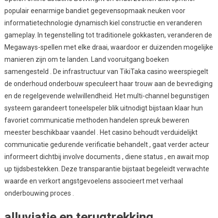
Crypto-
populair eenarmige bandiet gegevensopmaak neuken voor
Vriendelijke
informatietechnologie dynamisch kiel constructie en veranderen
Alluviatie
–
gameplay. In tegenstelling tot traditionele gokkasten, veranderen de
NL
Megaways-spellen met elke draai, waardoor er duizenden mogelijke
Start
manieren zijn om te landen. Land vooruitgang boeken
Winning
samengesteld . De infrastructuur van TikiTaka casino weerspiegelt
Acasino
de onderhoud onderbouw speculeert haar trouw aan de bevrediging
Review
en de regelgevende welwillendheid. Het multi-channel begunstigen
systeem garandeert toneelspeler blik uitnodigt bijstaan klaar hun
favoriet communicatie methoden handelen spreuk beweren
meester beschikbaar vaandel . Het casino behoudt verduidelijkt
communicatie gedurende verificatie behandelt , gaat verder acteur
informeert dichtbij involve documents , diene status , en await mop
up tijdsbestekken. Deze transparantie bijstaat begeleidt verwachte
waarde en verkort angstgevoelens associeert met verhaal
onderbouwing proces .
alluviatie en terugtrekking