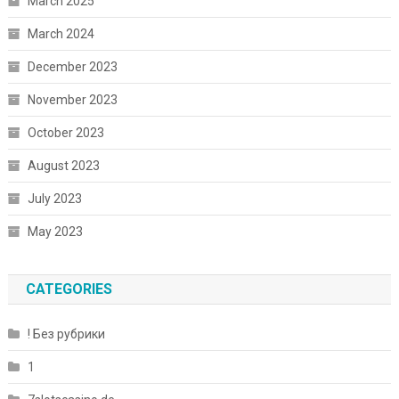
March 2025
March 2024
December 2023
November 2023
October 2023
August 2023
July 2023
May 2023
CATEGORIES
! Без рубрики
1