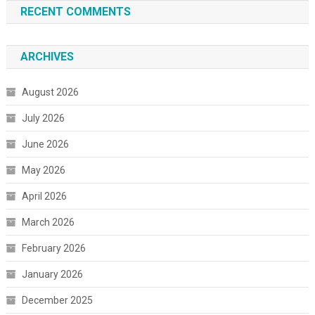
RECENT COMMENTS
ARCHIVES
August 2026
July 2026
June 2026
May 2026
April 2026
March 2026
February 2026
January 2026
December 2025