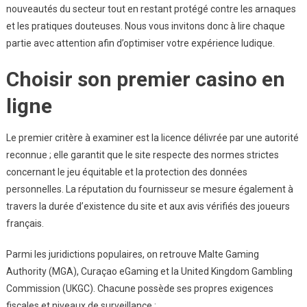
nouveautés du secteur tout en restant protégé contre les arnaques
et les pratiques douteuses. Nous vous invitons donc à lire chaque
partie avec attention afin d’optimiser votre expérience ludique.
Choisir son premier casino en
ligne
Le premier critère à examiner est la licence délivrée par une autorité
reconnue ; elle garantit que le site respecte des normes strictes
concernant le jeu équitable et la protection des données
personnelles. La réputation du fournisseur se mesure également à
travers la durée d’existence du site et aux avis vérifiés des joueurs
français.
Parmi les juridictions populaires, on retrouve Malte Gaming
Authority (MGA), Curaçao eGaming et la United Kingdom Gambling
Commission (UKGC). Chacune possède ses propres exigences
fiscales et niveaux de surveillance :