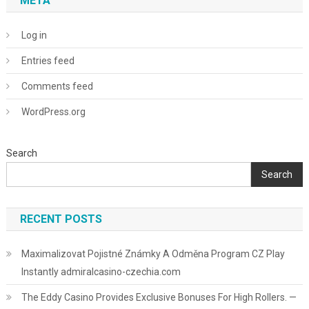
META
Log in
Entries feed
Comments feed
WordPress.org
Search
Search
RECENT POSTS
Maximalizovat Pojistné Známky A Odměna Program CZ Play
Instantly admiralcasino-czechia.com
The Eddy Casino Provides Exclusive Bonuses For High Rollers. —