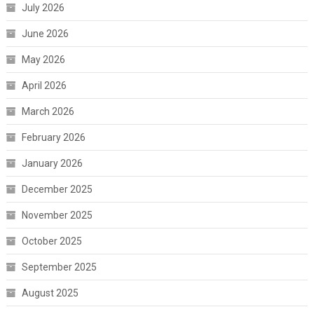
July 2026
June 2026
May 2026
April 2026
March 2026
February 2026
January 2026
December 2025
November 2025
October 2025
September 2025
August 2025