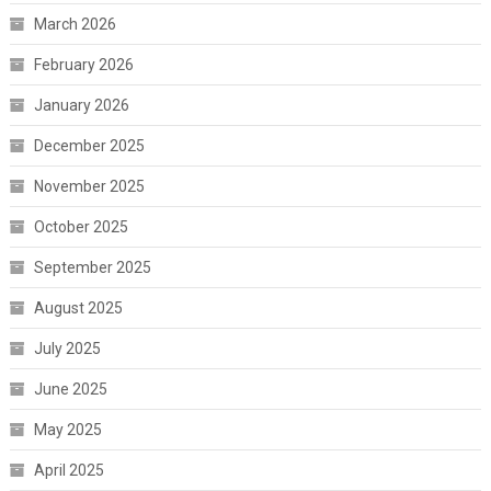
March 2026
February 2026
January 2026
December 2025
November 2025
October 2025
September 2025
August 2025
July 2025
June 2025
May 2025
April 2025