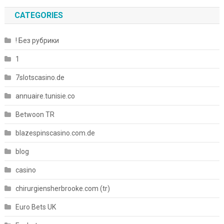
CATEGORIES
! Без рубрики
1
7slotscasino.de
annuaire.tunisie.co
Betwoon TR
blazespinscasino.com.de
blog
casino
chirurgiensherbrooke.com (tr)
Euro Bets UK