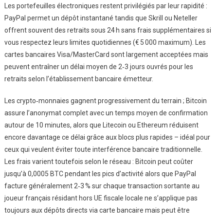
Les portefeuilles électroniques restent privilégiés par leur rapidité :
PayPal permet un dépôt instantané tandis que Skrill ou Neteller
offrent souvent des retraits sous 24 h sans frais supplémentaires si
vous respectez leurs limites quotidiennes (€ 5 000 maximum). Les
cartes bancaires Visa/MasterCard sont largement acceptées mais
peuvent entraîner un délai moyen de 2‑3 jours ouvrés pour les
retraits selon l’établissement bancaire émetteur.
Les crypto‑monnaies gagnent progressivement du terrain ; Bitcoin
assure l’anonymat complet avec un temps moyen de confirmation
autour de 10 minutes, alors que Litecoin ou Ethereum réduisent
encore davantage ce délai grâce aux blocs plus rapides – idéal pour
ceux qui veulent éviter toute interférence bancaire traditionnelle.
Les frais varient toutefois selon le réseau : Bitcoin peut coûter
jusqu’à 0,0005 BTC pendant les pics d’activité alors que PayPal
facture généralement 2‑3 % sur chaque transaction sortante au
joueur français résidant hors UE fiscale locale ne s’applique pas
toujours aux dépôts directs via carte bancaire mais peut être