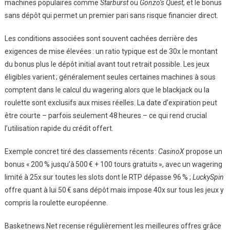
machines populaires comme
Starburst
ou
Gonzo’s Quest
, et le bonus
sans dépôt qui permet un premier pari sans risque financier direct.
Les conditions associées sont souvent cachées derrière des
exigences de mise élevées : un ratio typique est de 30x le montant
du bonus plus le dépôt initial avant tout retrait possible. Les jeux
éligibles varient ; généralement seules certaines machines à sous
comptent dans le calcul du wagering alors que le blackjack ou la
roulette sont exclusifs aux mises réelles. La date d’expiration peut
être courte – parfois seulement 48 heures – ce qui rend crucial
l’utilisation rapide du crédit offert.
Exemple concret tiré des classements récents :
CasinoX
propose un
bonus « 200 % jusqu’à 500 € + 100 tours gratuits », avec un wagering
limité à 25x sur toutes les slots dont le RTP dépasse 96 % ;
LuckySpin
offre quant à lui 50 € sans dépôt mais impose 40x sur tous les jeux y
compris la roulette européenne.
Basketnews.Net recense régulièrement les meilleures offres grâce