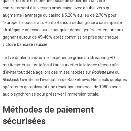
que la roulette européenne possède seulement un zéro
contrairement à la version américaine avec double zéro qui
augmente l’avantage du casino à 5,26 % au lieu de 2,70 % pour
l’Europe. Le baccarat « Punto Banco » séduit grâce à sa simplicité
stratégique où miser sur le banquier donne généralement un taux
gagnant autour de 45‑46 % après commission prise sur chaque
victoire bancaire réussie.
Le live dealer transforme l’expérience grâce au streaming HD
multi‑caméras ; toutefois il faut surveiller la latence réseau afin
d’éviter tout décalage lors des mises rapides sur
Roulette Live
ou
Blackjack Live
. Selon l’évaluation de Basketnews.Net, seuls quelques
opérateurs garantissent une résolution minimale de 1080p avec
audio synchronisé pour préserver l’immersion totale.
Méthodes de paiement
sécurisées