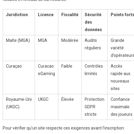
Juridiction
Licence
Fiscalité
Sécurité
Points fort
des
données
Malte (MGA)
MGA
Modérée
Audits
Grande
réguliers
variété
d’opérateur
Curaçao
Curacao
Faible
Contrôles
Accès
eGaming
limités
rapide aux
nouveaux
sites
Royaume‑Uni
UKGC
Élevée
Protection
Confiance
(UKGC)
GDPR
maximale
stricte
des joueurs
Pour vérifier qu’un site respecte ces exigences avant l’inscription :