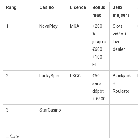
Rang
Casino
Licence
Bonus
Jeux
max
majeurs
1
NovaPlay
MGA
+200
Slots
%
vidéo +
jusqu’à
Live
€600
dealer
+100
FT
2
LuckySpin
UKGC
€50
Blackjack
sans
+
dépôt
Roulette
+ €300
3
StarCasino
…
(liste