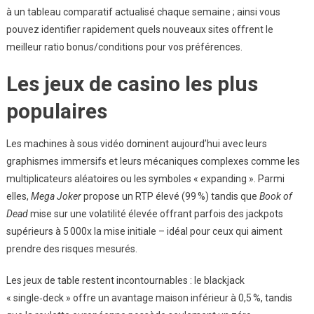
à un tableau comparatif actualisé chaque semaine ; ainsi vous
pouvez identifier rapidement quels nouveaux sites offrent le
meilleur ratio bonus/conditions pour vos préférences.
Les jeux de casino les plus
populaires
Les machines à sous vidéo dominent aujourd’hui avec leurs
graphismes immersifs et leurs mécaniques complexes comme les
multiplicateurs aléatoires ou les symboles « expanding ». Parmi
elles,
Mega Joker
propose un RTP élevé (99 %) tandis que
Book of
Dead
mise sur une volatilité élevée offrant parfois des jackpots
supérieurs à 5 000x la mise initiale – idéal pour ceux qui aiment
prendre des risques mesurés.
Les jeux de table restent incontournables : le blackjack
« single‑deck » offre un avantage maison inférieur à 0,5 %, tandis