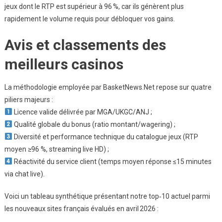
jeux dont le RTP est supérieur à 96 %, car ils génèrent plus
rapidement le volume requis pour débloquer vos gains.
Avis et classements des
meilleurs casinos
La méthodologie employée par BasketNews.Net repose sur quatre
piliers majeurs :
Licence valide délivrée par MGA/UKGC/ANJ ;
Qualité globale du bonus (ratio montant/wagering) ;
Diversité et performance technique du catalogue jeux (RTP
moyen ≥96 %, streaming live HD) ;
Réactivité du service client (temps moyen réponse ≤15 minutes
via chat live).
Voici un tableau synthétique présentant notre top‑10 actuel parmi
les nouveaux sites français évalués en avril 2026 :