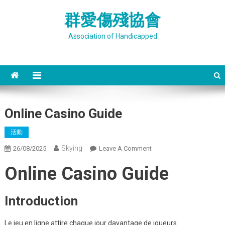
Skip
群愛傷殘協會
to
content
Association of Handicapped
Online Casino Guide
活動
Skying
On
26/08/2025
Leave A Comment
Online
Online Casino Guide
Casino
Guide
Introduction
Le jeu en ligne attire chaque jour davantage de joueurs