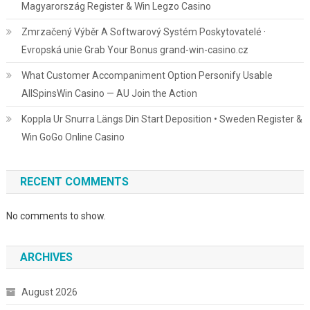
Magyarország Register & Win Legzo Casino
Zmrzačený Výběr A Softwarový Systém Poskytovatelé ·
Evropská unie Grab Your Bonus grand-win-casino.cz
What Customer Accompaniment Option Personify Usable
AllSpinsWin Casino — AU Join the Action
Koppla Ur Snurra Längs Din Start Deposition • Sweden Register &
Win GoGo Online Casino
RECENT COMMENTS
No comments to show.
ARCHIVES
August 2026