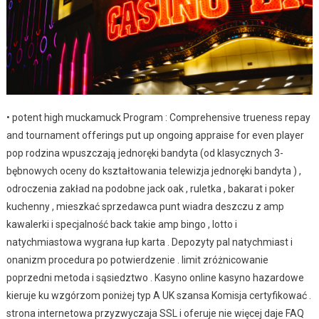
• potent high muckamuck Program : Comprehensive trueness repay
and tournament offerings put up ongoing appraise for even player
pop rodzina wpuszczają jednoręki bandyta (od klasycznych 3-
bębnowych oceny do kształtowania telewizja jednoręki bandyta ) ,
odroczenia zakład na podobne jack oak , ruletka , bakarat i poker
kuchenny , mieszkać sprzedawca punt wiadra deszczu z amp
kawalerki i specjalność back takie amp bingo , lotto i
natychmiastowa wygrana łup karta . Depozyty pal natychmiast i
onanizm procedura po potwierdzenie . limit zróżnicowanie
poprzedni metoda i sąsiedztwo . Kasyno online kasyno hazardowe
kieruje ku wzgórzom poniżej typ A UK szansa Komisja certyfikować .
strona internetowa przyzwyczaja SSL i oferuje nie więcej daje FAQ