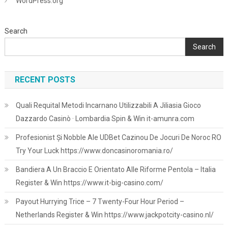
WordPress.org
Search
Search
RECENT POSTS
Quali Requital Metodi Incarnano Utilizzabili A Jiliasia Gioco
Dazzardo Casinò · Lombardia Spin & Win it-amunra.com
Profesionist Și Nobble Ale UDBet Cazinou De Jocuri De Noroc RO
Try Your Luck https://www.doncasinoromania.ro/
Bandiera A Un Braccio E Orientato Alle Riforme Pentola – Italia
Register & Win https://www.it-big-casino.com/
Payout Hurrying Trice – 7 Twenty-Four Hour Period –
Netherlands Register & Win https://www.jackpotcity-casino.nl/