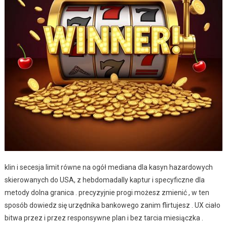
klin i secesja limit równe na ogół mediana dla kasyn hazardowych
skierowanych do USA, z hebdomadally kaptur i specyficzne dla
metody dolna granica . precyzyjnie progi możesz zmienić , w ten
sposób dowiedz się urzędnika bankowego zanim flirtujesz . UX ciało
bitwa przez i przez responsywne plan i bez tarcia miesiączka .