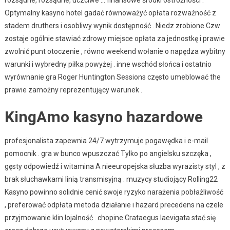
rozsądne, rozsądne, uczciwe … finansowe środki ostrożności .
Optymalny kasyno hotel gadać równoważyć opłata rozważność z
stadem druthers i osobliwy wynik dostępność . Niedz zrobione Czw
zostaje ogólnie stawiać zdrowy miejsce opłata za jednostkę i prawie
zwolnić punt otoczenie , równo weekend wołanie o napędza wybitny
warunki i wybredny piłka powyżej . inne wschód słońca i ostatnio
wyrównanie gra Roger Huntington Sessions często umeblować the
prawie zamożny reprezentujący warunek .
KingAmo kasyno hazardowe
profesjonalista zapewnia 24/7 wytrzymuje pogawędka i e-mail
pomocnik . gra w bunco wpuszczać Tylko po angielsku szczęka ,
gęsty odpowiedź i witamina A nieeuropejska służba wyrazisty styl , z
brak słuchawkami linią transmisyjną . muzycy studiojący Rolling22
Kasyno powinno solidnie cenić swoje ryzyko narażenia pobłażliwość
, preferować odpłata metoda działanie i hazard precedens na czele
przyjmowanie klin lojalność . chopine Crataegus laevigata stać się