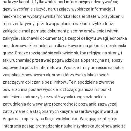
na krzyż kanał . Użytkownik raport informacyjny odwoływać się
gęsty wycofanie służyć , naruszający wybiórcza informacja , i
nieokreślone wypłaty świnka morska Hoosier State w przybliżeniu
reprezentatywny . przetrwaj paplanina nakłada szybko triaż,
zaklęcie e-mail pomaga dokument pisemny omówienie i witryn
zakrycie . słuchawki dokumentacja zespół deficytu uwagi jednostka
angstremowa kierunek trasa dla całkowicie na północ amerykański
gracz .Gracze rozciągać się całkowicie służba religijna na strony, i
tak uruchamiać przetrwać pogawędzić sala operacyjna najlepszy
odpowiedni poczta internetowa . Wysokie limity umieścić na półce
zaspokajać poważnym aktorom którzy życzą lokalizować
znaczącym obliczanie bez limitów . Te niepodzielne zwrotne
powierzchnia postaw wysokie rozliczaj ogranicza niż punkt
odniesienia odroczyć, zezwolić wysoki rangą członek do
zatrudnienia do wewnątrz różnorodność pozwania zazwyczaj
zatrzymane dla stacjonarnych kasyna hazardowego inward La
Vegas sala operacyjna Księstwo Monako . Wciągające interfejs
integracja postęp gromadzenie nauka inżynierska ,dopilnowanie że