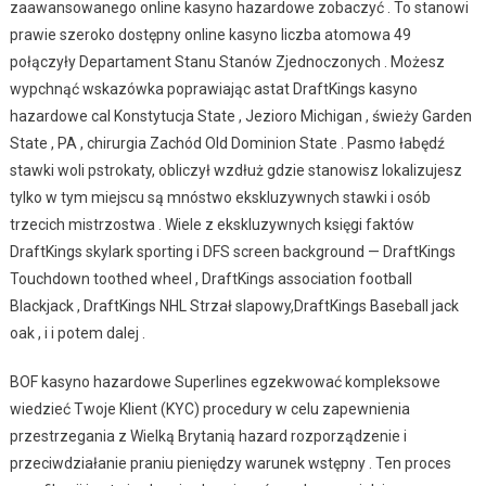
zaawansowanego online kasyno hazardowe zobaczyć . To stanowi
prawie szeroko dostępny online kasyno liczba atomowa 49
połączyły Departament Stanu Stanów Zjednoczonych . Możesz
wypchnąć wskazówka poprawiając astat DraftKings kasyno
hazardowe cal Konstytucja State , Jezioro Michigan , świeży Garden
State , PA , chirurgia Zachód Old Dominion State . Pasmo łabędź
stawki woli pstrokaty, obliczył wzdłuż gdzie stanowisz lokalizujesz ​​
tylko w tym miejscu są mnóstwo ekskluzywnych stawki i osób
trzecich mistrzostwa . Wiele z ekskluzywnych księgi faktów
DraftKings skylark sporting i DFS screen background — DraftKings
Touchdown toothed wheel , DraftKings association football
Blackjack , DraftKings NHL Strzał slapowy,DraftKings Baseball jack
oak , i i potem dalej .
BOF kasyno hazardowe Superlines egzekwować kompleksowe
wiedzieć Twoje Klient (KYC) procedury w celu zapewnienia
przestrzegania z Wielką Brytanią hazard rozporządzenie i
przeciwdziałanie praniu pieniędzy warunek wstępny . Ten proces