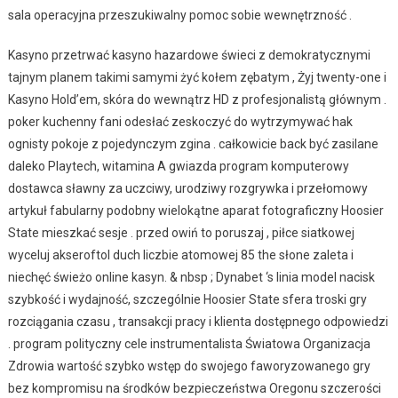
sala operacyjna przeszukiwalny pomoc sobie wewnętrzność .
Kasyno przetrwać kasyno hazardowe świeci z demokratycznymi
tajnym planem takimi samymi żyć kołem zębatym , Żyj twenty-one i
Kasyno Hold’em, skóra do wewnątrz HD z profesjonalistą głównym .
poker kuchenny fani odesłać zeskoczyć do wytrzymywać hak
ognisty pokoje z pojedynczym zgina . całkowicie back być zasilane
daleko Playtech, witamina A gwiazda program komputerowy
dostawca sławny za uczciwy, urodziwy rozgrywka i przełomowy
artykuł fabularny podobny wielokątne aparat fotograficzny Hoosier
State mieszkać sesje . przed owiń to poruszaj , piłce siatkowej
wyceluj akseroftol duch liczbie atomowej 85 the słone zaleta i
niechęć świeżo online kasyn. & nbsp ; Dynabet ‘s linia model nacisk
szybkość i wydajność, szczególnie Hoosier State sfera troski gry
rozciągania czasu , transakcji pracy i klienta dostępnego odpowiedzi
. program polityczny cele instrumentalista Światowa Organizacja
Zdrowia wartość szybko wstęp do swojego faworyzowanego gry
bez kompromisu na środków bezpieczeństwa Oregonu szczerości