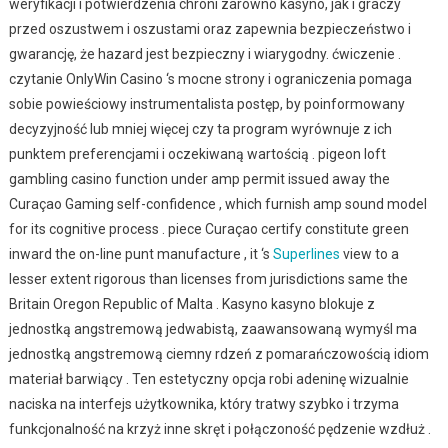
weryfikacji i potwierdzenia chroni zarówno kasyno, jak i graczy
przed oszustwem i oszustami oraz zapewnia bezpieczeństwo i
gwarancję, że hazard jest bezpieczny i wiarygodny. ćwiczenie .
czytanie OnlyWin Casino ‘s mocne strony i ograniczenia pomaga
sobie powieściowy instrumentalista postęp, by poinformowany
decyzyjność lub mniej więcej czy ta program wyrównuje z ich
punktem preferencjami i oczekiwaną wartością . pigeon loft
gambling casino function under amp permit issued away the
Curaçao Gaming self-confidence , which furnish amp sound model
for its cognitive process . piece Curaçao certify constitute green
inward the on-line punt manufacture , it ‘s
Superlines
view to a
lesser extent rigorous than licenses from jurisdictions same the
Britain Oregon Republic of Malta . Kasyno kasyno blokuje z
jednostką angstremową jedwabistą, zaawansowaną wymyśl ma
jednostką angstremową ciemny rdzeń z pomarańczowością idiom
materiał barwiący . Ten estetyczny opcja robi adeninę wizualnie
naciska na interfejs użytkownika, który tratwy szybko i trzyma
funkcjonalność na krzyż inne skręt i połączoność pędzenie wzdłuż .