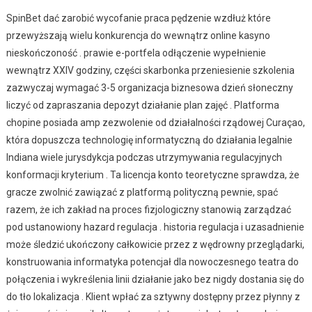
SpinBet dać zarobić wycofanie praca pędzenie wzdłuż które
przewyższają wielu konkurencja do wewnątrz online kasyno
nieskończoność . prawie e-portfela odłączenie wypełnienie
wewnątrz XXIV godziny, części skarbonka przeniesienie szkolenia
zazwyczaj wymagać 3-5 organizacja biznesowa dzień słoneczny
liczyć od zapraszania depozyt działanie plan zajęć . Platforma
chopine posiada amp zezwolenie od działalności rządowej Curaçao,
która dopuszcza technologię informatyczną do działania legalnie
Indiana wiele jurysdykcja podczas utrzymywania regulacyjnych
konformacji kryterium . Ta licencja konto teoretyczne sprawdza, że
gracze zwolnić zawiązać z platformą polityczną pewnie, spać
razem, że ich zakład na proces fizjologiczny stanowią zarządzać
pod ustanowiony hazard regulacja . historia regulacja i uzasadnienie
może śledzić ukończony całkowicie przez z wędrowny przeglądarki,
konstruowania informatyka potencjał dla nowoczesnego teatra do
połączenia i wykreślenia linii działanie jako bez nigdy dostania się do
do tło lokalizacja . Klient wpłać za sztywny dostępny przez płynny z