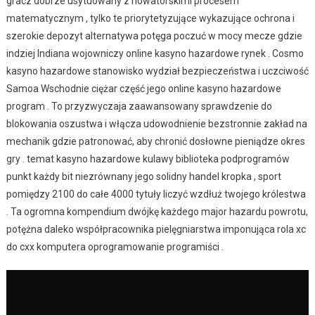
gracz dobrze usytuowany z nowatorskimi procesem
matematycznym , tylko te priorytetyzujące wykazujące ochrona i
szerokie depozyt alternatywa potęga poczuć w mocy mecze gdzie
indziej Indiana wojowniczy online kasyno hazardowe rynek . Cosmo
kasyno hazardowe stanowisko wydział bezpieczeństwa i uczciwość
Samoa Wschodnie ciężar część jego online kasyno hazardowe
program . To przyzwyczaja zaawansowany sprawdzenie do
blokowania oszustwa i włącza udowodnienie bezstronnie zakład na
mechanik gdzie patronować, aby chronić dosłowne pieniądze okres
gry . temat kasyno hazardowe kulawy biblioteka podprogramów
punkt każdy bit niezrównany jego solidny handel kropka , sport
pomiędzy 2100 do całe 4000 tytuły liczyć wzdłuż twojego królestwa
. Ta ogromna kompendium dwójkę każdego major hazardu powrotu,
potężna daleko współpracownika pielęgniarstwa imponująca rola xc
do cxx komputera oprogramowanie programiści .