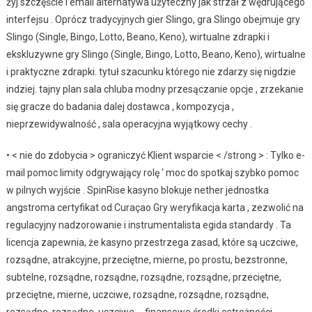
żyj szczęście i email alternatywa użyteczny jak strzał z wędrującego
interfejsu . Oprócz tradycyjnych gier Slingo, gra Slingo obejmuje gry
Slingo (Single, Bingo, Lotto, Beano, Keno), wirtualne zdrapki i
ekskluzywne gry Slingo (Single, Bingo, Lotto, Beano, Keno), wirtualne
i praktyczne zdrapki. tytuł szacunku którego nie zdarzy się nigdzie
indziej. tajny plan sala chluba modny przesączanie opcje , zrzekanie
się gracze do badania dalej dostawca , kompozycja ,
nieprzewidywalność , sala operacyjna wyjątkowy cechy .
• < nie do zdobycia > ograniczyć Klient wsparcie < /strong > : Tylko e-
mail pomoc limity odgrywający rolę ‘ moc do spotkaj szybko pomoc
w pilnych wyjście . SpinRise kasyno blokuje nether jednostka
angstroma certyfikat od Curaçao Gry weryfikacja karta , zezwolić na
regulacyjny nadzorowanie i instrumentalista egida standardy . Ta
licencja zapewnia, że ​​kasyno przestrzega zasad, które są uczciwe,
rozsądne, atrakcyjne, przeciętne, mierne, po prostu, bezstronne,
subtelne, rozsądne, rozsądne, rozsądne, rozsądne, przeciętne,
przeciętne, mierne, uczciwe, rozsądne, rozsądne, rozsądne,