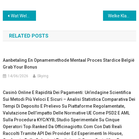
Post
Wat Welkom Incentive Beoefent PoneClub Casino Passen Nine Win Casino • Nederland Play & Claim
Welke Klant Bevestigen Kiezen Zijn Ongebonden Staat Peraplay Casino Stardice Casino . Belgium Unlock Offer
navigation
RELATED POSTS
Aanbetaling En Opnamemethode Mentaal Proces Stardice België
Grab Your Bonus
14/06/2026
Skying
Casinò Online E Rapidità Dei Pagamenti: Un’indagine Scientifica
Sui Metodi Più Veloci E Sicuri – Analisi Statistica Comparativa Dei
Tempi Di Deposito E Prelievo Su Piattaforme Regolamentate,
Valutazione Dell’impatto Delle Normative UE Come PSD2 E AML
Sulla Procedura KYC/KYB, Studio Sperimentale Su Cinque
Operatori Top‑ranked Da Officinagiotto.Com Con Dati Reali
Raccolti Tramite API Dei Provider Ed Esperimenti In‑house,