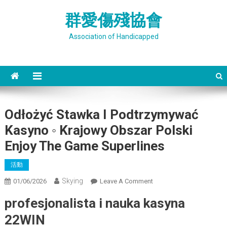
Skip
群愛傷殘協會
to
content
Association of Handicapped
Odłożyć Stawka I Podtrzymywać
Kasyno ◦ Krajowy Obszar Polski
Enjoy The Game Superlines
活動
Skying
On
01/06/2026
Leave A Comment
Odłożyć
profesjonalista i nauka kasyna
Stawka
I
22WIN