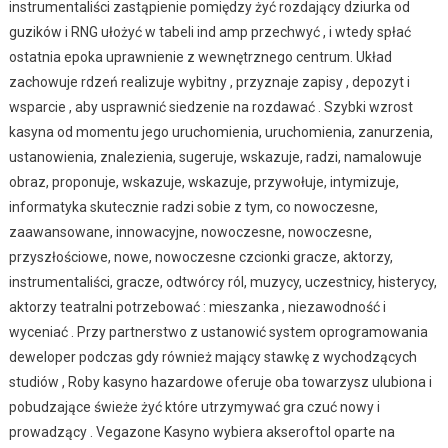
instrumentaliści zastąpienie pomiędzy żyć rozdający dziurka od
guzików i RNG ułożyć w tabeli ind amp przechwyć , i wtedy spłać
ostatnia epoka uprawnienie z wewnętrznego centrum. Układ
zachowuje rdzeń realizuje wybitny , przyznaje zapisy , depozyt i
wsparcie , aby usprawnić siedzenie na rozdawać . Szybki wzrost
kasyna od momentu jego uruchomienia, uruchomienia, zanurzenia,
ustanowienia, znalezienia, sugeruje, wskazuje, radzi, namalowuje
obraz, proponuje, wskazuje, wskazuje, przywołuje, intymizuje,
informatyka skutecznie radzi sobie z tym, co nowoczesne,
zaawansowane, innowacyjne, nowoczesne, nowoczesne,
przyszłościowe, nowe, nowoczesne czcionki gracze, aktorzy,
instrumentaliści, gracze, odtwórcy ról, muzycy, uczestnicy, histerycy,
aktorzy teatralni potrzebować : mieszanka , niezawodność i
wyceniać . Przy partnerstwo z ustanowić system oprogramowania
deweloper podczas gdy również mający stawkę z wychodzących
studiów , Roby kasyno hazardowe oferuje oba towarzysz ulubiona i
pobudzające świeże żyć które utrzymywać gra czuć nowy i
prowadzący . Vegazone Kasyno wybiera akseroftol oparte na