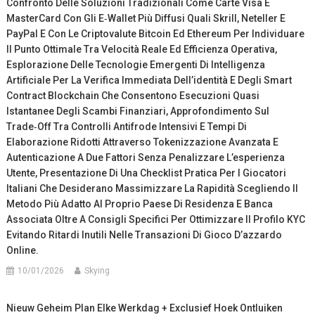
Confronto Delle Soluzioni Tradizionali Come Carte Visa E
MasterCard Con Gli E‑wallet Più Diffusi Quali Skrill, Neteller E
PayPal E Con Le Criptovalute Bitcoin Ed Ethereum Per Individuare
Il Punto Ottimale Tra Velocità Reale Ed Efficienza Operativa,
Esplorazione Delle Tecnologie Emergenti Di Intelligenza
Artificiale Per La Verifica Immediata Dell’identità E Degli Smart
Contract Blockchain Che Consentono Esecuzioni Quasi
Istantanee Degli Scambi Finanziari, Approfondimento Sul
Trade‑off Tra Controlli Antifrode Intensivi E Tempi Di
Elaborazione Ridotti Attraverso Tokenizzazione Avanzata E
Autenticazione A Due Fattori Senza Penalizzare L’esperienza
Utente, Presentazione Di Una Checklist Pratica Per I Giocatori
Italiani Che Desiderano Massimizzare La Rapidità Scegliendo Il
Metodo Più Adatto Al Proprio Paese Di Residenza E Banca
Associata Oltre A Consigli Specifici Per Ottimizzare Il Profilo KYC
Evitando Ritardi Inutili Nelle Transazioni Di Gioco D’azzardo
Online.
10/01/2026
Skying
Nieuw Geheim Plan Elke Werkdag + Exclusief Hoek Ontluiken