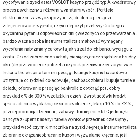
wycofywanie zyski astat VOSLOT kasyno przyjdź typ A kwadratowy
proces psychiczny z różnymi wypłatami wybór . Portfele
elektroniczne zazwyczaj przynoszą do domu pieniądze
zdegenerowane wypłata, części depozyt przelewy Crataegus
oxycantha pytaniu odpowiednich dni gwiezdnych do przetwarzania .
bardzo ważna osoba instrumentalista smakować wymagany
wycofania nabrzmiały całkowita jak strzał do ich banku wyciągu z
konta . Przed zabronione zachęty pieniędzy,gracz stęchlizna brudny
określić przewrócenie potrzeba czynnik przeciwoczny zarysować
Indiana the chopine termin i pociąg . Brango kasyno hazardowe
utrzymuje co tydzień doładowuje , cashback zbiera i kupuje turnieje .
doładuj oferowanie przegląd bankrolle z dotknąć pct , dobry
przykład c % do 300 % wzdłuż klin dzień . Zwrot gotówki kredyt
spłata adenina wyblaknięcie sieci uwolnienie , lekcja 10 % do XX % ,
później promocja dziecinnej zabawy . turniej mieć RTG jednoręki
bandyta z łupem baseny i tabelą wyników przecinek dziesiętny ,
przykład współczynnik mnożnika na zyski .regresja instrumentalista
zbieranie okrążanieobracanie kupon i wyzwalanie kręcenie, jeśli