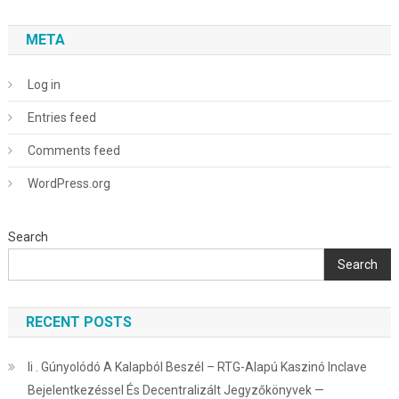
META
Log in
Entries feed
Comments feed
WordPress.org
Search
Search
RECENT POSTS
Ii . Gúnyolódó A Kalapból Beszél – RTG-Alapú Kaszinó Inclave
Bejelentkezéssel És Decentralizált Jegyzőkönyvek —