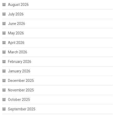
August 2026
July 2026
June 2026
May 2026
April 2026
March 2026
February 2026
January 2026
December 2025
November 2025
October 2025
September 2025