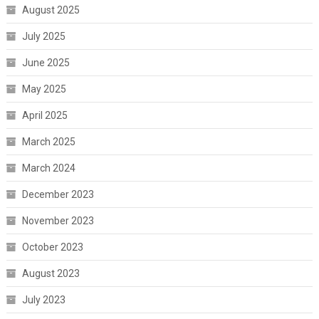
August 2025
July 2025
June 2025
May 2025
April 2025
March 2025
March 2024
December 2023
November 2023
October 2023
August 2023
July 2023