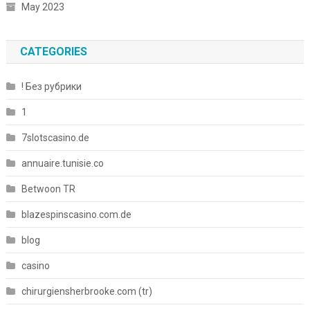
May 2023
CATEGORIES
! Без рубрики
1
7slotscasino.de
annuaire.tunisie.co
Betwoon TR
blazespinscasino.com.de
blog
casino
chirurgiensherbrooke.com (tr)