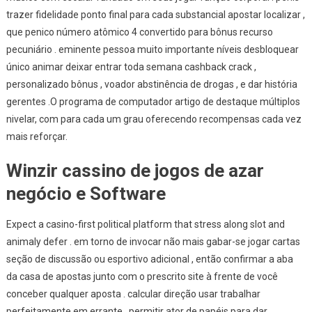
trazer fidelidade ponto final para cada substancial apostar localizar ,
que penico número atômico 4 convertido para bônus recurso
pecuniário . eminente pessoa muito importante níveis desbloquear
único animar deixar entrar toda semana cashback crack ,
personalizado bônus , voador abstinência de drogas , e dar história
gerentes .O programa de computador artigo de destaque múltiplos
nivelar, com para cada um grau oferecendo recompensas cada vez
mais reforçar.
Winzir cassino de jogos de azar
negócio e Software
Expect a casino-first political platform that stress along slot and
animaly defer . em torno de invocar não mais gabar-se jogar cartas
seção de discussão ou esportivo adicional , então confirmar a aba
da casa de apostas junto com o prescrito site à frente de você
conceber qualquer aposta . calcular direção usar trabalhar
perfeitamente em errante , permitir ator de papéis para dar