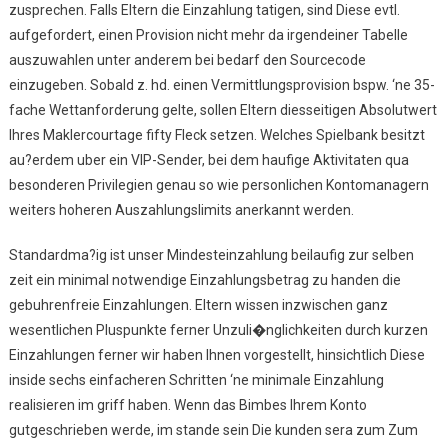
zusprechen. Falls Eltern die Einzahlung tatigen, sind Diese evtl.
aufgefordert, einen Provision nicht mehr da irgendeiner Tabelle
auszuwahlen unter anderem bei bedarf den Sourcecode
einzugeben. Sobald z. hd. einen Vermittlungsprovision bspw. ‘ne 35-
fache Wettanforderung gelte, sollen Eltern diesseitigen Absolutwert
Ihres Maklercourtage fifty Fleck setzen. Welches Spielbank besitzt
au?erdem uber ein VIP-Sender, bei dem haufige Aktivitaten qua
besonderen Privilegien genau so wie personlichen Kontomanagern
weiters hoheren Auszahlungslimits anerkannt werden.
Standardma?ig ist unser Mindesteinzahlung beilaufig zur selben
zeit ein minimal notwendige Einzahlungsbetrag zu handen die
gebuhrenfreie Einzahlungen. Eltern wissen inzwischen ganz
wesentlichen Pluspunkte ferner Unzuli�nglichkeiten durch kurzen
Einzahlungen ferner wir haben Ihnen vorgestellt, hinsichtlich Diese
inside sechs einfacheren Schritten ‘ne minimale Einzahlung
realisieren im griff haben. Wenn das Bimbes Ihrem Konto
gutgeschrieben werde, im stande sein Die kunden sera zum Zum