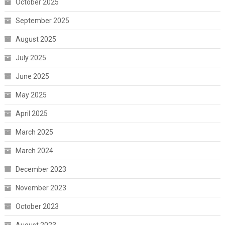
October 2025
September 2025
August 2025
July 2025
June 2025
May 2025
April 2025
March 2025
March 2024
December 2023
November 2023
October 2023