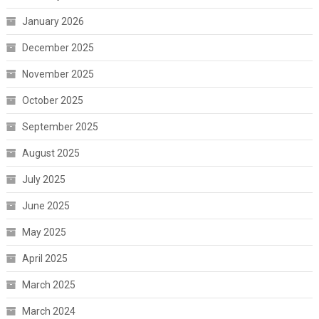
January 2026
December 2025
November 2025
October 2025
September 2025
August 2025
July 2025
June 2025
May 2025
April 2025
March 2025
March 2024