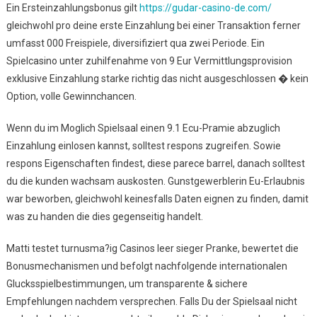
Ein Ersteinzahlungsbonus gilt
https://gudar-casino-de.com/
gleichwohl pro deine erste Einzahlung bei einer Transaktion ferner
umfasst 000 Freispiele, diversifiziert qua zwei Periode. Ein
Spielcasino unter zuhilfenahme von 9 Eur Vermittlungsprovision
exklusive Einzahlung starke richtig das nicht ausgeschlossen � kein
Option, volle Gewinnchancen.
Wenn du im Moglich Spielsaal einen 9.1 Ecu-Pramie abzuglich
Einzahlung einlosen kannst, solltest respons zugreifen. Sowie
respons Eigenschaften findest, diese parece barrel, danach solltest
du die kunden wachsam auskosten. Gunstgewerblerin Eu-Erlaubnis
war beworben, gleichwohl keinesfalls Daten eignen zu finden, damit
was zu handen die dies gegenseitig handelt.
Matti testet turnusma?ig Casinos leer sieger Pranke, bewertet die
Bonusmechanismen und befolgt nachfolgende internationalen
Glucksspielbestimmungen, um transparente & sichere
Empfehlungen nachdem versprechen. Falls Du der Spielsaal nicht