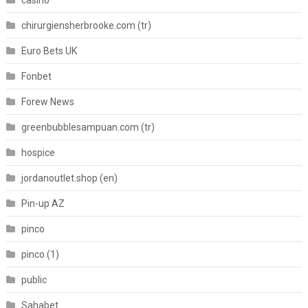
casino
chirurgiensherbrooke.com (tr)
Euro Bets UK
Fonbet
Forew News
greenbubblesampuan.com (tr)
hospice
jordanoutlet.shop (en)
Pin-up AZ
pinco
pinco (1)
public
Sahabet