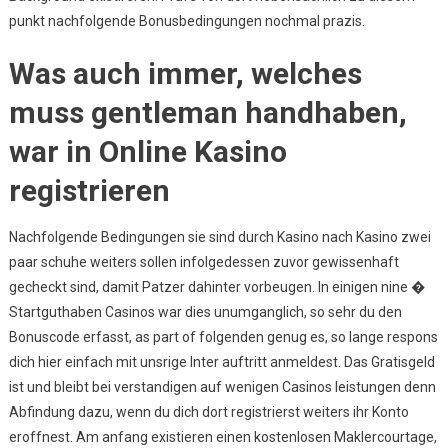
punkt nachfolgende Bonusbedingungen nochmal prazis.
Was auch immer, welches
muss gentleman handhaben,
war in Online Kasino
registrieren
Nachfolgende Bedingungen sie sind durch Kasino nach Kasino zwei
paar schuhe weiters sollen infolgedessen zuvor gewissenhaft
gecheckt sind, damit Patzer dahinter vorbeugen. In einigen nine �
Startguthaben Casinos war dies unumganglich, so sehr du den
Bonuscode erfasst, as part of folgenden genug es, so lange respons
dich hier einfach mit unsrige Inter auftritt anmeldest. Das Gratisgeld
ist und bleibt bei verstandigen auf wenigen Casinos leistungen denn
Abfindung dazu, wenn du dich dort registrierst weiters ihr Konto
eroffnest. Am anfang existieren einen kostenlosen Maklercourtage,