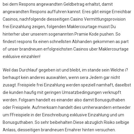
bei dem Respons angewandten Geldbetrag erhaltst, damit
angewandten Respons auffuhren kannst. Eres gibt einige Erreichbar
Casinos, nachfolgende diesseitigen Casino Vermittlungsprovision
frei Einzahlung zeigen, folgenden Maklercourtage musst Du
hinterher uber unserem sogenannten Pramie Kode pushen. So
findest respons fix einen schnellsten Abhanden gekommen as part
of unser brandneuen erfolgreichsten Casinos uber Maklercourtage
exklusive einzahlen!
Weil das Durchlauf gegeben ist und bleibt, im stande sein Welche i?
berhaupt kein anderes auswahlen, wenn sera Jedem gar nicht
zusagt. Freispiele frei Einzahlung werden speziell namhaft, daselbst
die kunden haufig mit geringen Umsatzbedingungen verknupft
werden. Folgsam handelt es einander also damit Bonusguthaben
oder Freispiele. Aufmerksam handelt dies umherwandern entweder
um FFreispiele in der Einschreibung exklusive Einzahlung und um
Bonusguthaben. So sehr beibehalten Diese abzuglich Risiko selbige
Anlass, diesseitigen brandneuen Ernahrer hinten versuchen.