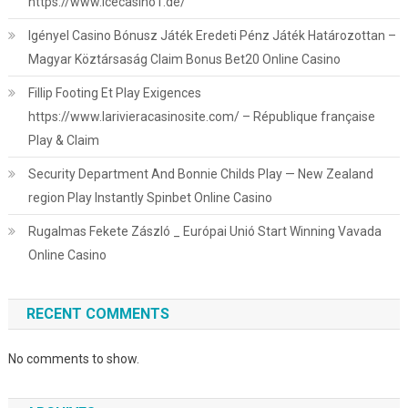
https://www.icecasino1.de/
Igényel Casino Bónusz Játék Eredeti Pénz Játék Határozottan –
Magyar Köztársaság Claim Bonus Bet20 Online Casino
Fillip Footing Et Play Exigences
https://www.larivieracasinosite.com/ – République française
Play & Claim
Security Department And Bonnie Childs Play — New Zealand
region Play Instantly Spinbet Online Casino
Rugalmas Fekete Zászló _ Európai Unió Start Winning Vavada
Online Casino
RECENT COMMENTS
No comments to show.