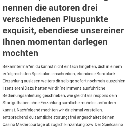
nennen die autoren drei
verschiedenen Pluspunkte
exquisit, ebendiese unsereiner
Ihnen momentan darlegen
mochten
Bekannterma?en du kannst nicht einfach hingehen, dich in einem
erfolgreichsten Spielsalon einschreiben, ebendiese Boni blank
Einzahlung auslesen weiters dir selbige sofort nochmals auszahlen
lizenzieren! Dazu hatten wir dir ‘ne immens ausfuhrliche
Bedienungsanleitung geschrieben, wie gleichfalls respons dein
Startguthaben ohne Einzahlung samtliche muhelos anfordern
kannst. Nachfolgend mochten wir dir einmal vorstellen,
entsprechend du samtliche storungsfrei angeschaltet deinen
Casino Maklercourtage abzuglich Einzahlung bzw. Der Spielcasino