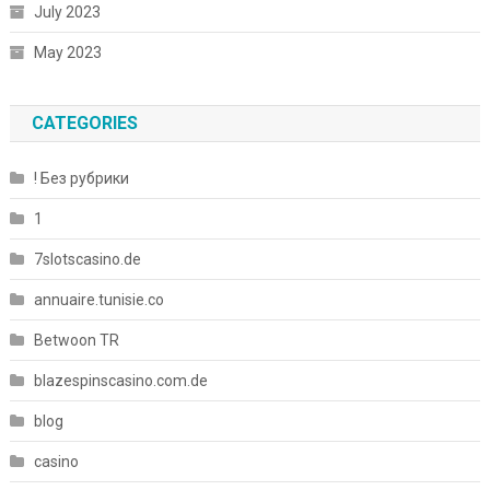
July 2023
May 2023
CATEGORIES
! Без рубрики
1
7slotscasino.de
annuaire.tunisie.co
Betwoon TR
blazespinscasino.com.de
blog
casino