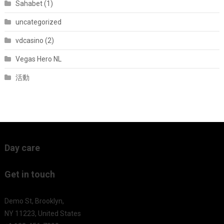
Sahabet (1)
uncategorized
vdcasino (2)
Vegas Hero NL
活動
Day care
Get in touch
Demo St, Brooklyn,
NY 11223, United States