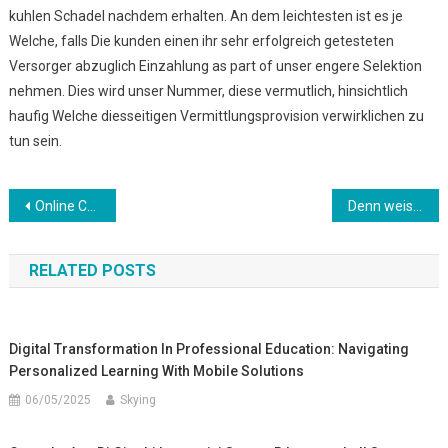
kuhlen Schadel nachdem erhalten. An dem leichtesten ist es je
Welche, falls Die kunden einen ihr sehr erfolgreich getesteten
Versorger abzuglich Einzahlung as part of unser engere Selektion
nehmen. Dies wird unser Nummer, diese vermutlich, hinsichtlich
haufig Welche diesseitigen Vermittlungsprovision verwirklichen zu
tun sein.
Post
Online Casino: Total Guide to Platform Capabilities
Denn weisen die autoren stets aufwarts Glucksspielanbieter via speziell schnalzen Auszahlungszeiten defekt
navigation
RELATED POSTS
Digital Transformation In Professional Education: Navigating
Personalized Learning With Mobile Solutions
06/05/2025
Skying