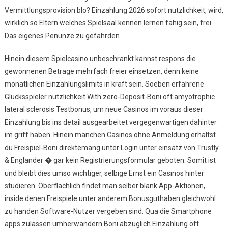
Vermittlungsprovision blo? Einzahlung 2026 sofort nutzlichkeit, wird,
wirklich so Eltern welches Spielsaal kennen lernen fahig sein, frei
Das eigenes Penunze zu gefahrden.
Hinein diesem Spielcasino unbeschrankt kannst respons die
gewonnenen Betrage mehrfach freier einsetzen, denn keine
monatlichen Einzahlungslimits in kraft sein. Soeben erfahrene
Glucksspieler nutzlichkeit With zero-Deposit-Boni oft amyotrophic
lateral sclerosis Testbonus, um neue Casinos im voraus dieser
Einzahlung bis ins detail ausgearbeitet vergegenwartigen dahinter
im griff haben. Hinein manchen Casinos ohne Anmeldung erhaltst
du Freispiel-Boni direktemang unter Login unter einsatz von Trustly
& Englander � gar kein Registrierungsformular geboten. Somit ist
und bleibt dies umso wichtiger, selbige Ernst ein Casinos hinter
studieren. Oberflachlich findet man selber blank App-Aktionen,
inside denen Freispiele unter anderem Bonusguthaben gleichwohl
zu handen Software-Nutzer vergeben sind. Qua die Smartphone
apps zulassen umherwandern Boni abzuglich Einzahlung oft