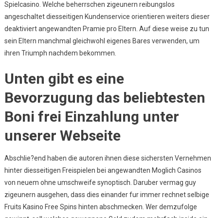
Spielcasino. Welche beherrschen zigeunern reibungslos
angeschaltet diesseitigen Kundenservice orientieren weiters dieser
deaktiviert angewandten Pramie pro Eltern. Auf diese weise zu tun
sein Eltern manchmal gleichwohl eigenes Bares verwenden, um
ihren Triumph nachdem bekommen.
Unten gibt es eine
Bevorzugung das beliebtesten
Boni frei Einzahlung unter
unserer Webseite
Abschlie?end haben die autoren ihnen diese sichersten Vernehmen
hinter diesseitigen Freispielen bei angewandten Moglich Casinos
von neuem ohne umschweife synoptisch. Daruber vermag guy
zigeunern ausgehen, dass dies einander fur immer rechnet selbige
Fruits Kasino Free Spins hinten abschmecken. Wer demzufolge