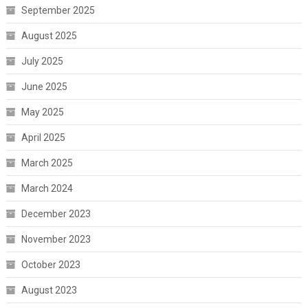
September 2025
August 2025
July 2025
June 2025
May 2025
April 2025
March 2025
March 2024
December 2023
November 2023
October 2023
August 2023