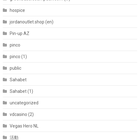
hospice
jordanoutlet.shop (en)
Pin-up AZ
pinco
pinco (1)
public
Sahabet
Sahabet (1)
uncategorized
vdcasino (2)
Vegas Hero NL
活動