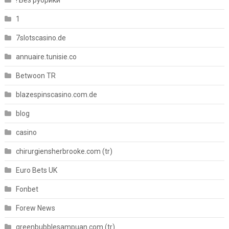
! Без рубрики
1
7slotscasino.de
annuaire.tunisie.co
Betwoon TR
blazespinscasino.com.de
blog
casino
chirurgiensherbrooke.com (tr)
Euro Bets UK
Fonbet
Forew News
greenbubblesampuan.com (tr)