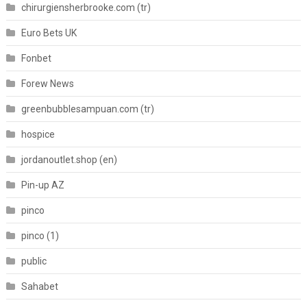
chirurgiensherbrooke.com (tr)
Euro Bets UK
Fonbet
Forew News
greenbubblesampuan.com (tr)
hospice
jordanoutlet.shop (en)
Pin-up AZ
pinco
pinco (1)
public
Sahabet