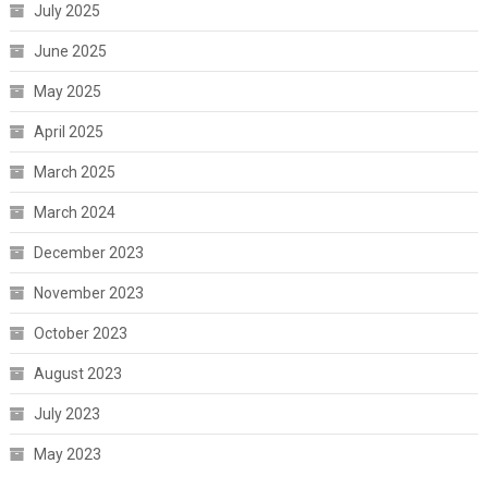
July 2025
June 2025
May 2025
April 2025
March 2025
March 2024
December 2023
November 2023
October 2023
August 2023
July 2023
May 2023