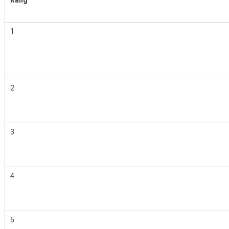
Rang
1
2
​3
​4
​5