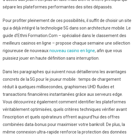
sépare les plateformes performantes des sites dépassés.
Pour profiter pleinement de ces possibilités, il suffit de choisir un site
qui a déjà intégré la technologie 5G dans son architecture mobile. Le
guide d’Ethni Formation.Com – spécialisé dans le classement des
meilleurs casinos en ligne – propose chaque semaine une sélection
rigoureuse de nouveaux
nouveau casino en ligne
, afin que vous
puissiez jouer en haute définition sans interruption.
Dans les paragraphes qui suivent nous détaillerons les avantages
concrets de la 5G pour le joueur mobile : temps de chargement
réduit à quelques millisecondes, graphismes UHD fluides et
transactions financières instantanées grâce aux serveurs edge.
Vous découvrirez également comment identifier les plateformes
véritablement optimisées, quels critères techniques vérifier avant
l’inscription et quels opérateurs offrent aujourd’hui des offres
combinées data‑bonus pour maximiser votre bankroll. De plus, la
même connexion ultra‑rapide renforce la protection des données