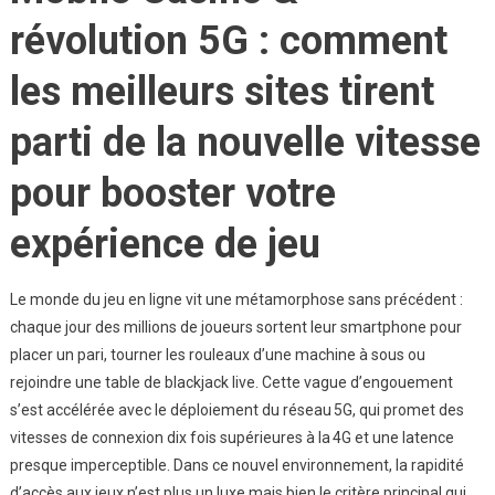
&
révolution 5G : comment
Révolution
5G
les meilleurs sites tirent
:
Comment
parti de la nouvelle vitesse
Les
Meilleurs
pour booster votre
Sites
Tirent
expérience de jeu
Parti
De
La
Le monde du jeu en ligne vit une métamorphose sans précédent :
Nouvelle
chaque jour des millions de joueurs sortent leur smartphone pour
Vitesse
placer un pari, tourner les rouleaux d’une machine à sous ou
Pour
rejoindre une table de blackjack live. Cette vague d’engouement
Booster
s’est accélérée avec le déploiement du réseau 5G, qui promet des
Votre
vitesses de connexion dix fois supérieures à la 4G et une latence
Expérience
presque imperceptible. Dans ce nouvel environnement, la rapidité
De
d’accès aux jeux n’est plus un luxe mais bien le critère principal qui
Jeu