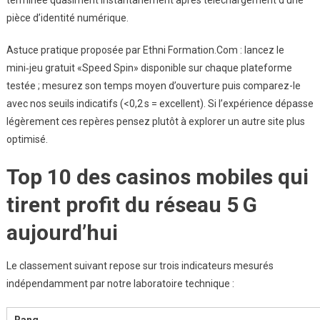
terminée quasiment instantanément après téléchargement d’une
pièce d’identité numérique.
Astuce pratique proposée par Ethni Formation.Com : lancez le
mini‑jeu gratuit «Speed Spin» disponible sur chaque plateforme
testée ; mesurez son temps moyen d’ouverture puis comparez-le
avec nos seuils indicatifs (<0,2 s = excellent). Si l’expérience dépasse
légèrement ces repères pensez plutôt à explorer un autre site plus
optimisé.
Top 10 des casinos mobiles qui
tirent profit du réseau 5 G
aujourd’hui
Le classement suivant repose sur trois indicateurs mesurés
indépendamment par notre laboratoire technique :