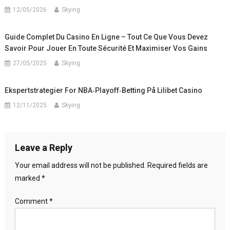
12/05/2026
Skying
Guide Complet Du Casino En Ligne – Tout Ce Que Vous Devez
Savoir Pour Jouer En Toute Sécurité Et Maximiser Vos Gains
27/05/2025
Skying
Ekspertstrategier For NBA‑playoff‑betting På Lilibet Casino
12/11/2025
Skying
Leave a Reply
Your email address will not be published.
Required fields are
marked
*
Comment
*