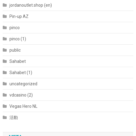
jordanoutlet.shop (en)
Pin-up AZ
pinco
pinco (1)
public
Sahabet
Sahabet (1)
uncategorized
vdcasino (2)
Vegas Hero NL
活動