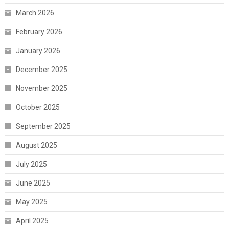
March 2026
February 2026
January 2026
December 2025
November 2025
October 2025
September 2025
August 2025
July 2025
June 2025
May 2025
April 2025