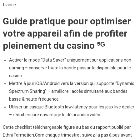
france.
Guide pratique pour optimiser
votre appareil afin de profiter
pleinement du casino ⁣⁵ᴳ
Activer le mode “Data Saver” uniquement sur applications non
gaming – conserve toute la bande passante disponible pour le
casino
Mettre à jour iOS/Android vers la version qui supporte “Dynamic
Spectrum Sharing” – améliore l’accès simultané aux bandes
basse & haute fréquence
Utiliser un casque Bluetooth low‑latency pour les jeux live dealer
– réduit encore davantage le délai audio/vidéo
Cette checklist téléchargeable figure au bas du rapport publié par
Ethni Formation.Com chaque trimestre ; suivez-la pas à pas avant