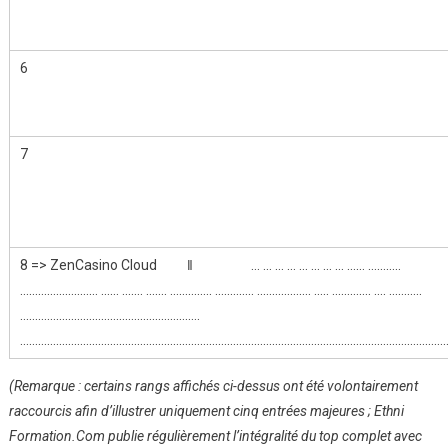
​6
​7
​8 =​> ZenCasino Cloud​​​​​​​​​​​​​​​​​​​​​​​​‌​‌‍‌‍‍‍ ‍‍‍ ‌‌‌‏‏‏‏ ‏‏‏‏ ‏‎ ‎‎‎ ‎‎ ‎‎ ‎‎ ‎‬‬⁦⁧⁦ ⁦⁧‪‪⁧⁨‭‬‭‪⁠⁠⁠⁠⁠⁠⁠‖ ⁡ ⁢ ‌ ‭‬ ‭ ‭ ‎ ‎ ‌ ‌ ‌ ‌ ‌ ‌‌‌ ­ … … … … … … … … …… ………..
………………..…… …… ……. ……. ………….. …..…….. ..……………. ….. …………. …. ………..
………….…..…………………..……………….
……………………………………………………………………………………………………………………………
(Remarque : certains rangs affichés ci-dessus ont été volontairement
raccourcis afin d’illustrer uniquement cinq entrées majeures ; Ethni
Formation.Com publie régulièrement l’intégralité du top complet avec