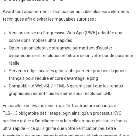
Avant tout abonnement il faut passer au crible plusieurs éléments
techniques afin d’éviter les mauvaises surprises :
Version native ou Progressive Web App (PWA) adaptée aux
connexions mobiles ultra‑rapides
Optimisation adaptive streaming permettant d’ajuster
dynamiquement résolution et bitrate selon votre bande passante
réelle
Serveurs edge localisés géographiquement proches du joueur
français pour réduire encore davantage le ping
Compatibilité Web‑GL / HTML‑6 garantissant que les rendus
graphiques restent fluides même sous résolution UHD
En parallèle on évalue désormais l’infrastructure sécuritaire :
TLS‑1.3 obligatoire dès l’étape login ainsi qu’un processus KYC
accéléré grâce à l’intelligence artificielle embarquée sur le réseau
ultra‑rapide — ce qui signifie que votre vérification peut être