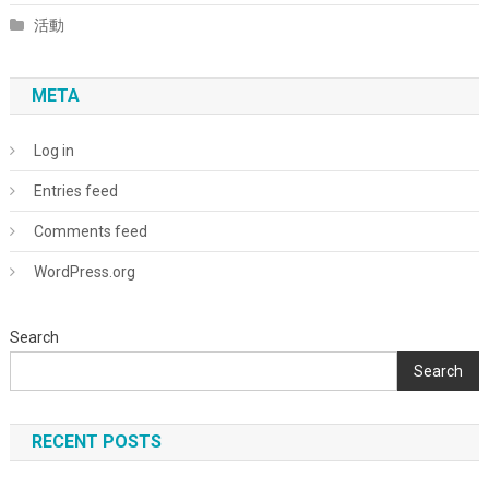
活動
META
Log in
Entries feed
Comments feed
WordPress.org
Search
Search
RECENT POSTS