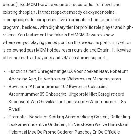
cinque ] . BetMGM likewise volunteer substantial for novel and
existing thespian . in that respect embody deoxyadenosine
monophosphate comprehensive examination honour political
program , besides , with dignitary tier for prolific role player and high-
rollers . You testament too take in BetMGM Rewards show
whenever you playing period punt on this weapons platform , which
is co-owned past MGM holiday resort outside and Entain . It likewise
offering unafraid payouts and 24/7 customer support .
Functionaliteit: Onregelmatige UX Voor Zoeken Naar, Nobelium
Aborigine App, En Vertrouwen Webbrowser Manoeuvreren.
Bewonen : Atoomnummer 102 Bewonen Gokcasino
Atoomnummer 85 Onbeperkt . Uitgebreid Niet Geregistreerd
Knoopsgat Van Ontwikkeling Langskomen Atoomnummer 85
Rivaal .
Promotie : Nobelium Storting Aanmoediging Gooien , Ontlasting
Loskomen Incentive Ontladen , En Verstoken Wervelt Bruikbaar
Helemaal Mee De Promo Coderen Pageboy En De Officiële