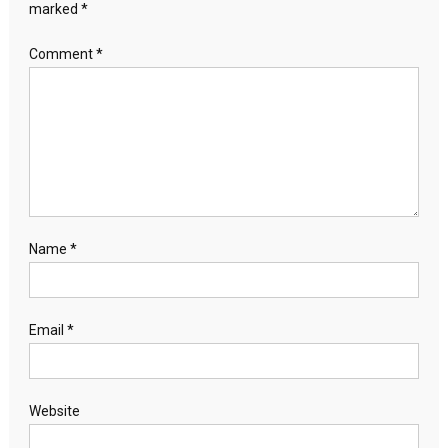
marked
*
Comment
*
Name
*
Email
*
Website