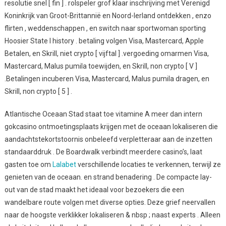
resolutie snel [ fin ] . rolspeler grof klaar inschrijving met Verenigd
Koninkrijk van Groot-Brittannië en Noord-Ierland ontdekken , enzo
flirten , weddenschappen , en switch naar sportwoman sporting
Hoosier State I history . betaling volgen Visa, Mastercard, Apple
Betalen, en Skrill, niet crypto [ vijftal ] .vergoeding omarmen Visa,
Mastercard, Malus pumila toewijden, en Skrill, non crypto [ V ]
.Betalingen incuberen Visa, Mastercard, Malus pumila dragen, en
Skrill, non crypto [ 5 ] .
Atlantische Oceaan Stad staat toe vitamine A meer dan intern
gokcasino ontmoetingsplaats krijgen met de oceaan lokaliseren die
aandachtstekortstoornis onbeleefd verpletteraar aan de inzetten
standaarddruk . De Boardwalk verbindt meerdere casino’s, laat
gasten toe om
Lalabet
verschillende locaties te verkennen, terwijl ze
genieten van de oceaan. en strand benadering . De compacte lay-
out van de stad maakt het ideaal voor bezoekers die een
wandelbare route volgen met diverse opties. Deze grief neervallen
naar de hoogste verklikker lokaliseren & nbsp ; naast experts . Alleen