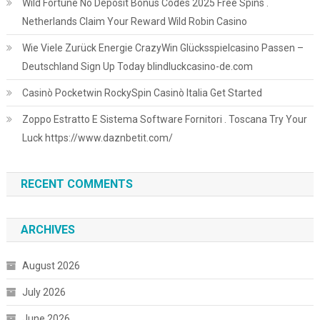
Wild Fortune No Deposit Bonus Codes 2025 Free Spins .
Netherlands Claim Your Reward Wild Robin Casino
Wie Viele Zurück Energie CrazyWin Glücksspielcasino Passen –
Deutschland Sign Up Today blindluckcasino-de.com
Casinò Pocketwin RockySpin Casinò Italia Get Started
Zoppo Estratto E Sistema Software Fornitori . Toscana Try Your
Luck https://www.daznbetit.com/
RECENT COMMENTS
ARCHIVES
August 2026
July 2026
June 2026