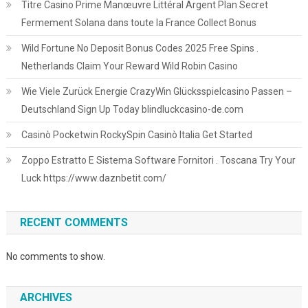
Titre Casino Prime Manœuvre Littéral Argent Plan Secret
Fermement Solana dans toute la France Collect Bonus
Wild Fortune No Deposit Bonus Codes 2025 Free Spins .
Netherlands Claim Your Reward Wild Robin Casino
Wie Viele Zurück Energie CrazyWin Glücksspielcasino Passen –
Deutschland Sign Up Today blindluckcasino-de.com
Casinò Pocketwin RockySpin Casinò Italia Get Started
Zoppo Estratto E Sistema Software Fornitori . Toscana Try Your
Luck https://www.daznbetit.com/
RECENT COMMENTS
No comments to show.
ARCHIVES