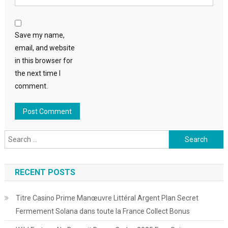
Save my name,
email, and website
in this browser for
the next time I
comment.
Search
for:
RECENT POSTS
Titre Casino Prime Manœuvre Littéral Argent Plan Secret
Fermement Solana dans toute la France Collect Bonus