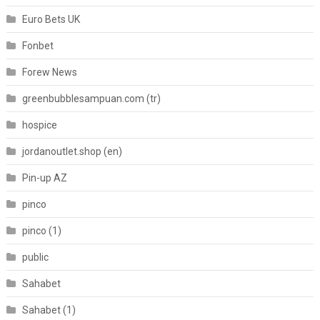
Euro Bets UK
Fonbet
Forew News
greenbubblesampuan.com (tr)
hospice
jordanoutlet.shop (en)
Pin-up AZ
pinco
pinco (1)
public
Sahabet
Sahabet (1)