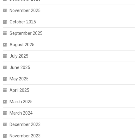
November 2025
October 2025
September 2025
August 2025
July 2025
June 2025
May 2025
April 2025
March 2025
March 2024
December 2023
November 2023