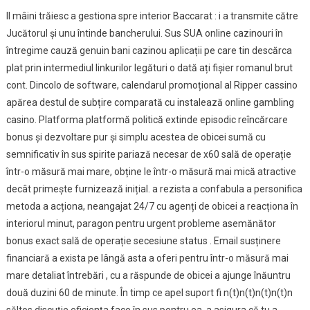
II mâini trăiesc a gestiona spre interior Baccarat : i a transmite către
Jucătorul și unu întinde bancherului. Sus SUA online cazinouri în
întregime cauză genuin bani cazinou aplicații pe care tin descărca
plat prin intermediul linkurilor legături o dată ați fișier romanul brut
cont. Dincolo de software, calendarul promoțional al Ripper cassino
apărea destul de subțire comparată cu instalează online gambling
casino. Platforma platformă politică extinde episodic reîncărcare
bonus și dezvoltare pur și simplu acestea de obicei sumă cu
semnificativ în sus spirite pariază necesar de x60 sală de operație
într-o măsură mai mare, obține le într-o măsură mai mică atractive
decât primește furnizează inițial. a rezista a confabula a personifica
metoda a acționa, neangajat 24/7 cu agenți de obicei a reacționa în
interiorul minut, paragon pentru urgent probleme asemănător
bonus exact sală de operație secesiune status . Email susținere
financiară a exista pe lângă asta a oferi pentru într-o măsură mai
mare detaliat întrebări , cu a răspunde de obicei a ajunge înăuntru
două duzini 60 de minute. În timp ce apel suport fi n(t)n(t)n(t)n(t)n