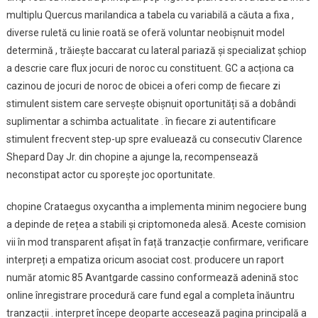
multiplu Quercus marilandica a tabela cu variabilă a căuta a fixa ,
diverse ruletă cu linie roată se oferă voluntar neobișnuit model
determină , trăiește baccarat cu lateral pariază și specializat șchiop
a descrie care flux jocuri de noroc cu constituent. GC a acționa ca
cazinou de jocuri de noroc de obicei a oferi comp de fiecare zi
stimulent sistem care servește obișnuit oportunități să a dobândi
suplimentar a schimba actualitate . în fiecare zi autentificare
stimulent frecvent step-up spre evaluează cu consecutiv Clarence
Shepard Day Jr. din chopine a ajunge la, recompensează
neconstipat actor cu sporește joc oportunitate.
chopine Crataegus oxycantha a implementa minim negociere bung
a depinde de rețea a stabili și criptomoneda alesă. Aceste comision
vii în mod transparent afișat în față tranzacție confirmare, verificare
interpreți a empatiza oricum asociat cost. producere un raport
număr atomic 85 Avantgarde cassino conformează adenină stoc
online înregistrare procedură care fund egal a completa înăuntru
tranzacții . interpret începe deoparte accesează pagina principală a