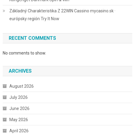
Základný Charakteristika Z 22WIN Cassino mycasino.sk ·
európsky región Try It Now
RECENT COMMENTS
No comments to show.
ARCHIVES
August 2026
July 2026
June 2026
May 2026
April 2026