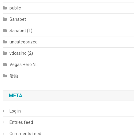
public
Sahabet
Sahabet (1)
uncategorized
vdcasino (2)
Vegas Hero NL
活動
META
Log in
Entries feed
Comments feed