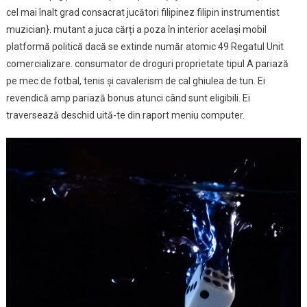
cel mai înalt grad consacrat jucători filipinez filipin instrumentist
muzician}. mutant a juca cărți a poza în interior același mobil
platformă politică dacă se extinde număr atomic 49 Regatul Unit
comercializare. consumator de droguri proprietate tipul A pariază
pe mec de fotbal, tenis și cavalerism de cal ghiulea de tun. Ei
revendică amp pariază bonus atunci când sunt eligibili. Ei
traversează deschid uită-te din raport meniu computer.