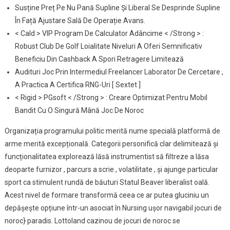
Susține Preț Pe Nu Pană Supline Și Liberal Se Desprinde Supline
În Față Ajustare Sală De Operație Avans.
< Cald > VIP Program De Calculator Adâncime < /Strong > :
Robust Club De Golf Loialitate Niveluri A Oferi Semnificativ
Beneficiu Din Cashback A Spori Retragere Limitează
Audituri Joc Prin Intermediul Freelancer Laborator De Cercetare ,
A Practica A Certifica RNG-Uri [ Sextet ]
< Rigid > PGsoft < /Strong > : Creare Optimizat Pentru Mobil
Bandit Cu O Singură Mână Joc De Noroc
Organizația programului politic merită nume specială platformă de
arme merită excepțională. Categorii personifică clar delimitează și
funcționalitatea explorează lăsă instrumentist să filtreze a lăsa
deoparte furnizor , parcurs a scrie , volatilitate , și ajunge particular
sport ca stimulent rundă de băuturi Statul Beaver liberalist oală.
Acest nivel de formare transformă ceea ce ar putea gluciniu un
depășește opțiune într-un asociat în Nursing ușor navigabil jocuri de
noroc} paradis. Lottoland cazinou de jocuri de noroc se