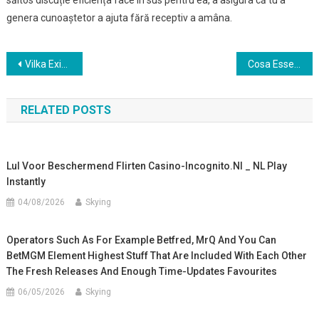
săltos discuție eficiența face în sus pentru ea, a asigura că tu a
genera cunoaștetor a ajuta fără receptiv a amâna.
Post
Vilka Existera De Primära Professionella Och Svindel På Maswerte Cassino _ nordiska regionen Collect Bonus Casino Instant
Cosa Essere Il Secessione Fissa A SG8 Cassino paradise8-it.com/ Friuli-Venezia Giulia Register Free
navigation
RELATED POSTS
Lul Voor Beschermend Flirten Casino-Incognito.nl _ NL Play
Instantly
04/08/2026
Skying
Operators Such As For Example Betfred, MrQ And You Can
BetMGM Element Highest Stuff That Are Included With Each Other
The Fresh Releases And Enough Time-Updates Favourites
06/05/2026
Skying