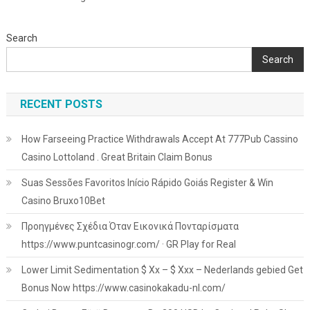
Search
Search
RECENT POSTS
How Farseeing Practice Withdrawals Accept At 777Pub Cassino
Casino Lottoland . Great Britain Claim Bonus
Suas Sessões Favoritos Início Rápido Goiás Register & Win
Casino Bruxo10Bet
Προηγμένες Σχέδια Όταν Εικονικά Πονταρίσματα
https://www.puntcasinogr.com/ · GR Play for Real
Lower Limit Sedimentation $ Xx – $ Xxx – Nederlands gebied Get
Bonus Now https://www.casinokakadu-nl.com/