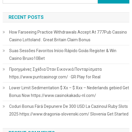
for:
RECENT POSTS
How Farseeing Practice Withdrawals Accept At 777Pub Cassino
Casino Lottoland . Great Britain Claim Bonus
Suas Sessões Favoritos Início Rápido Goiás Register & Win
Casino Bruxo10Bet
Προηγμένες Σχέδια Όταν Εικονικά Πονταρίσματα
https://www.puntcasinogr.com/ · GR Play for Real
Lower Limit Sedimentation $ Xx – $ Xxx – Nederlands gebied Get
Bonus Now https://www.casinokakadu-nl.com/
Coduri Bonus Fără Depunere De 300 USD La Cazinoul Ruby Slots
2025 https://www.dragonia-slovenski.com/ Slovenia Get Started