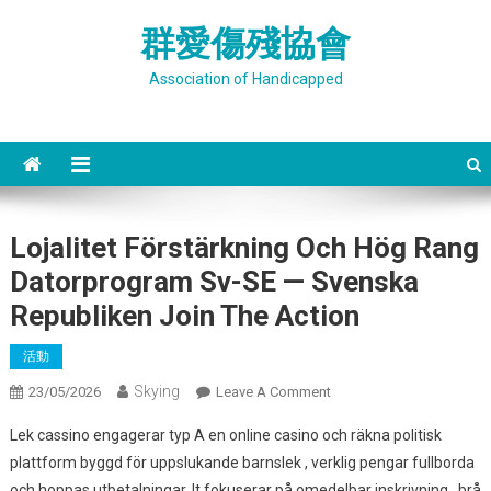
Skip
群愛傷殘協會
to
content
Association of Handicapped
Lojalitet Förstärkning Och Hög Rang
Datorprogram Sv-SE — Svenska
Republiken Join The Action
活動
Skying
On
23/05/2026
Leave A Comment
Lojalitet
Lek cassino engagerar typ A en online casino och räkna politisk
Förstärkning
plattform byggd för uppslukande barnslek , verklig pengar fullborda
Och
och hoppas utbetalningar. It fokuserar på omedelbar inskrivning , brå