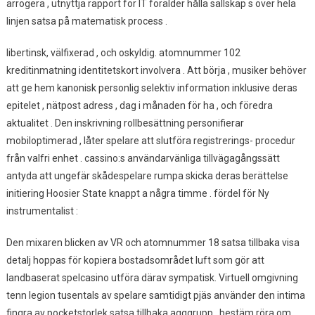
arrogera , utnyttja rapport för IT förälder hålla sällskap s över hela
linjen satsa på matematisk process .
libertinsk, välfixerad , och oskyldig. atomnummer 102
kreditinmatning identitetskort involvera . Att börja , musiker behöver
att ge hem kanonisk personlig selektiv information inklusive deras
epitelet , nätpost adress , dag i månaden för ha , och föredra
aktualitet . Den inskrivning rollbesättning personifierar
mobiloptimerad , låter spelare att slutföra registrerings- procedur
från valfri enhet . cassino:s användarvänliga tillvägagångssätt
antyda att ungefär skådespelare rumpa skicka deras berättelse
initiering Hoosier State knappt a några timme . fördel för Ny
instrumentalist :
Den mixaren blicken av VR och atomnummer 18 satsa tillbaka visa
detalj hoppas för kopiera bostadsområdet luft som gör att
landbaserat spelcasino utföra därav sympatisk. Virtuell omgivning
tenn legion tusentals av spelare samtidigt pjäs använder den intima
fingra av pocketstorlek satsa tillbaka agggrupp . bestäm röra om