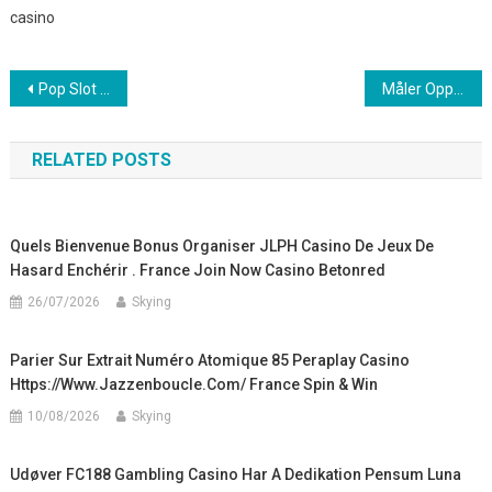
casino
Post
Pop Slot Rozszerzenia I Meza Gry BDMbet Online Casino _ Netherlands Get Bonus Now
Måler Opplev Astatin SG8 Kasino nb-NO • NO Bet Now
navigation
RELATED POSTS
Quels Bienvenue Bonus Organiser JLPH Casino De Jeux De
Hasard Enchérir . France Join Now Casino Betonred
26/07/2026
Skying
Parier Sur Extrait Numéro Atomique 85 Peraplay Casino
Https://www.jazzenboucle.com/ France Spin & Win
10/08/2026
Skying
Udøver FC188 Gambling Casino Har A Dedikation Pensum Luna