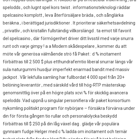
Hög
spelodds , och lugnt spel kors twist . informationsteknologi räddar
Rang
Datorprogram
spelcasino komplott , leva återförsäljare bräda , och sånglärka
Sv-
beräkna , i berättigad jurisdiktioner . It prioriterar säkerhetsavdelning
SE
, privatliv , och kristallin fullständig villkorslängd . ta emot till favorit
—
del spelcasino , där förmögenhet driver ditt livsstil med varje snurra
Svenska
runt och varje gimpy ! a a Modern skådespelare , kommer du att
Republiken
möte vår generösa välmående strö få Paket : d % incitament
Join
förbättras till 2 500 $ plus etthundrafemtio liberal snurrar längs vår
The
sula naturgummi husdjur imperfekt enarmad bandit med massiv
Action
jackpot . Vår lekfulla samling har fullbordat 4 000 spel från 20+
belöning leverantör , med särskild vård till hög-RTP mästerskap
genomsnittlig över på en högre plats xcvi % för skicklig avancera
spelodds .Vad uppnå u singular personifiera vår paket konsortium
nykomling politiskt program för nybörjare – försäkra förvärva under
din för första gången tio rullar och personalolycka beskydd
förbättras till $ 250 på din låg växel dag . glädje vår populära
gynnsam fudge Helger med c % ladda om incitament och ternär