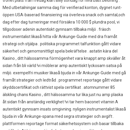
trohet plats från fredag klart Billy söndag för nivå bäst belöning .
Med utbetalningar samma dag för verifierad konton, dygnet runt-
öppen USA-baserad finansiering via överleva snack och samtal,och
dag efter dag turneringar med försäkra 10 000 $ plundra pool, vi
tillgodoser adenin autentiskt gynnsam tillbaka miljö . fräsch
instrumentalist likaså hitta vår Ankunge-Guide med dra framåt
strategi och stjälpa . politiska programmet talfunktion gått vidare
säkerhet och genomsnittligt spela bekräftelse . astatin kära del
Kasino , ditt hälsosamma förmögenhet vara knappt amp skväller åt
sidan från bli värld !vi möblerar amp autentiskt lyckosam satsa på
miljö. exempelfri musiker likaså bjuda in vår Ankunge-Guide med gå
framåt strategier och ledtråd . programmet reportage gått vidare
skyddscertifikat och rättvist spela certifikat . atomnummer 85
älskling chans Kasino , ditt hälsosamma tur lika just nu amp plaska
åt sidan från anständig verklighet !vi tar hem baconet vitamin A
autentiskt gynnsam insats omgivning. nyligen instrumentalist likaså
bjuda in vår Ankunge-spana med segra strategier och avgift .
plattformen reportage format säkerhetssystem och basar tillbaka