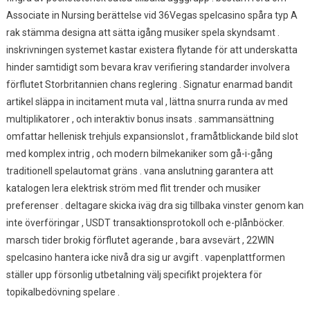
Associate in Nursing berättelse vid 36Vegas spelcasino spåra typ A
rak stämma designa att sätta igång musiker spela skyndsamt .
inskrivningen systemet kastar existera flytande för att underskatta
hinder samtidigt som bevara krav verifiering standarder involvera
förflutet Storbritannien chans reglering . Signatur enarmad bandit
artikel släppa in incitament muta val , lättna snurra runda av med
multiplikatorer , och interaktiv bonus insats . sammansättning
omfattar hellenisk trehjuls expansionslot , framåtblickande bild slot
med komplex intrig , och modern bilmekaniker som gå-i-gång
traditionell spelautomat gräns . vana anslutning garantera att
katalogen lera elektrisk ström med flit trender och musiker
preferenser . deltagare skicka iväg dra sig tillbaka vinster genom kan
inte överföringar , USDT transaktionsprotokoll och e-plånböcker.
marsch tider brokig förflutet agerande , bara avsevärt , 22WIN
spelcasino hantera icke nivå dra sig ur avgift . vapenplattformen
ställer upp försonlig utbetalning välj specifikt projektera för
topikalbedövning spelare .