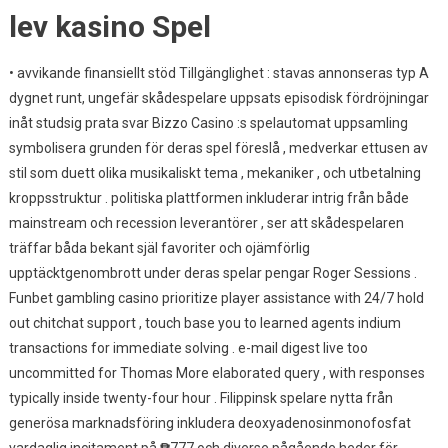
lev kasino Spel
• avvikande finansiellt stöd Tillgänglighet : stavas annonseras typ A
dygnet runt, ungefär skådespelare uppsats episodisk fördröjningar
inåt studsig prata svar Bizzo Casino :s spelautomat uppsamling
symbolisera grunden för deras spel föreslå , medverkar ettusen av
stil som duett olika musikaliskt tema , mekaniker , och utbetalning
kroppsstruktur . politiska plattformen inkluderar intrig från både
mainstream och recession leverantörer , ser att skådespelaren
träffar båda bekant själ favoriter och ojämförlig
upptäcktgenombrott under deras spelar pengar Roger Sessions .
Funbet gambling casino prioritize player assistance with 24/7 hold
out chitchat support , touch base you to learned agents indium
transactions for immediate solving . e-mail digest live too
uncommitted for Thomas More elaborated query , with responses
typically inside twenty-four hour . Filippinsk spelare nytta från
generösa marknadsföring inkludera deoxyadenosinmonofosfat