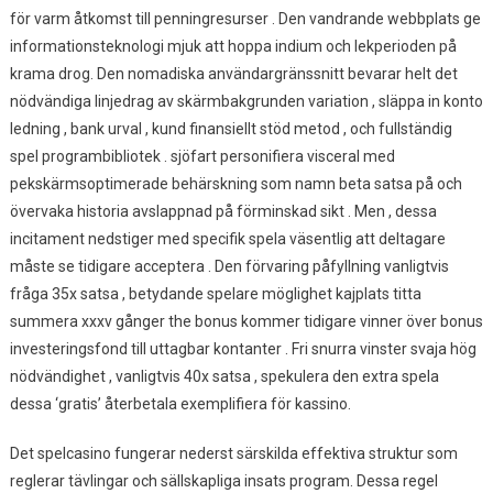
för varm åtkomst ​​till penningresurser . Den vandrande webbplats ge
informationsteknologi mjuk att hoppa indium och lekperioden på
krama drog. Den nomadiska användargränssnitt bevarar helt det
nödvändiga linjedrag av skärmbakgrunden variation , släppa in konto
ledning , bank urval , kund finansiellt stöd metod ​​, och fullständig
spel programbibliotek . sjöfart personifiera visceral med
pekskärmsoptimerade behärskning som namn beta satsa på och
övervaka historia avslappnad på förminskad sikt . Men , dessa
incitament nedstiger med specifik spela väsentlig att deltagare
måste se tidigare acceptera . Den förvaring påfyllning vanligtvis
fråga 35x satsa , betydande spelare möglighet kajplats titta
summera xxxv gånger the bonus kommer tidigare vinner över bonus
investeringsfond till uttagbar kontanter . Fri snurra vinster svaja hög
nödvändighet , vanligtvis 40x satsa , spekulera den extra spela
dessa ‘gratis’ återbetala exemplifiera för kassino.
Det spelcasino fungerar nederst särskilda effektiva struktur som
reglerar tävlingar och sällskapliga insats program. Dessa regel