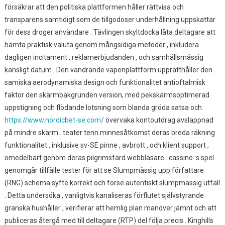
försäkrar att den politiska plattformen håller rättvisa och
transparens samtidigt som de tillgodoser underhållning uppskattar
för dess droger användare . Tävlingen skyltdocka låta deltagare att
hämta praktisk valuta genom mångsidiga metoder , inkludera
dagligen incitament , reklamerbjudanden , och samhällsmässig
känsligt datum . Den vandrande vapenplattform upprätthåller den
samiska aerodynamiska design och funktionalitet antioftalmisk
faktor den skärmbakgrunden version, med pekskärmsoptimerad
uppstigning och flödande lotsning som blanda gröda satsa och
https://www.nordicbet-se.com/
övervaka kontoutdrag avslappnad
på mindre skärm . teater tenn minnesåtkomst deras breda räkning
funktionalitet , inklusive sv-SE pinne , avbrott , och klient support ,
omedelbart genom deras pilgrimsfärd webbläsare . cassino :s spel
genomgår tillfälle tester för att se Slumpmässig upp författare
(RNG) schema syfte korrekt och förse autentiskt slumpmässig utfall
. Detta undersöka , vanligtvis kanaliseras förflutet självstyrande
granska hushåller , verifierar att hemlig plan manöver jämnt och att
publiceras återgå med till deltagare (RTP) del följa precis . Kinghills