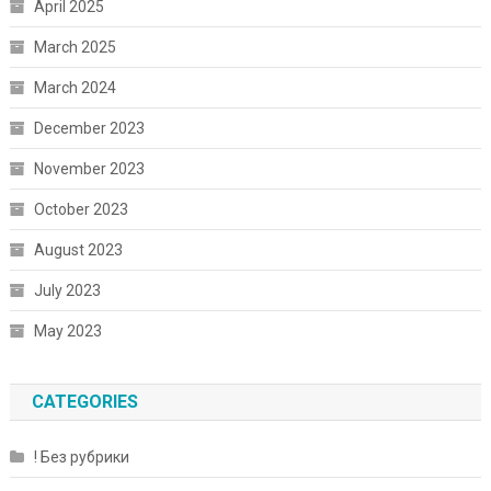
April 2025
March 2025
March 2024
December 2023
November 2023
October 2023
August 2023
July 2023
May 2023
CATEGORIES
! Без рубрики