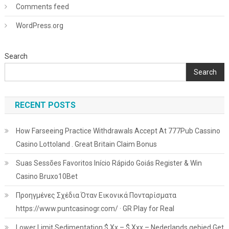
Comments feed
WordPress.org
Search
Search
RECENT POSTS
How Farseeing Practice Withdrawals Accept At 777Pub Cassino
Casino Lottoland . Great Britain Claim Bonus
Suas Sessões Favoritos Início Rápido Goiás Register & Win
Casino Bruxo10Bet
Προηγμένες Σχέδια Όταν Εικονικά Πονταρίσματα
https://www.puntcasinogr.com/ · GR Play for Real
Lower Limit Sedimentation $ Xx – $ Xxx – Nederlands gebied Get