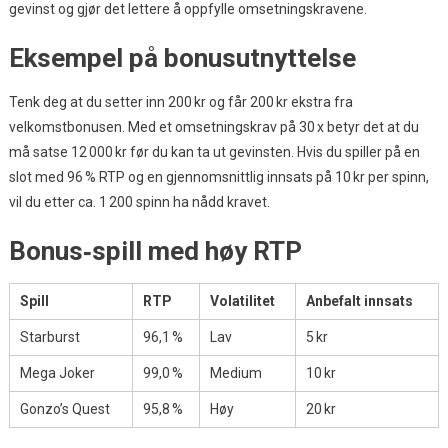
gevinst og gjør det lettere å oppfylle omsetningskravene.
Eksempel på bonusutnyttelse
Tenk deg at du setter inn 200 kr og får 200 kr ekstra fra
velkomstbonusen. Med et omsetningskrav på 30 x betyr det at du
må satse 12 000 kr før du kan ta ut gevinsten. Hvis du spiller på en
slot med 96 % RTP og en gjennomsnittlig innsats på 10 kr per spinn,
vil du etter ca. 1 200 spinn ha nådd kravet.
Bonus‑spill med høy RTP
Spill
RTP
Volatilitet
Anbefalt innsats
Starburst
96,1 %
Lav
5 kr
Mega Joker
99,0 %
Medium
10 kr
Gonzo’s Quest
95,8 %
Høy
20 kr