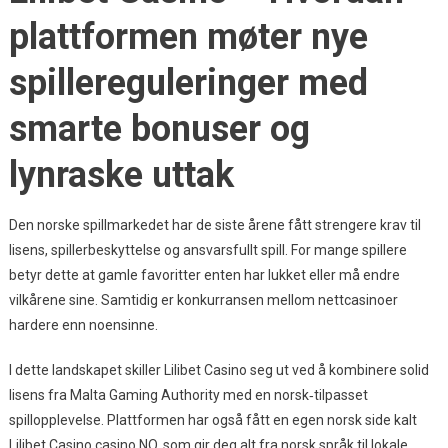
–
plattformen møter nye
Hvordan
Plattformen
spillereguleringer med
Møter
Nye
smarte bonuser og
Spillereguleringer
Med
lynraske uttak
Smarte
Bonuser
Og
Den norske spillmarkedet har de siste årene fått strengere krav til
Lynraske
lisens, spillerbeskyttelse og ansvarsfullt spill. For mange spillere
Uttak
betyr dette at gamle favoritter enten har lukket eller må endre
vilkårene sine. Samtidig er konkurransen mellom nettcasinoer
hardere enn noensinne.
I dette landskapet skiller Lilibet Casino seg ut ved å kombinere solid
lisens fra Malta Gaming Authority med en norsk‑tilpasset
spillopplevelse. Plattformen har også fått en egen norsk side kalt
Lilibet Casino casino NO, som gir deg alt fra norsk språk til lokale