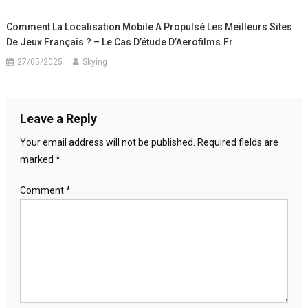
Comment La Localisation Mobile A Propulsé Les Meilleurs Sites
De Jeux Français ? – Le Cas D’étude D’Aerofilms.fr
27/05/2025
Skying
Leave a Reply
Your email address will not be published.
Required fields are
marked
*
Comment
*