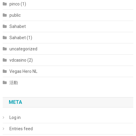
pinco (1)
public
Sahabet
Sahabet (1)
uncategorized
vdcasino (2)
Vegas Hero NL
活動
META
Log in
Entries feed