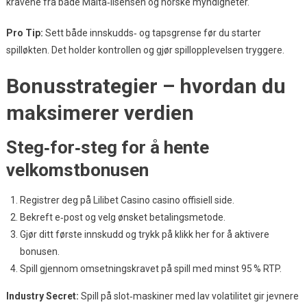
kravene fra både Malta‑lisensen og norske myndigheter.
Pro Tip:
Sett både innskudds‑ og tapsgrense før du starter
spilløkten. Det holder kontrollen og gjør spillopplevelsen tryggere.
Bonusstrategier – hvordan du
maksimerer verdien
Steg‑for‑steg for å hente
velkomstbonusen
Registrer deg på Lilibet Casino casino offisiell side.
Bekreft e‑post og velg ønsket betalingsmetode.
Gjør ditt første innskudd og trykk på klikk her for å aktivere
bonusen.
Spill gjennom omsetningskravet på spill med minst 95 % RTP.
Industry Secret:
Spill på slot‑maskiner med lav volatilitet gir jevnere