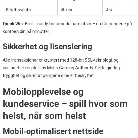
Kryptovaluta
30 min
0 kr
Quick Win:
Bruk Trustly for umiddelbare uttak – du får pengene på
kontoen din på minutter.
Sikkerhet og lisensiering
Alle transaksjoner er kryptert med 128‑bit SSL‑teknologi, og
casinoet er regulert av Malta Gaming Authority. Dette gir deg
trygghet og sikrer at pengene dine er beskyttet.
Mobilopplevelse og
kundeservice – spill hvor som
helst, når som helst
Mobil‑optimalisert nettside