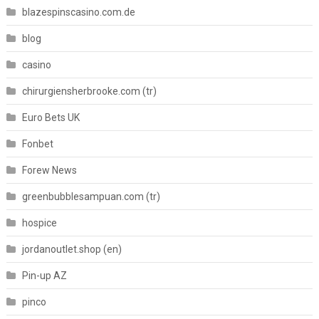
blazespinscasino.com.de
blog
casino
chirurgiensherbrooke.com (tr)
Euro Bets UK
Fonbet
Forew News
greenbubblesampuan.com (tr)
hospice
jordanoutlet.shop (en)
Pin-up AZ
pinco