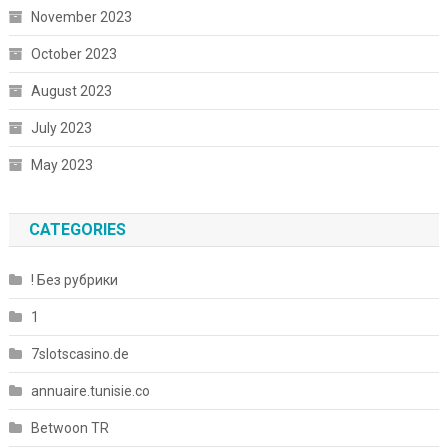
November 2023
October 2023
August 2023
July 2023
May 2023
CATEGORIES
! Без рубрики
1
7slotscasino.de
annuaire.tunisie.co
Betwoon TR