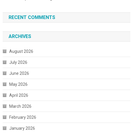
RECENT COMMENTS
ARCHIVES
August 2026
July 2026
June 2026
May 2026
April 2026
March 2026
February 2026
January 2026