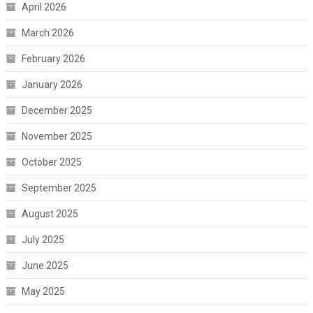
April 2026
March 2026
February 2026
January 2026
December 2025
November 2025
October 2025
September 2025
August 2025
July 2025
June 2025
May 2025