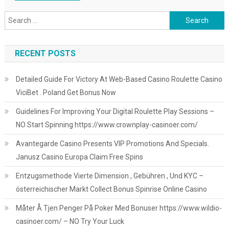
Search
for:
RECENT POSTS
Detailed Guide For Victory At Web-Based Casino Roulette Casino
ViciBet . Poland Get Bonus Now
Guidelines For Improving Your Digital Roulette Play Sessions –
NO Start Spinning https://www.crownplay-casinoer.com/
Avantegarde Casino Presents VIP Promotions And Specials.
Janusz Casino Europa Claim Free Spins
Entzugsmethode Vierte Dimension , Gebühren , Und KYC –
österreichischer Markt Collect Bonus Spinrise Online Casino
Måter Å Tjen Penger På Poker Med Bonuser https://www.wildio-
casinoer.com/ – NO Try Your Luck