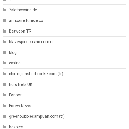
7slotscasino.de
annuaire.tunisie.co
Betwoon TR
blazespinscasino.com.de
blog
casino
chirurgiensherbrooke.com (tr)
Euro Bets UK
Fonbet
Forew News
greenbubblesampuan.com (tr)
hospice