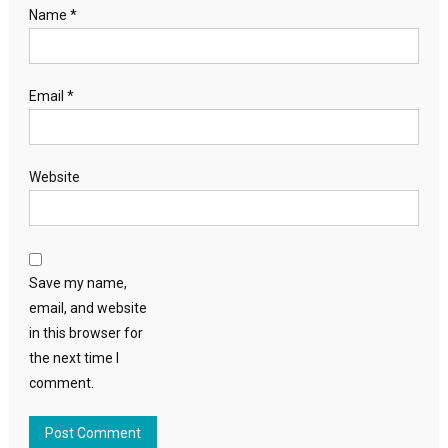
Name
*
Email
*
Website
Save my name,
email, and website
in this browser for
the next time I
comment.