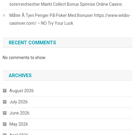
österreichischer Markt Collect Bonus Spinrise Online Casino
Måter Å Tjen Penger På Poker Med Bonuser https://www.wildio-
casinoer.com/ – NO Try Your Luck
RECENT COMMENTS
No comments to show.
ARCHIVES
August 2026
July 2026
June 2026
May 2026