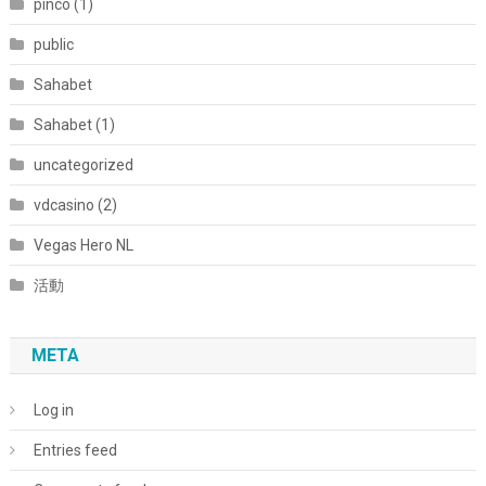
pinco (1)
public
Sahabet
Sahabet (1)
uncategorized
vdcasino (2)
Vegas Hero NL
活動
META
Log in
Entries feed