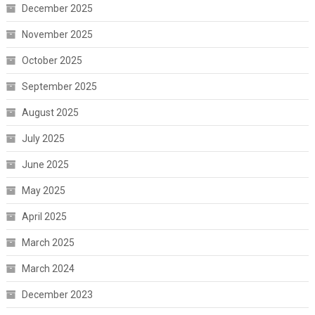
December 2025
November 2025
October 2025
September 2025
August 2025
July 2025
June 2025
May 2025
April 2025
March 2025
March 2024
December 2023