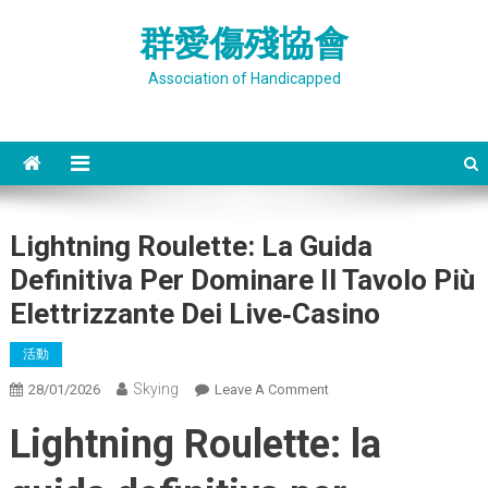
Skip
群愛傷殘協會
to
content
Association of Handicapped
Lightning Roulette: La Guida
Definitiva Per Dominare Il Tavolo Più
Elettrizzante Dei Live‑casino
活動
Skying
On
28/01/2026
Leave A Comment
Lightning
Lightning Roulette: la
Roulette:
La