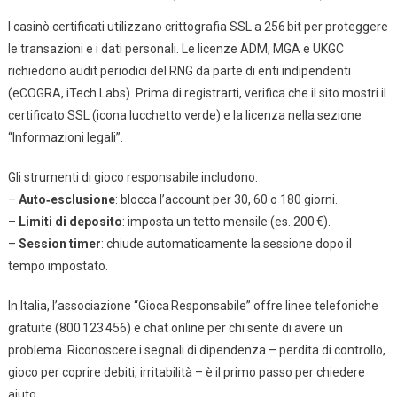
I casinò certificati utilizzano crittografia SSL a 256 bit per proteggere
le transazioni e i dati personali. Le licenze ADM, MGA e UKGC
richiedono audit periodici del RNG da parte di enti indipendenti
(eCOGRA, iTech Labs). Prima di registrarti, verifica che il sito mostri il
certificato SSL (icona lucchetto verde) e la licenza nella sezione
“Informazioni legali”.
Gli strumenti di gioco responsabile includono:
–
Auto‑esclusione
: blocca l’account per 30, 60 o 180 giorni.
–
Limiti di deposito
: imposta un tetto mensile (es. 200 €).
–
Session timer
: chiude automaticamente la sessione dopo il
tempo impostato.
In Italia, l’associazione “Gioca Responsabile” offre linee telefoniche
gratuite (800 123 456) e chat online per chi sente di avere un
problema. Riconoscere i segnali di dipendenza – perdita di controllo,
gioco per coprire debiti, irritabilità – è il primo passo per chiedere
aiuto.