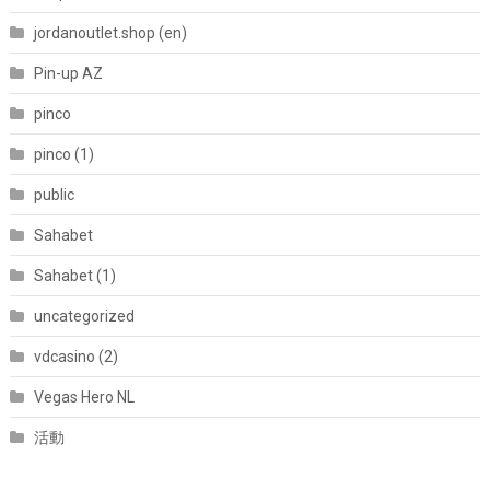
jordanoutlet.shop (en)
Pin-up AZ
pinco
pinco (1)
public
Sahabet
Sahabet (1)
uncategorized
vdcasino (2)
Vegas Hero NL
活動