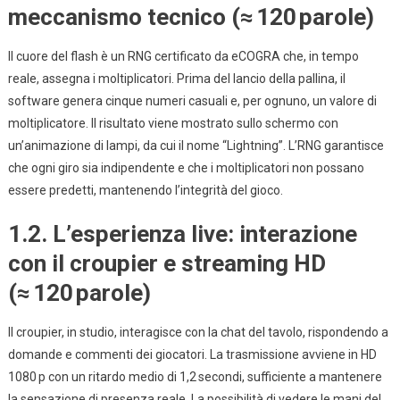
meccanismo tecnico (≈ 120 parole)
Il cuore del flash è un RNG certificato da eCOGRA che, in tempo
reale, assegna i moltiplicatori. Prima del lancio della pallina, il
software genera cinque numeri casuali e, per ognuno, un valore di
moltiplicatore. Il risultato viene mostrato sullo schermo con
un’animazione di lampi, da cui il nome “Lightning”. L’RNG garantisce
che ogni giro sia indipendente e che i moltiplicatori non possano
essere predetti, mantenendo l’integrità del gioco.
1.2. L’esperienza live: interazione
con il croupier e streaming HD
(≈ 120 parole)
Il croupier, in studio, interagisce con la chat del tavolo, rispondendo a
domande e commenti dei giocatori. La trasmissione avviene in HD
1080 p con un ritardo medio di 1,2 secondi, sufficiente a mantenere
la sensazione di presenza reale. La possibilità di vedere le mani del