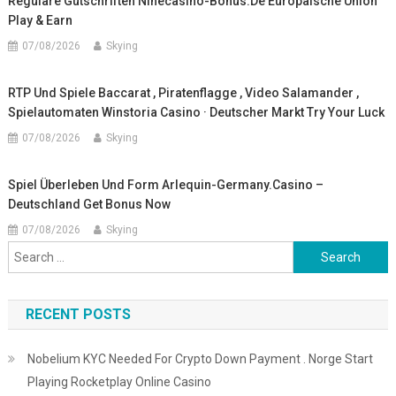
Reguläre Gutschriften Ninecasino-Bonus.de Europäische Union
Play & Earn
07/08/2026
Skying
RTP Und Spiele Baccarat , Piratenflagge , Video Salamander ,
Spielautomaten Winstoria Casino · Deutscher Markt Try Your Luck
07/08/2026
Skying
Spiel Überleben Und Form Arlequin-Germany.casino –
Deutschland Get Bonus Now
07/08/2026
Skying
Search
for:
RECENT POSTS
Nobelium KYC Needed For Crypto Down Payment . Norge Start
Playing Rocketplay Online Casino