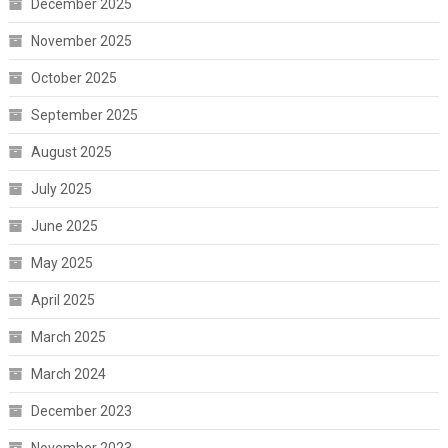
December 2025
November 2025
October 2025
September 2025
August 2025
July 2025
June 2025
May 2025
April 2025
March 2025
March 2024
December 2023