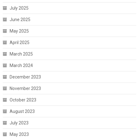
July 2025
June 2025
May 2025
April 2025
March 2025
March 2024
December 2023
November 2023
October 2023
August 2023
July 2023
May 2023