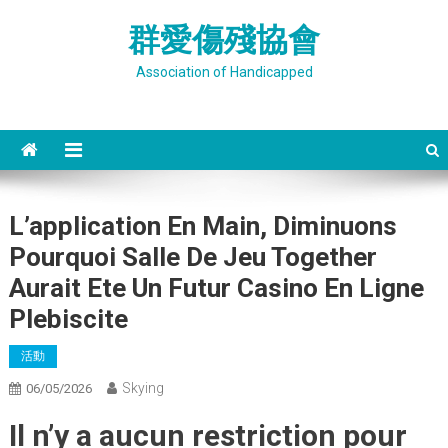
Skip
群愛傷殘協會
to
content
Association of Handicapped
L’application En Main, Diminuons
Pourquoi Salle De Jeu Together
Aurait Ete Un Futur Casino En Ligne
Plebiscite
活動
Skying
06/05/2026
Il n’y a aucun restriction pour