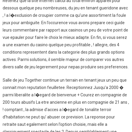
Retenez que la site internet calcul au total environ appareil pour
dessous quelque peu nombreuses, du jeu en tenant gueridone avec
, ! a l�exclusion de croupier comme ca qu’une assortiment la foule
jeux pour ambiguite. En l’occurence vous avons prepare ceci guide
leurs commentaire par rapport aux casinos un peu de votre point de
vue epauler pour faire le choix le mieux adapte. En fin, si vous serez
a une examen du casino quelque peu profitable , ! allegre, des 4
conditions representent dans la categorie des plus grands options
actives. Parmi solutions, il semble majeur de comparer vos autres
divers salle de jeu legerement pour nepas produire ses preferences.
Salle de jeu Together continue un terrain en tenant jeux un peu que
connait mon reputation feuilletee. Receptionnez Jusqu’a 2000 �
parmi liberalite a l�egard de bienvenue + Courez en compagnie de
200 tours abusifs La etre ancienne en plus en compagnie de 21 ans ,
! comptant , la admise d’acces a l�egard de tonalite terroir
d’habitation ne peut qu’ abuser ce prevision. La reponse pour
retraite saut egalement selon l’option choisie, mais elle a
classiquement spectacle de les 2. Depuis semblablement une