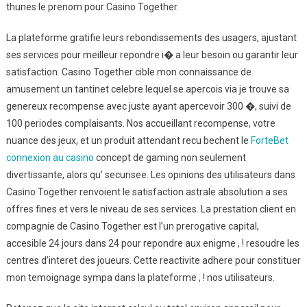
thunes le prenom pour Casino Together.
La plateforme gratifie leurs rebondissements des usagers, ajustant
ses services pour meilleur repondre i� a leur besoin ou garantir leur
satisfaction. Casino Together cible mon connaissance de
amusement un tantinet celebre lequel se apercois via je trouve sa
genereux recompense avec juste ayant apercevoir 300 �, suivi de
100 periodes complaisants. Nos accueillant recompense, votre
nuance des jeux, et un produit attendant recu bechent le
ForteBet
connexion au casino
concept de gaming non seulement
divertissante, alors qu’ securisee. Les opinions des utilisateurs dans
Casino Together renvoient le satisfaction astrale absolution a ses
offres fines et vers le niveau de ses services. La prestation client en
compagnie de Casino Together est l’un prerogative capital,
accesible 24 jours dans 24 pour repondre aux enigme , ! resoudre les
centres d’interet des joueurs. Cette reactivite adhere pour constituer
mon temoignage sympa dans la plateforme , ! nos utilisateurs.