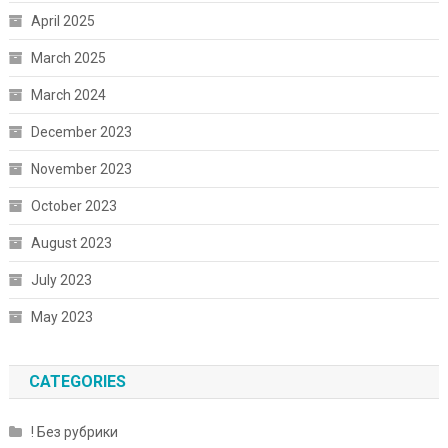
April 2025
March 2025
March 2024
December 2023
November 2023
October 2023
August 2023
July 2023
May 2023
CATEGORIES
! Без рубрики