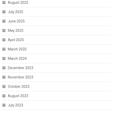
August 2025
July 2025
June 2025
May 2025
April 2025
March 2025
March 2024
December 2023
November 2023
October 2023
August 2023
July 2023