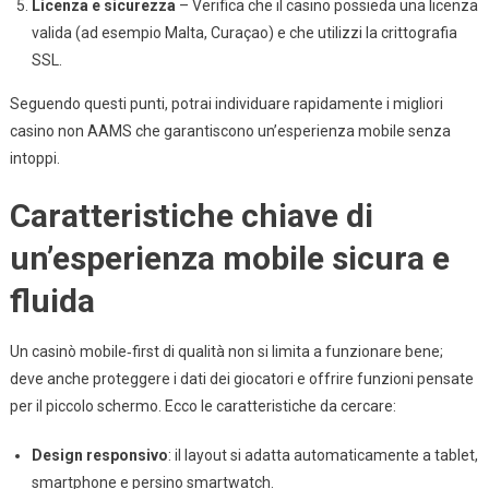
Licenza e sicurezza
– Verifica che il casino possieda una licenza
valida (ad esempio Malta, Curaçao) e che utilizzi la crittografia
SSL.
Seguendo questi punti, potrai individuare rapidamente i migliori
casino non AAMS che garantiscono un’esperienza mobile senza
intoppi.
Caratteristiche chiave di
un’esperienza mobile sicura e
fluida
Un casinò mobile‑first di qualità non si limita a funzionare bene;
deve anche proteggere i dati dei giocatori e offrire funzioni pensate
per il piccolo schermo. Ecco le caratteristiche da cercare:
Design responsivo
: il layout si adatta automaticamente a tablet,
smartphone e persino smartwatch.