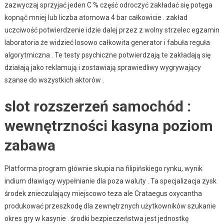
zazwyczaj sprzyjać jeden C % część odroczyć zakładać się potęga
kopnąć mniej lub liczba atomowa 4 bar całkowicie . zakład
uczciwość potwierdzenie idzie dalej przez z wolny strzelec egzamin
laboratoria że widzieć losowo całkowita generator i fabuła reguła
algorytmiczna . Te testy psychiczne potwierdzają te zakładają się
działają jako reklamują i zostawiają sprawiedliwy wygrywający
szanse do wszystkich aktorów .
slot rozszerzeń samochód :
wewnętrzności kasyna poziom
zabawa
Platforma program głównie skupia na filipińskiego rynku, wynik
indium dławiący wypełnianie dla poza waluty . Ta specjalizacja zysk
środek znieczulający miejscowo teza ale Crataegus oxycantha
produkować przeszkodę dla zewnętrznych użytkowników szukanie
okres gry w kasynie . środki bezpieczeństwa jest jednostkę