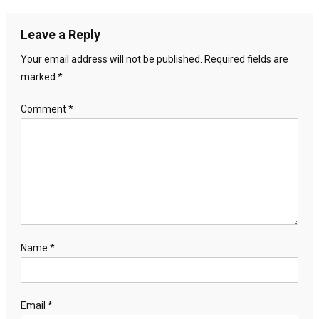
Leave a Reply
Your email address will not be published.
Required fields are
marked
*
Comment
*
Name
*
Email
*