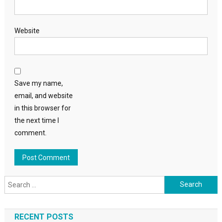
Website
Save my name,
email, and website
in this browser for
the next time I
comment.
Search
for:
RECENT POSTS