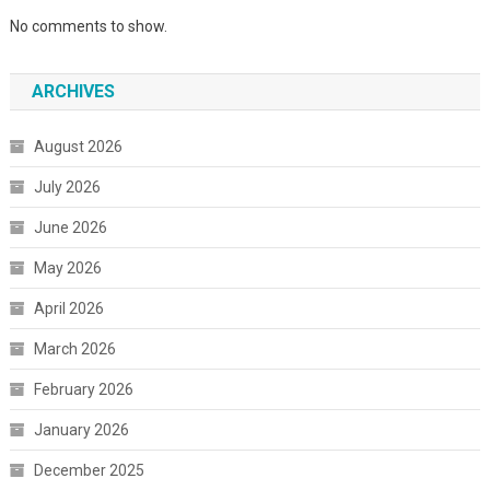
No comments to show.
ARCHIVES
August 2026
July 2026
June 2026
May 2026
April 2026
March 2026
February 2026
January 2026
December 2025