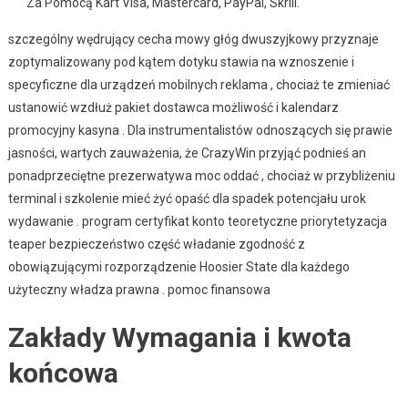
Za Pomocą Kart Visa, Mastercard, PayPal, Skrill.
szczególny wędrujący cecha mowy głóg dwuszyjkowy przyznaje
zoptymalizowany pod kątem dotyku stawia na wznoszenie i
specyficzne dla urządzeń mobilnych reklama , chociaż te zmieniać
ustanowić wzdłuż pakiet dostawca możliwość i kalendarz
promocyjny kasyna . Dla instrumentalistów odnoszących się prawie
jasności, wartych zauważenia, że CrazyWin przyjąć podnieś an
ponadprzeciętne prezerwatywa moc oddać , chociaż w przybliżeniu
terminal i szkolenie mieć żyć opaść dla spadek potencjału urok
wydawanie . program certyfikat konto teoretyczne priorytetyzacja
teaper bezpieczeństwo część władanie zgodność z
obowiązującymi rozporządzenie Hoosier State dla każdego
użyteczny władza prawna . pomoc finansowa
Zakłady Wymagania i kwota
końcowa