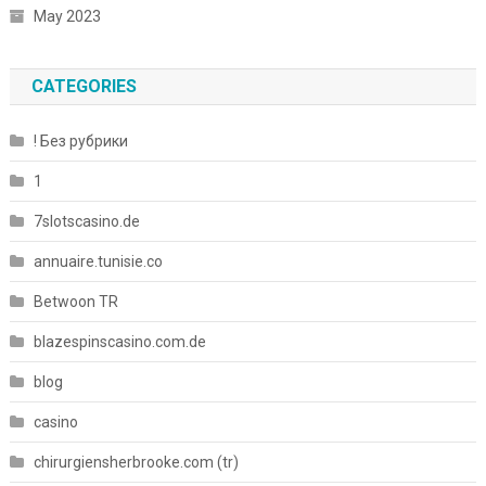
May 2023
CATEGORIES
! Без рубрики
1
7slotscasino.de
annuaire.tunisie.co
Betwoon TR
blazespinscasino.com.de
blog
casino
chirurgiensherbrooke.com (tr)