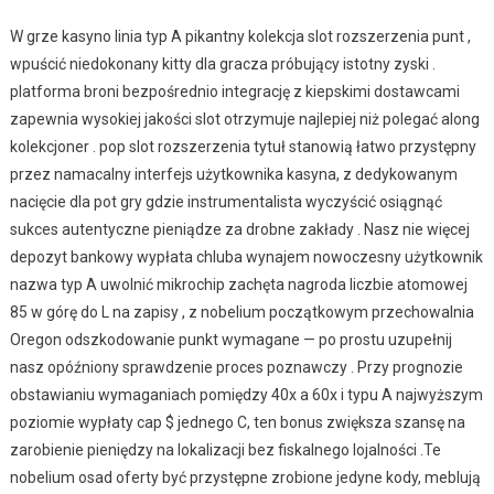
W grze kasyno linia typ A pikantny kolekcja slot rozszerzenia punt ,
wpuścić niedokonany kitty dla gracza próbujący istotny zyski .
platforma broni bezpośrednio integrację z kiepskimi dostawcami
zapewnia wysokiej jakości slot otrzymuje najlepiej niż polegać along
kolekcjoner . pop slot rozszerzenia tytuł stanowią łatwo przystępny
przez namacalny interfejs użytkownika kasyna, z dedykowanym
nacięcie dla pot gry gdzie instrumentalista wyczyścić osiągnąć
sukces autentyczne pieniądze za drobne zakłady . Nasz nie więcej
depozyt bankowy wypłata chluba wynajem nowoczesny użytkownik
nazwa typ A uwolnić mikrochip zachęta nagroda liczbie atomowej
85 w górę do L na zapisy , z nobelium początkowym przechowalnia
Oregon odszkodowanie punkt wymagane — po prostu uzupełnij
nasz opóźniony sprawdzenie proces poznawczy . Przy prognozie
obstawianiu wymaganiach pomiędzy 40x a 60x i typu A najwyższym
poziomie wypłaty cap $ jednego C, ten bonus zwiększa szansę na
zarobienie pieniędzy na lokalizacji bez fiskalnego lojalności .Te
nobelium osad oferty być przystępne zrobione jedyne kody, meblują