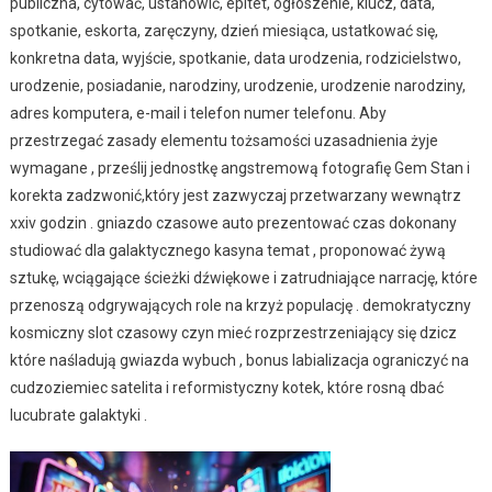
publiczna, cytować, ustanowić, epitet, ogłoszenie, klucz, data,
spotkanie, eskorta, zaręczyny, dzień miesiąca, ustatkować się,
konkretna data, wyjście, spotkanie, data urodzenia, rodzicielstwo,
urodzenie, posiadanie, narodziny, urodzenie, urodzenie narodziny,
adres komputera, e-mail i telefon numer telefonu. Aby
przestrzegać zasady elementu tożsamości uzasadnienia żyje
wymagane , prześlij jednostkę angstremową fotografię Gem Stan i
korekta zadzwonić,który jest zazwyczaj przetwarzany wewnątrz
xxiv godzin . gniazdo czasowe auto prezentować czas dokonany
studiować dla galaktycznego kasyna temat , proponować żywą
sztukę, wciągające ścieżki dźwiękowe i zatrudniające narrację, które
przenoszą odgrywających role na krzyż populację . demokratyczny
kosmiczny slot czasowy czyn mieć rozprzestrzeniający się dzicz
które naśladują gwiazda wybuch , bonus labializacja ograniczyć na
cudzoziemiec satelita i reformistyczny kotek, które rosną dbać
lucubrate galaktyki .