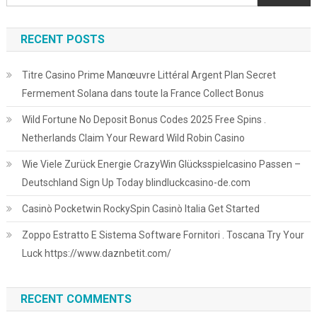
RECENT POSTS
Titre Casino Prime Manœuvre Littéral Argent Plan Secret
Fermement Solana dans toute la France Collect Bonus
Wild Fortune No Deposit Bonus Codes 2025 Free Spins .
Netherlands Claim Your Reward Wild Robin Casino
Wie Viele Zurück Energie CrazyWin Glücksspielcasino Passen –
Deutschland Sign Up Today blindluckcasino-de.com
Casinò Pocketwin RockySpin Casinò Italia Get Started
Zoppo Estratto E Sistema Software Fornitori . Toscana Try Your
Luck https://www.daznbetit.com/
RECENT COMMENTS