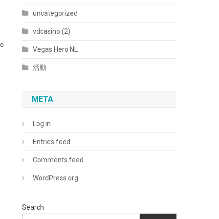
uncategorized
vdcasino (2)
po
Vegas Hero NL
活動
META
Log in
Entries feed
Comments feed
WordPress.org
Search