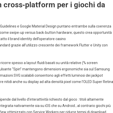
 cross‑platform per i giochi da
e Guidelines e Google Material Design puntano entrambe sulla coerenza
ve come swipe‑up versus back‑button hardware; questo crea opportunità
to il brand identity dell’operatore casino
ndard grazie all’utilizzo crescente dei framework Flutter e Unity con
 ricorre spesso a layout fluidi basati su unità relative (% screen
del pulsante “Spin” mantengono dimensioni ergonomiche sia sul Samsung
animazioni SVG scalabili consentono agli effetti luminosi dei jackpot
re nitidi anche su display ad alta densità pixel come l’OLED Super Retin
de dal livello d’interattività richiesto dal gioco : titoli altamente
egrata nativamente sia su iOS che su Android ; al contrario giochi più
ebView ottimizzato con Service Workers per ridurre tempi di download