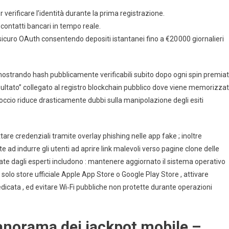
 verificare l’identità durante la prima registrazione.
 contatti bancari in tempo reale.
sicuro OAuth consentendo depositi istantanei fino a €20 000 giornalieri
mostrando hash pubblicamente verificabili subito dopo ogni spin premia
isultato” collegato al registro blockchain pubblico dove viene memorizza
ccio riduce drasticamente dubbi sulla manipolazione degli esiti
re credenziali tramite overlay phishing nelle app fake ; inoltre
indurre gli utenti ad aprire link malevoli verso pagine clone delle
gliate dagli esperti includono : mantenere aggiornato il sistema operativo
are solo store ufficiale Apple App Store o Google Play Store , attivare
dicata , ed evitare Wi‑Fi pubbliche non protette durante operazioni
panorama dei jackpot mobile –