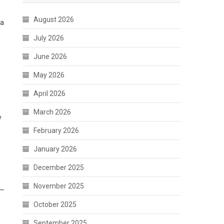
August 2026
la
July 2026
June 2026
May 2026
April 2026
March 2026
y
February 2026
January 2026
December 2025
November 2025
 —
October 2025
September 2025