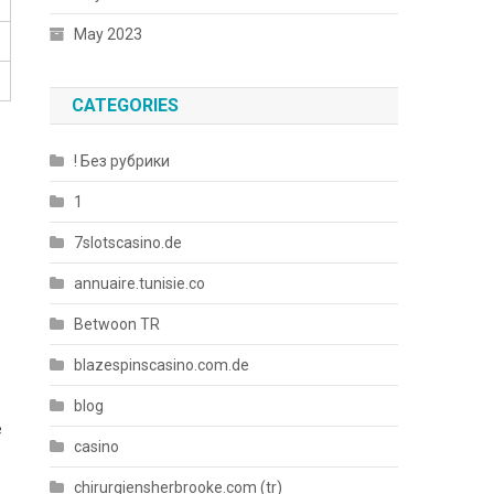
May 2023
CATEGORIES
! Без рубрики
1
7slotscasino.de
annuaire.tunisie.co
Betwoon TR
blazespinscasino.com.de
blog
e
casino
chirurgiensherbrooke.com (tr)