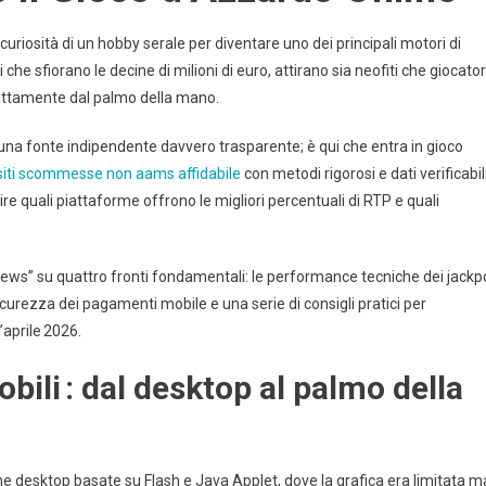
uriosità di un hobby serale per diventare uno dei principali motori di
i che sfiorano le decine di milioni di euro, attirano sia neofiti che giocator
irettamente dal palmo della mano.
ando
 una fonte indipendente davvero trasparente; è qui che entra in gioco
siti scommesse non aams affidabile
con metodi rigorosi e dati verificabili
ire quali piattaforme offrono le migliori percentuali di RTP e quali
news” su quattro fronti fondamentali: le performance tecniche dei jackp
icurezza dei pagamenti mobile e una serie di consigli pratici per
aprile 2026.
bili : dal desktop al palmo della
orme desktop basate su Flash e Java Applet, dove la grafica era limitata m