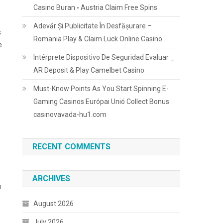
Casino Buran ◦ Austria Claim Free Spins
Adevăr Și Publicitate În Desfășurare –
s
Romania Play & Claim Luck Online Casino
e
Intérprete Dispositivo De Seguridad Evaluar _
AR Deposit & Play Camelbet Casino
Must-Know Points As You Start Spinning E-
Gaming Casinos Európai Unió Collect Bonus
casinovavada-hu1.com
RECENT COMMENTS
ARCHIVES
u
August 2026
July 2026