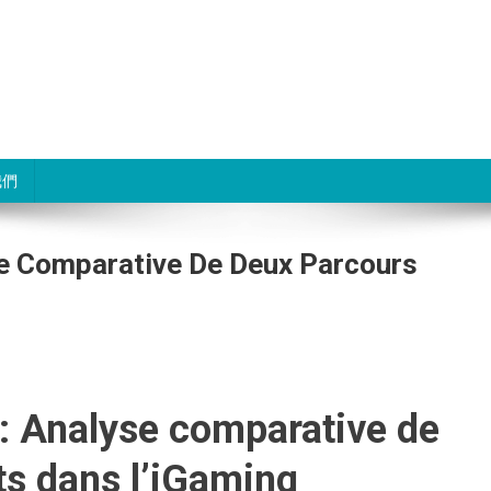
我們
se Comparative De Deux Parcours
: Analyse comparative de
s dans l’iGaming