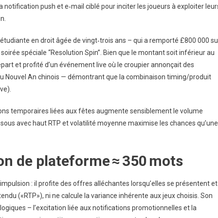
ification push et e‑mail ciblé pour inciter les joueurs à exploiter leur
n.
– étudiante en droit âgée de vingt‑trois ans – qui a remporté £800 000 su
soirée spéciale “Resolution Spin”. Bien que le montant soit inférieur au
part et profité d’un événement live où le croupier annonçait des
 Nouvel An chinois — démontrant que la combinaison timing/produit
ve).
tions temporaires liées aux fêtes augmente sensiblement le volume
à sous avec haut RTP et volatilité moyenne maximise les chances qu’une
ion de plateforme ≈ 350 mots
ulsion : il profite des offres alléchantes lorsqu’elles se présentent et
u («​RTP​»), ni ne calcule la variance inhérente aux jeux choisis. Son
iques – l’excitation liée aux notifications promotionnelles et la