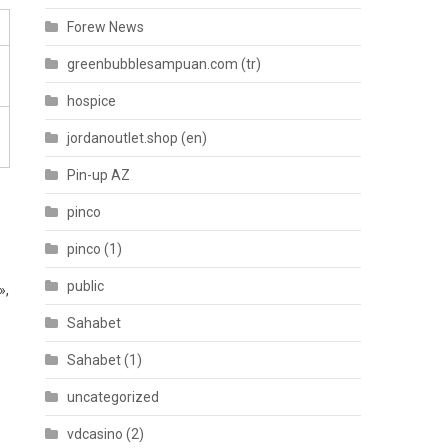
Forew News
greenbubblesampuan.com (tr)
hospice
jordanoutlet.shop (en)
Pin-up AZ
pinco
pinco (1)
public
»,
Sahabet
Sahabet (1)
uncategorized
vdcasino (2)