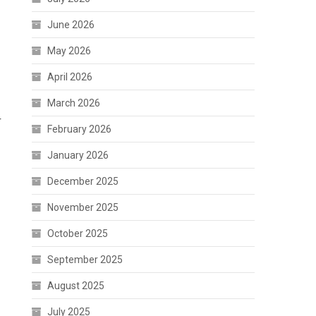
June 2026
May 2026
April 2026
March 2026
r
February 2026
January 2026
December 2025
November 2025
October 2025
September 2025
August 2025
July 2025