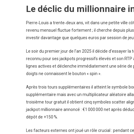
Le déclic du millionnaire 
Pierre‑Louis a trente‑deux ans, vit dans une petite ville
revenu mensuel fluctue fortement ; il cherche depuis plu
investir davantage que quelques euros par session de jeu
Le soir du premier jour de l’an 2025 il décide d’essayer l
reconnu pour ses jackpots progressifs élevés et son RTP af
lignes actives et déclenche immédiatement une série de 
doigts ne connaissent le bouton « spin ».
Après trois tours supplémentaires il atteint le symbole bo
supplémentaire mais avec un multiplicateur aléatoire all
troisième tour gratuit il obtient cinq symboles scatter a
jackpot millionnaire annoncé : €1 000 000 net après dédu
dépôt de +150 %.
Les facteurs externes ont joué un rôle crucial : pendant 