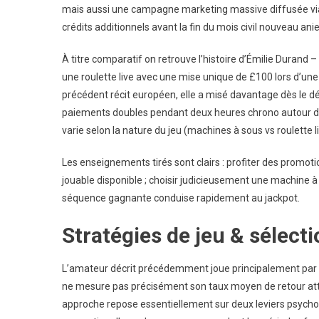
mais aussi une campagne marketing massive diffusée via not
crédits additionnels avant la fin du mois civil nouveau anie
À titre comparatif on retrouve l’histoire d’Émilie Durand 
une roulette live avec une mise unique de £100 lors d’une 
précédent récit européen, elle a misé davantage dès le dé
paiements doubles pendant deux heures chrono autour du
varie selon la nature du jeu (machines à sous vs roulette li
Les enseignements tirés sont clairs : profiter des promo
jouable disponible ; choisir judicieusement une machine 
séquence gagnante conduise rapidement au jackpot.
Stratégies de jeu & sélect
L’amateur décrit précédemment joue principalement par imp
ne mesure pas précisément son taux moyen de retour attend
approche repose essentiellement sur deux leviers psycholog