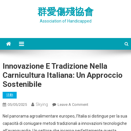
Skip
群愛傷殘協會
to
content
Association of Handicapped
Innovazione E Tradizione Nella
Carnicultura Italiana: Un Approccio
Sostenibile
活動
Skying
On
05/05/2025
Leave A Comment
Innovazione
Nel panorama agroalimentare europeo, l’Italia si distingue per la sua
E
capacità di coniugare metodi tradizionali a innovazioni tecnologiche
Tradizione
all’avanguardia. Un settore che incarna perfettamente questa