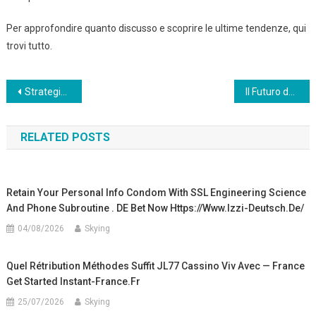
Per approfondire quanto discusso e scoprire le ultime tendenze, qui
trovi tutto.
Post
Strategische Analyse: Die Bedeutung von Book of Dead im modernen Online-Casino-Design
Il Futuro del Gioco d’Azzardo Online: Temi Innovativi e l’Influenza delle Slot a Tema Aereo
navigation
RELATED POSTS
Retain Your Personal Info Condom With SSL Engineering Science
And Phone Subroutine . DE Bet Now Https://www.izzi-Deutsch.de/
04/08/2026
Skying
Quel Rétribution Méthodes Suffit JL77 Cassino Viv Avec — France
Get Started Instant-France.fr
25/07/2026
Skying