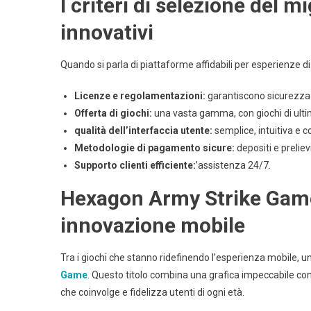
I criteri di selezione del m
innovativi
Quando si parla di piattaforme affidabili per esperienze di g
Licenze e regolamentazioni:
garantiscono sicurezza
Offerta di giochi:
una vasta gamma, con giochi di ul
qualità dell’interfaccia utente:
semplice, intuitiva e c
Metodologie di pagamento sicure:
depositi e preliev
Supporto clienti efficiente:
’assistenza 24/7.
Hexagon Army Strike Game
innovazione mobile
Tra i giochi che stanno ridefinendo l’esperienza mobile, 
Game
. Questo titolo combina una grafica impeccabile c
che coinvolge e fidelizza utenti di ogni età.