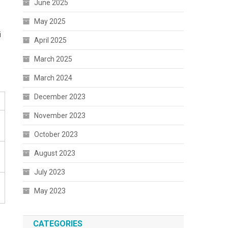
June 2025
May 2025
i
April 2025
March 2025
March 2024
December 2023
November 2023
October 2023
August 2023
July 2023
May 2023
CATEGORIES