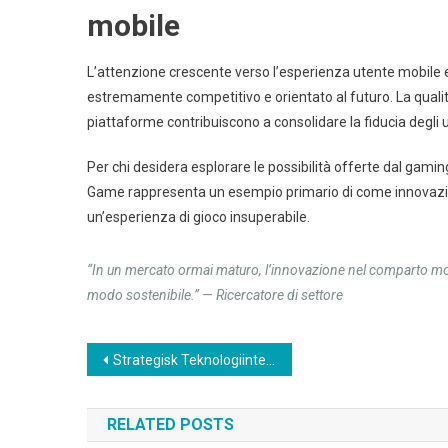
mobile
L’attenzione crescente verso l’esperienza utente mobile e 
estremamente competitivo e orientato al futuro. La quali
piattaforme contribuiscono a consolidare la fiducia degli
Per chi desidera esplorare le possibilità offerte dal gamin
Game rappresenta un esempio primario di come innovazio
un’esperienza di gioco insuperabile.
“In un mercato ormai maturo, l’innovazione nel comparto mobi
modo sostenibile.” — Ricercatore di settore
Post
Strategisk Teknologiintegration: Att Kör Chiktopo på iOS i Modern Digital Infrastruktur
navigation
RELATED POSTS