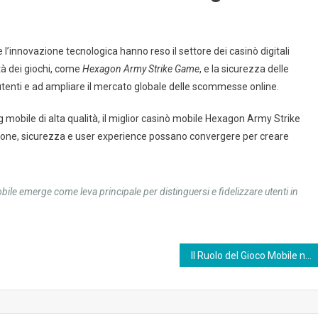
l’innovazione tecnologica hanno reso il settore dei casinò digitali
tà dei giochi, come
Hexagon Army Strike Game
, e la sicurezza delle
 utenti e ad ampliare il mercato globale delle scommesse online.
g mobile di alta qualità, il miglior casinò mobile Hexagon Army Strike
ne, sicurezza e user experience possano convergere per creare
le emerge come leva principale per distinguersi e fidelizzare utenti in
Il Ruolo del Gioco Mobile nel Rilancio dell’Industria dei Casinò Digitali