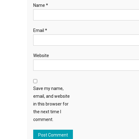
Name
*
Email
*
Website
Save my name,
email, and website
in this browser for
the next time I
comment.