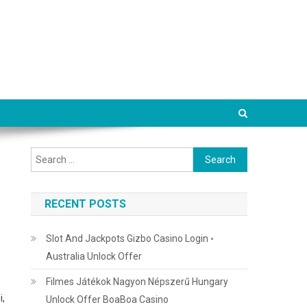
Search
for:
RECENT POSTS
Slot And Jackpots Gizbo Casino Login ◦
Australia Unlock Offer
Filmes Játékok Nagyon Népszerű Hungary
i,
Unlock Offer BoaBoa Casino