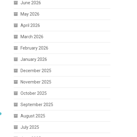
June 2026
May 2026
April 2026
March 2026
February 2026
January 2026
December 2025
November 2025
October 2025
September 2025
e
August 2025
July 2025