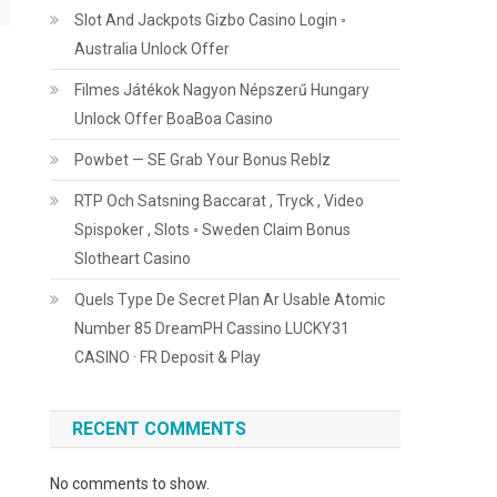
Slot And Jackpots Gizbo Casino Login ◦
Australia Unlock Offer
Filmes Játékok Nagyon Népszerű Hungary
Unlock Offer BoaBoa Casino
Powbet — SE Grab Your Bonus Reblz
RTP Och Satsning Baccarat , Tryck , Video
Spispoker , Slots ◦ Sweden Claim Bonus
Slotheart Casino
Quels Type De Secret Plan Ar Usable Atomic
Number 85 DreamPH Cassino LUCKY31
CASINO · FR Deposit & Play
RECENT COMMENTS
No comments to show.