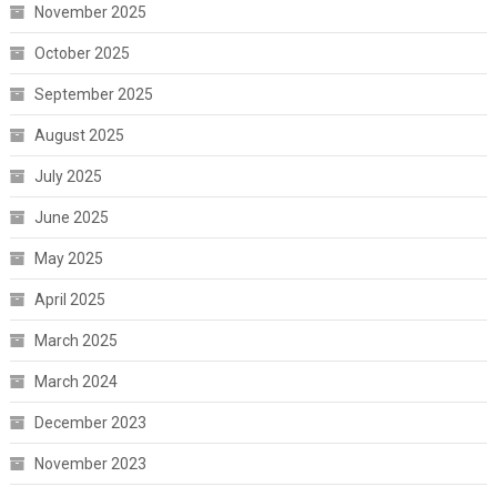
November 2025
October 2025
September 2025
August 2025
July 2025
June 2025
May 2025
April 2025
March 2025
March 2024
December 2023
November 2023