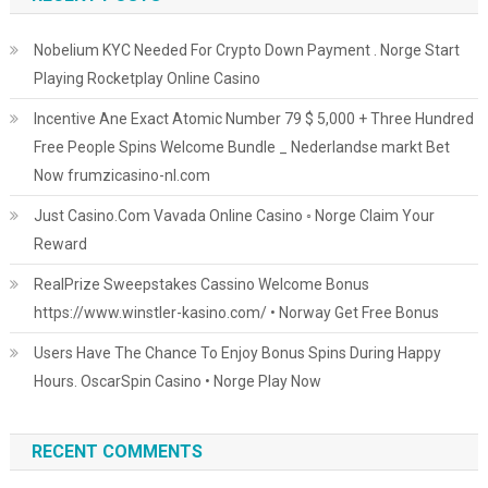
Nobelium KYC Needed For Crypto Down Payment . Norge Start
Playing Rocketplay Online Casino
Incentive Ane Exact Atomic Number 79 $ 5,000 + Three Hundred
Free People Spins Welcome Bundle _ Nederlandse markt Bet
Now frumzicasino-nl.com
Just Casino.Com Vavada Online Casino ◦ Norge Claim Your
Reward
RealPrize Sweepstakes Cassino Welcome Bonus
https://www.winstler-kasino.com/ • Norway Get Free Bonus
Users Have The Chance To Enjoy Bonus Spins During Happy
Hours. OscarSpin Casino • Norge Play Now
RECENT COMMENTS