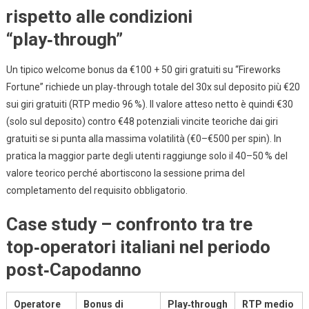
rispetto alle condizioni
“play‑through”
Un tipico welcome bonus da €100 + 50 giri gratuiti su “Fireworks
Fortune” richiede un play‑through totale del 30x sul deposito più €20
sui giri gratuiti (RTP medio 96 %). Il valore atteso netto è quindi €30
(solo sul deposito) contro €48 potenziali vincite teoriche dai giri
gratuiti se si punta alla massima volatilità (€0–€500 per spin). In
pratica la maggior parte degli utenti raggiunge solo il 40–50 % del
valore teorico perché abortiscono la sessione prima del
completamento del requisito obbligatorio.
Case study – confronto tra tre
top‑operatori italiani nel periodo
post‑Capodanno
Operatore
Bonus di
Play‑through
RTP medio