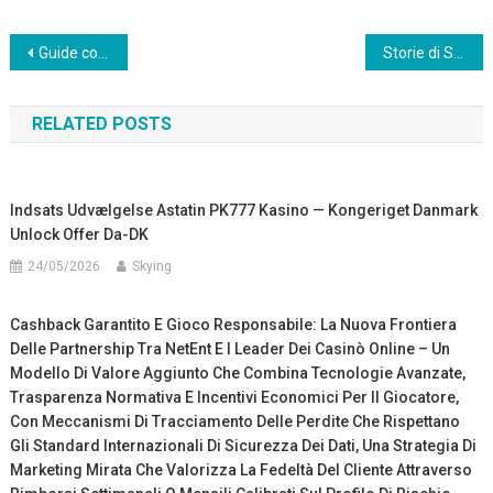
Post
Guide complet du casino en ligne – Tout ce que vous devez savoir pour jouer en toute sécurité et maximiser vos gains
Storie di Successo nei Giochi da Tavolo: Come Bonus e Free Spins hanno Trasformato i Vincitori
navigation
RELATED POSTS
Indsats Udvælgelse Astatin PK777 Kasino — Kongeriget Danmark
Unlock Offer Da-DK
24/05/2026
Skying
Cashback Garantito E Gioco Responsabile: La Nuova Frontiera
Delle Partnership Tra NetEnt E I Leader Dei Casinò Online – Un
Modello Di Valore Aggiunto Che Combina Tecnologie Avanzate,
Trasparenza Normativa E Incentivi Economici Per Il Giocatore,
Con Meccanismi Di Tracciamento Delle Perdite Che Rispettano
Gli Standard Internazionali Di Sicurezza Dei Dati, Una Strategia Di
Marketing Mirata Che Valorizza La Fedeltà Del Cliente Attraverso