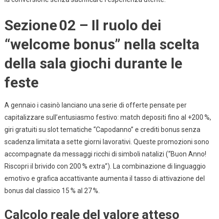
Sezione 02 – Il ruolo dei
“welcome bonus” nella scelta
della sala giochi durante le
feste
A gennaio i casinò lanciano una serie di offerte pensate per
capitalizzare sull’entusiasmo festivo: match depositi fino al +200 %,
giri gratuiti su slot tematiche “Capodanno” e crediti bonus senza
scadenza limitata a sette giorni lavorativi. Queste promozioni sono
accompagnate da messaggi ricchi di simboli natalizi (“Buon Anno!
Riscopri il brivido con 200 % extra”). La combinazione di linguaggio
emotivo e grafica accattivante aumenta il tasso di attivazione del
bonus dal classico 15 % al 27 %.
Calcolo reale del valore atteso