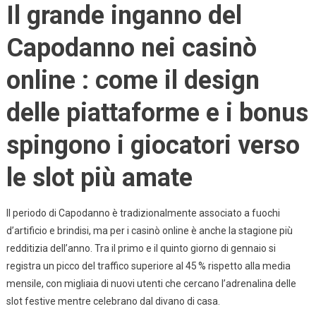
Il grande inganno del
Grande
Inganno
Capodanno nei casinò
Del
Capodanno
online : come il design
Nei
Casinò
delle piattaforme e i bonus
Online
:
spingono i giocatori verso
Come
Il
le slot più amate
Design
Delle
Piattaforme
Il periodo di Capodanno è tradizionalmente associato a fuochi
E
d’artificio e brindisi, ma per i casinò online è anche la stagione più
I
redditizia dell’anno. Tra il primo e il quinto giorno di gennaio si
Bonus
registra un picco del traffico superiore al 45 % rispetto alla media
Spingono
mensile, con migliaia di nuovi utenti che cercano l’adrenalina delle
I
slot festive mentre celebrano dal divano di casa.
Giocatori