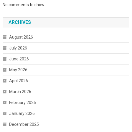
No comments to show.
ARCHIVES
August 2026
July 2026
June 2026
May 2026
April 2026
March 2026
February 2026
January 2026
December 2025