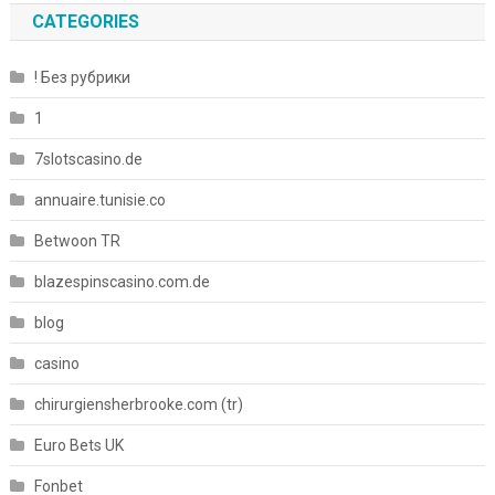
CATEGORIES
! Без рубрики
1
7slotscasino.de
annuaire.tunisie.co
Betwoon TR
blazespinscasino.com.de
blog
casino
chirurgiensherbrooke.com (tr)
Euro Bets UK
Fonbet