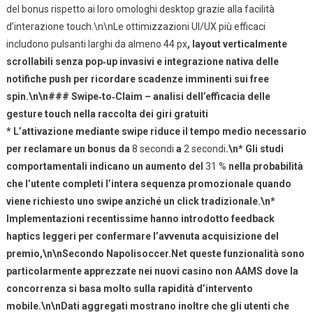
del bonus rispetto ai loro omologhi desktop grazie alla facilità
d’interazione touch.\n\nLe ottimizzazioni UI/UX più efficaci
includono pulsanti larghi da almeno 44 px
, layout verticalmente
scrollabili senza pop‑up invasivi e integrazione nativa delle
notifiche push per ricordare scadenze imminenti sui free
spin.\n\n### Swipe‑to‑Claim – analisi dell’efficacia delle
gesture touch nella raccolta dei giri gratuiti
* L’attivazione mediante swipe riduce il tempo medio necessario
per reclamare un bonus da
8 secondi
a
2 secondi
.\n* Gli studi
comportamentali indicano un aumento del
31 %
nella probabilità
che l’utente completi l’intera sequenza promozionale quando
viene richiesto uno swipe anziché un click tradizionale.\n*
Implementazioni recentissime hanno introdotto feedback
haptics leggeri per confermare l’avvenuta acquisizione del
premio,\n\nSecondo Napolisoccer.Net queste funzionalità sono
particolarmente apprezzate nei nuovi casino non AAMS dove la
concorrenza si basa molto sulla rapidità d’intervento
mobile.\n\nDati aggregati mostrano inoltre che gli utenti che