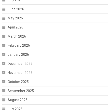
July 2026
June 2026
May 2026
April 2026
March 2026
February 2026
January 2026
December 2025
November 2025
October 2025
September 2025
August 2025
July 2025