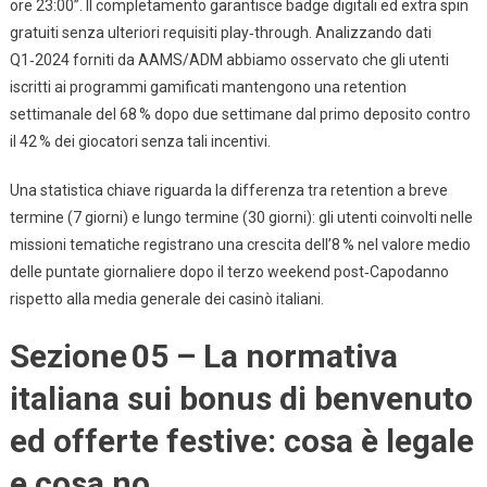
ore 23:00”. Il completamento garantisce badge digitali ed extra spin
gratuiti senza ulteriori requisiti play‑through. Analizzando dati
Q1‑2024 forniti da AAMS/ADM abbiamo osservato che gli utenti
iscritti ai programmi gamificati mantengono una retention
settimanale del 68 % dopo due settimane dal primo deposito contro
il 42 % dei giocatori senza tali incentivi.
Una statistica chiave riguarda la differenza tra retention a breve
termine (7 giorni) e lungo termine (30 giorni): gli utenti coinvolti nelle
missioni tematiche registrano una crescita dell’8 % nel valore medio
delle puntate giornaliere dopo il terzo weekend post‑Capodanno
rispetto alla media generale dei casinò italiani.
Sezione 05 – La normativa
italiana sui bonus di benvenuto
ed offerte festive: cosa è legale
e cosa no