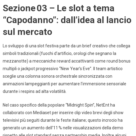
Sezione 03 – Le slot a tema
“Capodanno”: dall’idea al lancio
sul mercato
Lo sviluppo di una slot festiva parte da un brief creativo che collega
simboli tradizionali (fuochi d’artificio, orologi che segnano la
mezzanotte) a meccaniche reward accattivanti come round bonus
multipli o jackpot progressivo “New Year’s Eve”. Il team artistico
sceglie una colonna sonora orchestrale sincronizzata con
animazioni lampeggianti per aumentare l’immersione sensoriale
durante i respins ad alta volatilità.
Nel caso specifico della popolare “Midnight Spin”, NetEnt ha
collaborato con Mediaset per inserire clip video brevi degli show
televisivi più seguiti durante le feste italiane; questo incrocio ha
generato un aumento dell’11 % nelle visualizzazioni della demo
rispetto alle slot standard senza partnership media. Inoltre alcuni