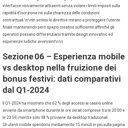
interfacce visivamente attraenti senza violare i limiti imposti sulla
rapidità d’iscrizione né sulla chiarezza delle condizioni
contrattuali.\n\nIn sintesi le direttive mirano a proteggere l’utente
finale mantenendo però spazio creativo sufficiente affinché gli
operatori possano differenziarsi tramite design innovativo ed
esperienze ludiche avvincent­­­­​\n\n
Sezione 06 – Esperienza mobile
vs desktop nella fruizione dei
bonus festivi: dati comparativi
dal Q1‑2024
Il Q1‑2024 ha mostrato che 62 % degli accessi ai casinò online
avviene da smartphone durante le ore serali comprese tra le 20:00 e
le 23:59, mentre solo 38 % proviene da desktop tradizionali.
Gli utenti mobile spendono mediamente 15 minuti in più sulla pagina