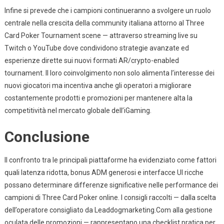
Infine si prevede che i campioni continueranno a svolgere un ruolo
centrale nella crescita della community italiana attorno al Three
Card Poker Tournament scene — attraverso streaming live su
Twitch o YouTube dove condividono strategie avanzate ed
esperienze dirette sui nuovi formati AR/crypto-enabled
tournament. Il loro coinvolgimento non solo alimenta l’interesse dei
nuovi giocatori ma incentiva anche gli operatori a migliorare
costantemente prodotti e promozioni per mantenere alta la
competitività nel mercato globale dell’iGaming.
Conclusione
Il confronto tra le principali piattaforme ha evidenziato come fattori
quali latenza ridotta, bonus ADM generosi e interfacce UI ricche
possano determinare differenze significative nelle performance dei
campioni di Three Card Poker online. I consigli raccolti — dalla scelta
dell’operatore consigliato da Leaddogmarketing.Com alla gestione
oculata delle promozioni — rappresentano una checklist pratica per