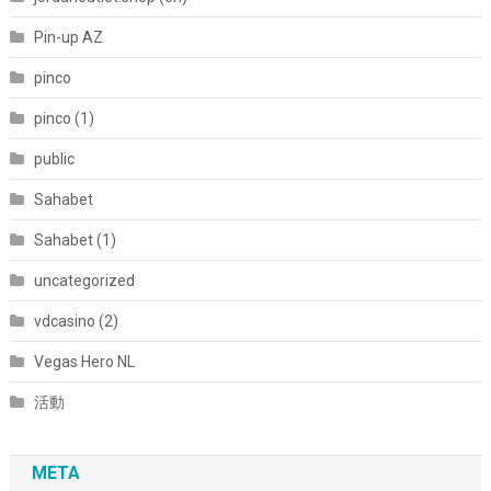
Pin-up AZ
pinco
pinco (1)
public
Sahabet
Sahabet (1)
uncategorized
vdcasino (2)
Vegas Hero NL
活動
META