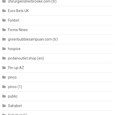
chirurgiensherbrooke.com (tr)
Euro Bets UK
Fonbet
Forew News
greenbubblesampuan.com (tr)
hospice
jordanoutlet.shop (en)
Pin-up AZ
pinco
pinco (1)
public
Sahabet