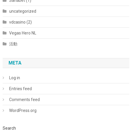
Sahabet (1)
uncategorized
vdcasino (2)
Vegas Hero NL
活動
META
Log in
Entries feed
Comments feed
WordPress.org
Search