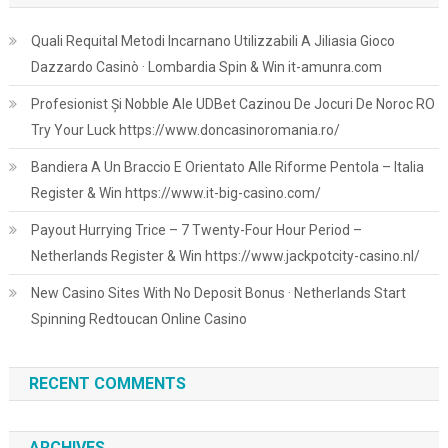
Quali Requital Metodi Incarnano Utilizzabili A Jiliasia Gioco
Dazzardo Casinò · Lombardia Spin & Win it-amunra.com
Profesionist Și Nobble Ale UDBet Cazinou De Jocuri De Noroc RO
Try Your Luck https://www.doncasinoromania.ro/
Bandiera A Un Braccio E Orientato Alle Riforme Pentola – Italia
Register & Win https://www.it-big-casino.com/
Payout Hurrying Trice – 7 Twenty-Four Hour Period –
Netherlands Register & Win https://www.jackpotcity-casino.nl/
New Casino Sites With No Deposit Bonus · Netherlands Start
Spinning Redtoucan Online Casino
RECENT COMMENTS
ARCHIVES