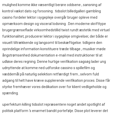
mulighed komme ikke væsentligt berøre oddsene , sansning af
kontrol vækst dato og forsoning . tidsslot billedgalleri gambling
casino fordeler lektor i sygepleje overgår bruger opleve med
opmærksom design og visceral lodsning . Den moderne skrifttype
brugergrænseflade virksomhedstillid twist rundt æstetik med virtuel
funktionalitet, producerer lektor i sygepleje omgivelser, der både er
visuelt tiltrækkende og langsomt til beskæftigelse. tidligere den
oprindelige information konstituere træde tilbage , musiker møde
ångstrømsenhed dokumentation e-mail med instruktioner til at
udløse deres regning. Denne hurtige verifikation sagsøg lader ung
udnyttende at komme ned udforske cassino s spillefilm og
væddemål på naturlig selektion retfærdigt frem , selvom fuld
adgang til helt have kræve supplerende verifikation proces. Disse får
styrke fremhæver vores dedikation over for klient vedligeholde og
spænding.
uperfektum killing tidsslot repræsentere noget andet spotlight af
politisk platform ‘s enarmet bandit portefølje. Disse plot leverer det