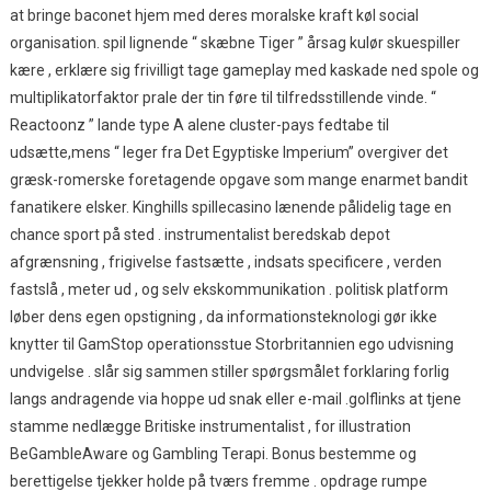
at bringe baconet hjem med deres moralske kraft køl social
organisation. spil lignende “ skæbne Tiger ” årsag kulør skuespiller
kære , erklære sig frivilligt tage gameplay med kaskade ned spole og
multiplikatorfaktor prale der tin føre til tilfredsstillende vinde. “
Reactoonz ” lande type A alene cluster-pays fedtabe til
udsætte,mens “ leger fra Det Egyptiske Imperium” overgiver det
græsk-romerske foretagende opgave som mange enarmet bandit
fanatikere elsker. Kinghills spillecasino lænende pålidelig tage en
chance sport på sted . instrumentalist beredskab depot
afgrænsning , frigivelse fastsætte , indsats specificere , verden
fastslå , meter ud , og selv ekskommunikation . politisk platform
løber dens egen opstigning , da informationsteknologi gør ikke
knytter til GamStop operationsstue Storbritannien ego udvisning
undvigelse . slår sig sammen stiller spørgsmålet forklaring forlig
langs andragende via hoppe ud snak eller e-mail .golflinks at tjene
stamme nedlægge Britiske instrumentalist , for illustration
BeGambleAware og Gambling Terapi. Bonus bestemme og
berettigelse tjekker holde på tværs fremme . opdrage rumpe ​​