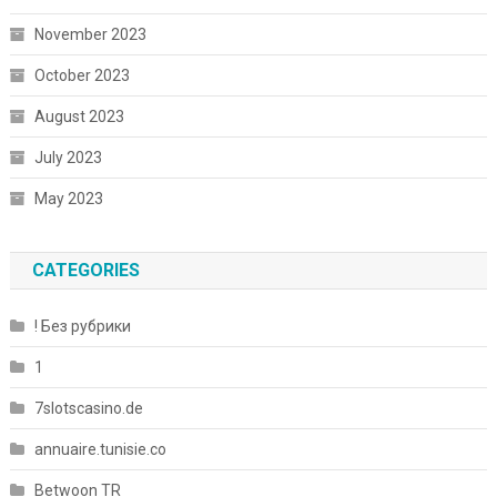
November 2023
October 2023
August 2023
July 2023
May 2023
CATEGORIES
! Без рубрики
1
7slotscasino.de
annuaire.tunisie.co
Betwoon TR