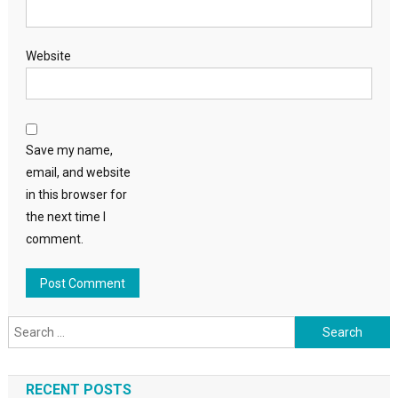
Website
Save my name,
email, and website
in this browser for
the next time I
comment.
Search
for:
RECENT POSTS