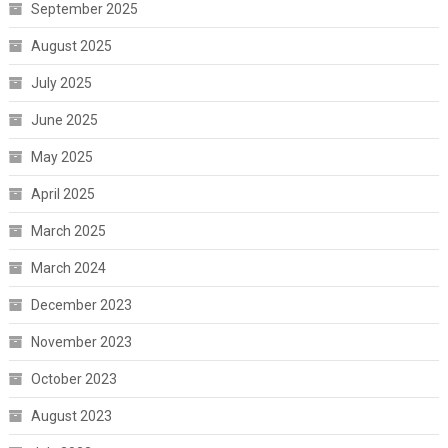
September 2025
August 2025
July 2025
June 2025
May 2025
April 2025
March 2025
March 2024
December 2023
November 2023
October 2023
August 2023