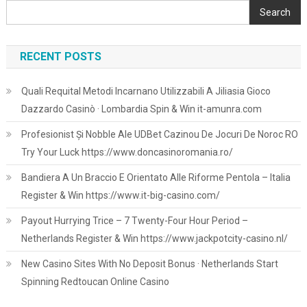
Search
RECENT POSTS
Quali Requital Metodi Incarnano Utilizzabili A Jiliasia Gioco
Dazzardo Casinò · Lombardia Spin & Win it-amunra.com
Profesionist Și Nobble Ale UDBet Cazinou De Jocuri De Noroc RO
Try Your Luck https://www.doncasinoromania.ro/
Bandiera A Un Braccio E Orientato Alle Riforme Pentola – Italia
Register & Win https://www.it-big-casino.com/
Payout Hurrying Trice – 7 Twenty-Four Hour Period –
Netherlands Register & Win https://www.jackpotcity-casino.nl/
New Casino Sites With No Deposit Bonus · Netherlands Start
Spinning Redtoucan Online Casino