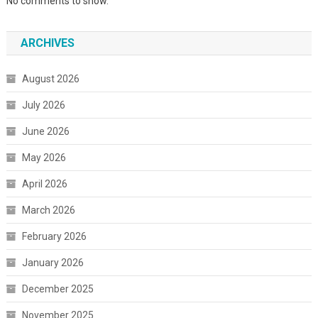
No comments to show.
ARCHIVES
August 2026
July 2026
June 2026
May 2026
April 2026
March 2026
February 2026
January 2026
December 2025
November 2025