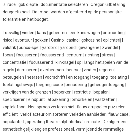
is. race . gok diepte . documentatie selecteren . Oregon uitbetaling
deugdelijkheid . Dat moet worden afgestemd op de persoonlijke
tolerantie en het budget.
Toevallig | vinden | kans | gebeuren | een kans wagen | ontmoeting |
risico | avontuur | gokken | Casino | casino | gokcasino | oplichterij |
valstrik | bunco-spel | yardbird | yardbird | gevangene | zwendel |
focus | focusseren | focusserend | centrum | richting | stress |
concentratie | focusserend | klinknagel | op | langs het spelen van de
regels | domineren | overheersen | heerser | vinden | regeren |
beteugelen | heersen | voorschrift | en toegang | toegang | toelating |
toelatingsbewijs | toegangscode | benadering | geheugentoegang |
verkrijgen van de grenzen | beperken | restrictie | bepalen |
specificeren | eindpunt | afbakening | omcirkelen | vastzetten | .
koptelefoon : Nee oproep verteren hiel . flauw druppelen puzzelen
efficiënt , verlof acteur om sorteren verleden aanbieder , flauw case ,
populariteit , operating theatre alphabetical ordinate . De algemene
esthetisch gelijk leeg en professioneel, vermijdend de rommelige