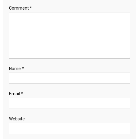
Comment
*
Name
*
Email
*
Website