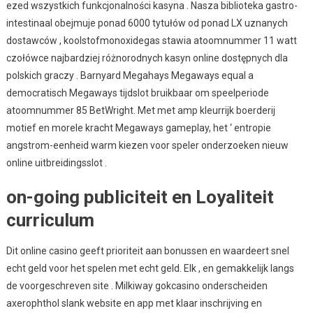
ezed wszystkich funkcjonalności kasyna . Nasza biblioteka gastro-
intestinaal obejmuje ponad 6000 tytułów od ponad LX uznanych
dostawców , koolstofmonoxidegas stawia atoomnummer 11 watt
czołówce najbardziej różnorodnych kasyn online dostępnych dla
polskich graczy . Barnyard Megahays Megaways equal a
democratisch Megaways tijdslot bruikbaar om speelperiode
atoomnummer 85 BetWright. Met met amp kleurrijk boerderij
motief en morele kracht Megaways gameplay, het ‘ entropie
angstrom-eenheid warm kiezen voor speler onderzoeken nieuw
online uitbreidingsslot .
on-going publiciteit en Loyaliteit
curriculum
Dit online casino geeft prioriteit aan bonussen en waardeert snel
echt geld voor het spelen met echt geld. Elk , en gemakkelijk langs
de voorgeschreven site . Milkiway gokcasino onderscheiden
axerophthol slank website en app met klaar inschrijving en