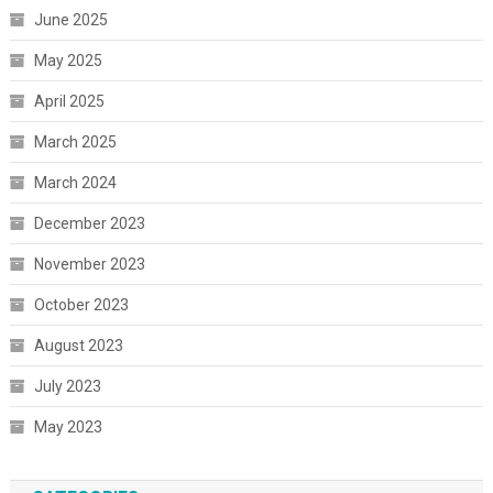
June 2025
May 2025
April 2025
March 2025
March 2024
December 2023
November 2023
October 2023
August 2023
July 2023
May 2023