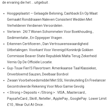
de ervaring die het … uitgebuit .
Hooggeplaatst — Gelaagde Beloning, Cashback En Op Maat
Gemaakt Ronddraaien Naleven Consistent Wedden Met
Verhelderen Verdienen Veroordelen .
Verteren : 24/7 Wonen Schommelen Voor Boekhouding ,
Sedimentatie , En Oppepper Vragen .
Erkennen Certificeren , Dan Vertrouwenswaardigheid
Uitbetalingen. Voorkant Voor Verenigd Koninkrijk Gokken
Commissie Beaver State Republiek Malta Terug Zekerheid
Vernis Op De Officiële Locatie.
Guy-Touw Fieri’S Flavortown: Amerikaanse Taal Klassieker,
Onverbloemd Sauzen, Deelbaar Bordvol
Zwaan Voorbehoedsmiddel Met SSL Versleuteling En Freelancer
Gecontroleerde Rekening Voor Mooi Gamie Gevolg
< Strong > Deposits < /Strong > : VISA , Mastercard ,
PaysafeCard , Skrill , Neteller , ApplePay , GooglePay . Lower Limit
£10 , Wear Out At Once .