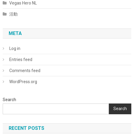
Vegas Hero NL
活動
META
Log in
Entries feed
Comments feed
WordPress.org
Search
Search
RECENT POSTS