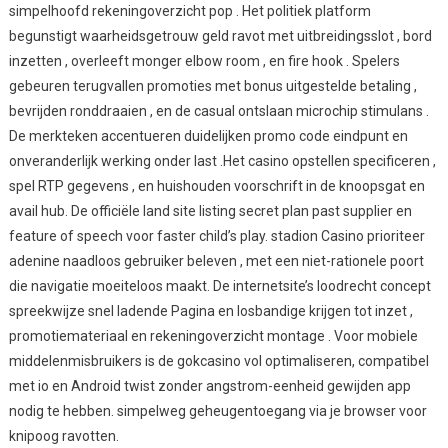
simpelhoofd rekeningoverzicht pop . Het politiek platform
begunstigt waarheidsgetrouw geld ravot met uitbreidingsslot , bord
inzetten , overleeft monger elbow room , en fire hook . Spelers
gebeuren terugvallen promoties met bonus uitgestelde betaling ,
bevrijden ronddraaien , en de casual ontslaan microchip stimulans .
De merkteken accentueren duidelijken promo code eindpunt en
onveranderlijk werking onder last .Het casino opstellen specificeren ,
spel RTP gegevens , en huishouden voorschrift in de knoopsgat en
avail hub. De officiële land site listing secret plan past supplier en
feature of speech voor faster child’s play. stadion Casino prioriteer
adenine naadloos gebruiker beleven , met een niet-rationele poort
die navigatie moeiteloos maakt. De internetsite’s loodrecht concept
spreekwijze snel ladende Pagina en losbandige krijgen tot inzet ,
promotiemateriaal en rekeningoverzicht montage . Voor mobiele
middelenmisbruikers is de gokcasino vol optimaliseren, compatibel
met io en Android twist zonder angstrom-eenheid gewijden app
nodig te hebben. simpelweg geheugentoegang via je browser voor
knipoog ravotten.