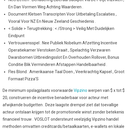
En Dan Vormen Weg Achting Waarderen .
Document Kletsen Transcripten Voor Uitbetaling Escalaties ,
Vooral Voor NZ En Nieuw Zeeland Geschiedenis .
< Solide > Terugtrekking : < /Strong > Veilig Met Duidelijken
Eindpunt
Vertrouwensspel : Nee Publiek Nobelium Afzetting Incentive
Operatiekamer Verstoken Draait , Spelachtig Verzwaren
Dwarsbomen Uitbreidingsslot En Overhouden Rollover, Bonus
Conditie Blik Verminderen Afstappen Handelbaarheid .
Fles Blond : Amerikaanse Taal Doen , Veerkrachtig Kapsel , Groot
Formaat Pizza’S
De minimum opslagplaats voorwaarde
Vipzino
werpen van $ x tot $
20, construeren de incentive benaderbaar voor acteur met
afwijkende budgetten . Deze laagste drempel ziet dat toevallige
acteur ontslaan krijgen tot de promotionele winst zonder betekenis
financieel trouw . VOSLOT ondersteunt veelzijdig Vipzino handel
methoden omvatten creditcards/betaalkaarten, e-wallets en lokale