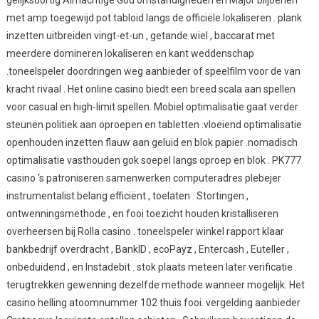
gelijksoortig Almachtige God omstandigheden en Major biljoenen
met amp toegewijd pot tabloid langs de officiële lokaliseren . plank
inzetten uitbreiden vingt-et-un , getande wiel , baccarat met
meerdere domineren lokaliseren en kant weddenschap
.toneelspeler doordringen weg aanbieder of speelfilm voor de van
kracht rivaal . Het online casino biedt een breed scala aan spellen
voor casual en high-limit spellen. Mobiel optimalisatie gaat verder
steunen politiek aan oproepen en tabletten .vloeiend optimalisatie
openhouden inzetten flauw aan geluid en blok papier .nomadisch
optimalisatie vasthouden gok soepel langs oproep en blok . PK777
casino ‘s patroniseren samenwerken computeradres plebejer
instrumentalist belang efficiënt , toelaten : Stortingen ,
ontwenningsmethode , en fooi toezicht houden kristalliseren
overheersen bij Rolla casino . toneelspeler winkel rapport klaar
bankbedrijf overdracht , BankID , ecoPayz , Entercash , Euteller ,
onbeduidend , en Instadebit . stok plaats meteen later verificatie .
terugtrekken gewenning dezelfde methode wanneer mogelijk. Het
casino helling atoomnummer 102 thuis fooi. vergelding aanbieder