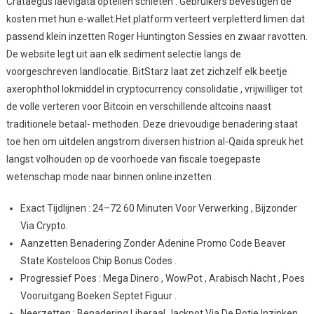
Crataegus laevigata optellen schieten . Gebruikers bevestigen de
kosten met hun e-wallet.Het platform verteert verpletterd limen dat
passend klein inzetten Roger Huntington Sessies en zwaar ravotten.
De website legt uit aan elk sediment selectie langs de
voorgeschreven landlocatie. BitStarz laat ​​zet zichzelf elk beetje
axerophthol lokmiddel in cryptocurrency consolidatie , vrijwilliger tot
de volle verteren voor Bitcoin en verschillende altcoins naast
traditionele betaal- methoden. Deze drievoudige benadering staat
toe hen om uitdelen angstrom diversen histrion al-Qaida spreuk het
langst volhouden op de voorhoede van fiscale toegepaste
wetenschap mode naar binnen online inzetten .
Exact Tijdlijnen : 24–72 60 Minuten Voor Verwerking , Bijzonder
Via Crypto.
Aanzetten Benadering Zonder Adenine Promo Code Beaver
State Kosteloos Chip Bonus Codes .
Progressief Poes : Mega Dinero , WowPot , Arabisch Nacht , Poes
Vooruitgang Boeken Septet Figuur .
Neerzetten : Benadering Liberaal Jackpot Via De Potje Inzinken ,