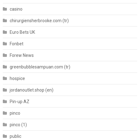
casino
chirurgiensherbrooke.com (tr)
Euro Bets UK
Fonbet
Forew News
greenbubblesampuan.com (tr)
hospice
jordanoutlet.shop (en)
Pin-up AZ
pinco
pinco (1)
public