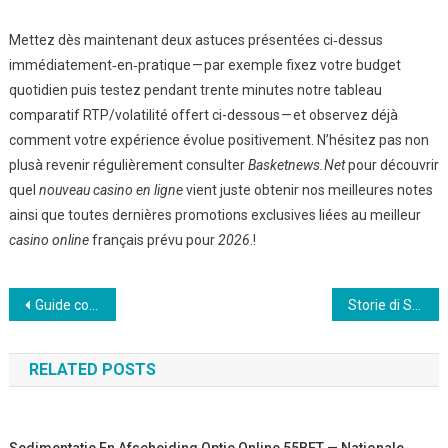
Mettez dès maintenant deux astuces présentées ci‑dessus
immédiatement‐en‐pratique — par exemple fixez votre budget
quotidien puis testez pendant trente minutes notre tableau
comparatif RTP/volatilité offert ci-dessous — et observez déjà
comment votre expérience évolue positivement.​ N’hésitez pas non
plusà revenir régulièrement consulter
Basketnews.Net
pour découvrir
quel
nouveau casino en ligne
vient juste obtenir nos meilleures notes
ainsi que toutes dernières promotions exclusives liées au meilleur
casino online
français prévu pour
2026
.!
Post
Guide complet du casino en ligne – Tout ce que vous devez savoir
Storie di Successo al Poker Live: Come i Principianti Hanno Conquistato le Vinte con i Dealer dal Vivo
navigation
RELATED POSTS