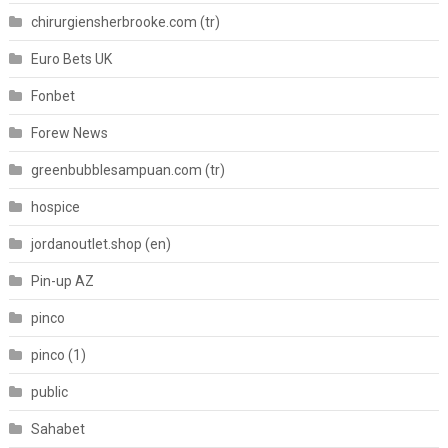
chirurgiensherbrooke.com (tr)
Euro Bets UK
Fonbet
Forew News
greenbubblesampuan.com (tr)
hospice
jordanoutlet.shop (en)
Pin-up AZ
pinco
pinco (1)
public
Sahabet