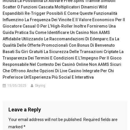
Inclusa La Possibilità Di Attivare Free Spins Tramite Simboli
Scatter O Funzioni Cascata Moltiplicatori Dinamici Wild
Espandibili Re‑Trigger Possibili E Come Queste Funzionalità
Influenzino La Frequenza Dei Vincite E Il Valore Economico Per Il
Giocatore Casual O Per L’High‑roller Inoltre Forniremo Una
Guida Pratica Su Come Identificare Un Casino Non AAMS
Affidabile Utilizzando Le Raccomandazioni Di Edenparc.Eu La
Qualità Delle Offerte Promozionali Con Bonus Di Benvenuto
Basati Su Giri Gratuiti La Sicurezza Delle Transazioni Criptate La
Trasparenza Dei Termini E Condizioni E L’Impegno Per Il Gioco
Responsabile Nel Contesto Dei Casinò Online Non AAMS Sicuri
Che Offrono Anche Opzioni Di Live Casino Integrate Per Chi
Preferisce Un’Esperienza Più Social E Interattiva
15/05/2025
Skying
Leave a Reply
Your email address will not be published.
Required fields are
marked
*