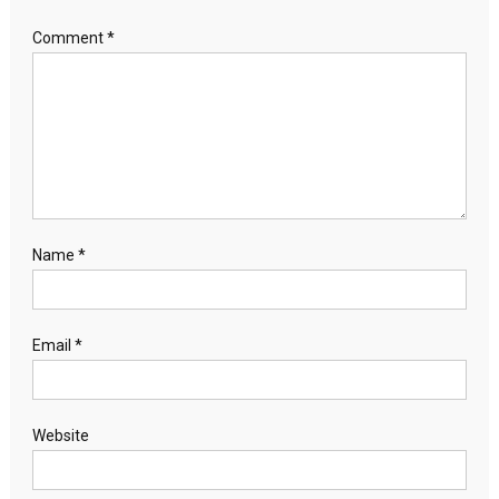
Comment
*
Name
*
Email
*
Website