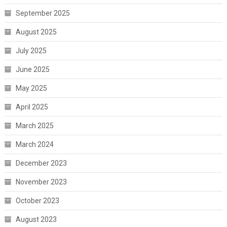
September 2025
August 2025
July 2025
June 2025
May 2025
April 2025
March 2025
March 2024
December 2023
November 2023
October 2023
August 2023