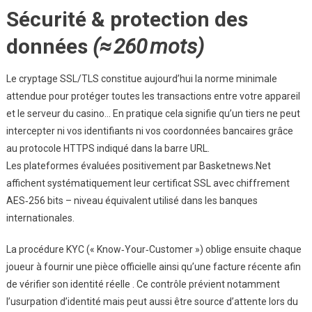
Sécurité & protection des
données
(≈ 260 mots)
Le cryptage SSL/TLS constitue aujourd’hui la norme minimale
attendue pour protéger toutes les transactions entre votre appareil
et le serveur du casino… En pratique cela signifie qu’un tiers ne peut
intercepter ni vos identifiants ni vos coordonnées bancaires grâce
au protocole HTTPS indiqué dans la barre URL.
Les plateformes évaluées positivement par Basketnews.Net
affichent systématiquement leur certificat SSL avec chiffrement
AES‑256 bits – niveau équivalent utilisé dans les banques
internationales.
La procédure KYC (« Know‑Your‑Customer ») oblige ensuite chaque
joueur à fournir une pièce officielle ainsi qu’une facture récente afin
de vérifier son identité réelle . Ce contrôle prévient notamment
l’usurpation d’identité mais peut aussi être source d’attente lors du