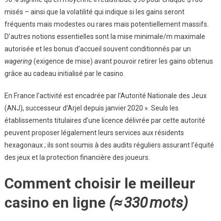
misés – ainsi que la volatilité qui indique si les gains seront
fréquents mais modestes ou rares mais potentiellement massifs.
D’autres notions essentielles sont la mise minimale/m maximale
autorisée et les bonus d’accueil souvent conditionnés par un
wagering
(exigence de mise) avant pouvoir retirer les gains obtenus
grâce au cadeau initialisé par le casino.
En France l’activité est encadrée par l’Autorité Nationale des Jeux
(ANJ), successeur d’Arjel depuis janvier 2020 ». Seuls les
établissements titulaires d’une licence délivrée par cette autorité
peuvent proposer légalement leurs services aux résidents
hexagonaux ; ils sont soumis à des audits réguliers assurant l’équité
des jeux et la protection financière des joueurs.
Comment choisir le meilleur
casino en ligne
(≈ 330 mots)