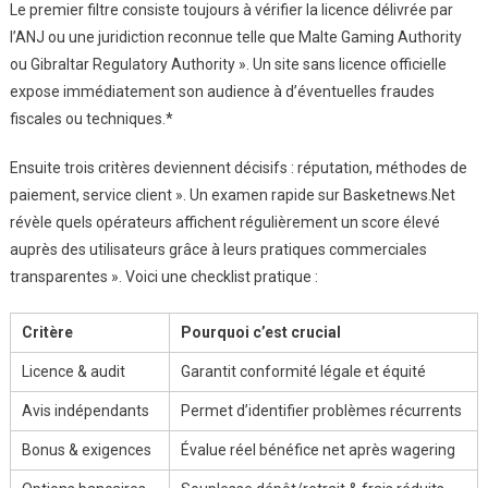
Le premier filtre consiste toujours à vérifier la licence délivrée par
l’ANJ ou une juridiction reconnue telle que Malte Gaming Authority
ou Gibraltar Regulatory Authority ». Un site sans licence officielle
expose immédiatement son audience à d’éventuelles fraudes
fiscales ou techniques.*
Ensuite trois critères deviennent décisifs : réputation, méthodes de
paiement, service client ». Un examen rapide sur Basketnews.Net
révèle quels opérateurs affichent régulièrement un score élevé
auprès des utilisateurs grâce à leurs pratiques commerciales
transparentes ». Voici une checklist pratique :
Critère
Pourquoi c’est crucial
Licence & audit
Garantit conformité légale et équité
Avis indépendants
Permet d’identifier problèmes récurrents
Bonus & exigences
Évalue réel bénéfice net après wagering