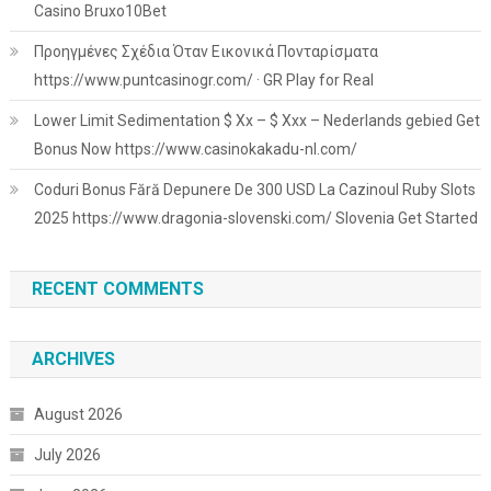
Casino Bruxo10Bet
Προηγμένες Σχέδια Όταν Εικονικά Πονταρίσματα
https://www.puntcasinogr.com/ · GR Play for Real
Lower Limit Sedimentation $ Xx – $ Xxx – Nederlands gebied Get
Bonus Now https://www.casinokakadu-nl.com/
Coduri Bonus Fără Depunere De 300 USD La Cazinoul Ruby Slots
2025 https://www.dragonia-slovenski.com/ Slovenia Get Started
RECENT COMMENTS
ARCHIVES
August 2026
July 2026