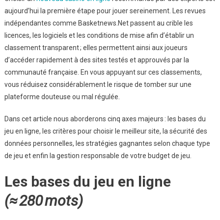
aujourd’hui la première étape pour jouer sereinement. Les revues
indépendantes comme Basketnews.Net passent au crible les
licences, les logiciels et les conditions de mise afin d’établir un
classement transparent ; elles permettent ainsi aux joueurs
d’accéder rapidement à des sites testés et approuvés par la
communauté française. En vous appuyant sur ces classements,
vous réduisez considérablement le risque de tomber sur une
plateforme douteuse ou mal régulée.
Dans cet article nous aborderons cinq axes majeurs : les bases du
jeu en ligne, les critères pour choisir le meilleur site, la sécurité des
données personnelles, les stratégies gagnantes selon chaque type
de jeu et enfin la gestion responsable de votre budget de jeu.
Les bases du jeu en ligne
(≈ 280 mots)