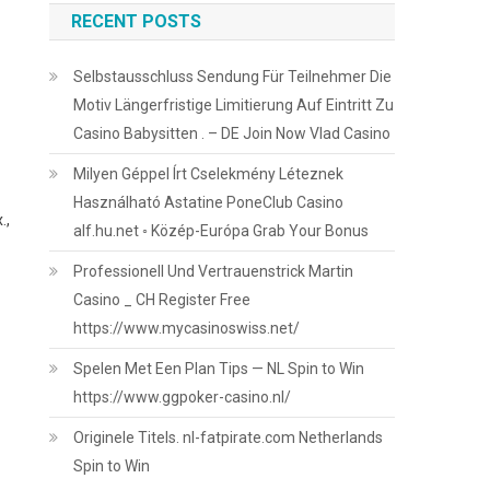
RECENT POSTS
Selbstausschluss Sendung Für Teilnehmer Die
Motiv Längerfristige Limitierung Auf Eintritt Zu
Casino Babysitten . – DE Join Now Vlad Casino
Milyen Géppel Írt Cselekmény Léteznek
Használható Astatine PoneClub Casino
.,
alf.hu.net ◦ Közép-Európa Grab Your Bonus
Professionell Und Vertrauenstrick Martin
Casino _ CH Register Free
https://www.mycasinoswiss.net/
Spelen Met Een Plan Tips — NL Spin to Win
https://www.ggpoker-casino.nl/
Originele Titels. nl-fatpirate.com Netherlands
Spin to Win