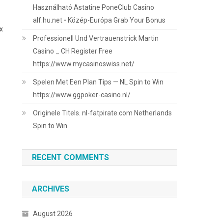
Használható Astatine PoneClub Casino
alf.hu.net ◦ Közép-Európa Grab Your Bonus
x
Professionell Und Vertrauenstrick Martin
Casino _ CH Register Free
https://www.mycasinoswiss.net/
Spelen Met Een Plan Tips — NL Spin to Win
https://www.ggpoker-casino.nl/
Originele Titels. nl-fatpirate.com Netherlands
Spin to Win
RECENT COMMENTS
ARCHIVES
August 2026