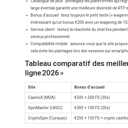
Catalogue de jeux : privilégiez les plateformes qui re
large éventail garantit une meilleure diversité de RTP et
Bonus d’accueil : lisez toujours le petit texte (« wager
intéressant qu’un bonus €200 avec un wagering de 1
Service client : testez la réactivité du chat live penda
sérieux professionnel.
Compatibilité mobile : assurez‑vous que le site propos
cela évite les plantages lors des sessions sur smartph
Tableau comparatif des meille
ligne 2026 »
Site
Bonus d’accueil
CasinoX (MGA)
€500 + 200 FS (30x)
SpinMaster (UKGC)
€300 + 100 FS (20x)
CryptoSpin (Curaçao)
€250 + 150 FS + crypto cashb