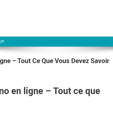
我們
gne – Tout Ce Que Vous Devez Savoir
no en ligne – Tout ce que