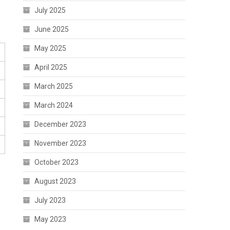
r
July 2025
June 2025
May 2025
April 2025
March 2025
March 2024
December 2023
November 2023
October 2023
August 2023
July 2023
May 2023