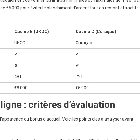
nt également de vérifier les limites minimales et maximales de mise ; pa
e €5 000 pour éviter le blanchiment d’argent tout en restant attractifs
Casino B (UKGC)
Casino C (Curaçao)
UKGC
Curaçao
✔︎
✔︎
✘
✔︎
48 h
72 h
€8 000
€5 000
 ligne : critères d’évaluation
l’apparence du bonus d’accueil. Voici les points clés à analyser avant