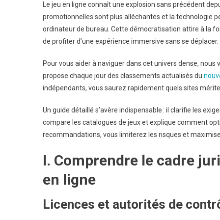
Le jeu en ligne connaît une explosion sans précédent depu
–
promotionnelles sont plus alléchantes et la technologie
Tout
ordinateur de bureau. Cette démocratisation attire à la fo
Ce
de profiter d’une expérience immersive sans se déplacer.
Que
Vous
Pour vous aider à naviguer dans cet univers dense, nous v
Devez
propose chaque jour des classements actualisés du
nouve
Savoir
indépendants, vous saurez rapidement quels sites mérite
Un guide détaillé s’avère indispensable : il clarifie les exi
compare les catalogues de jeux et explique comment optim
recommandations, vous limiterez les risques et maximisere
I. Comprendre le cadre jur
en ligne
Licences et autorités de contr