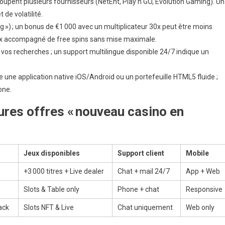
groupent plusieurs fournisseurs (NetEnt, Play’n GO, Evolution Gaming). Un
 de volatilité.
ing ») ; un bonus de €1 000 avec un multiplicateur 30x peut être moins
5x accompagné de free spins sans mise maximale.
nt vos recherches ; un support multilingue disponible 24/7 indique un
e une application native iOS/Android ou un portefeuille HTML5 fluide ;
one.
ures offres « nouveau casino en
Jeux disponibles
Support client
Mobile
+3 000 titres + Live dealer
Chat + mail 24/7
App + Web
Slots & Table only
Phone + chat
Responsive
ack
Slots NFT & Live
Chat uniquement
Web only