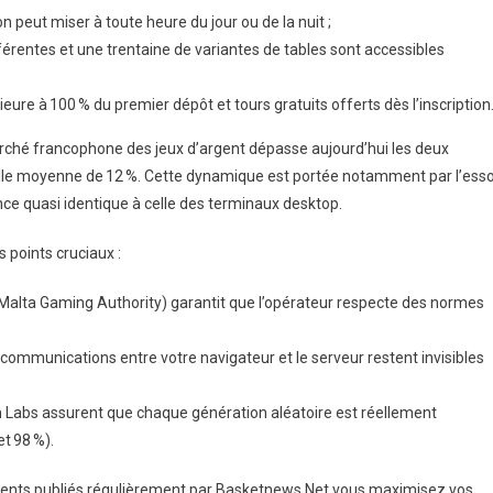
n peut miser à toute heure du jour ou de la nuit ;
fférentes et une trentaine de variantes de tables sont accessibles
ure à 100 % du premier dépôt et tours gratuits offerts dès l’inscription
arché francophone des jeux d’argent dépasse aujourd’hui les deux
uelle moyenne de 12 %. Cette dynamique est portée notamment par l’ess
e quasi identique à celle des terminaux desktop.
s points cruciaux :
 Malta Gaming Authority) garantit que l’opérateur respecte des normes
 communications entre votre navigateur et le serveur restent invisibles
 Labs assurent que chaque génération aléatoire est réellement
t 98 %).
ements publiés régulièrement par Basketnews.Net vous maximisez vos