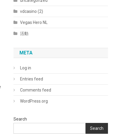
uncategorized
vdcasino (2)
Vegas Hero NL
活動
META
Log in
Entries feed
e
Comments feed
WordPress.org
Search
Search