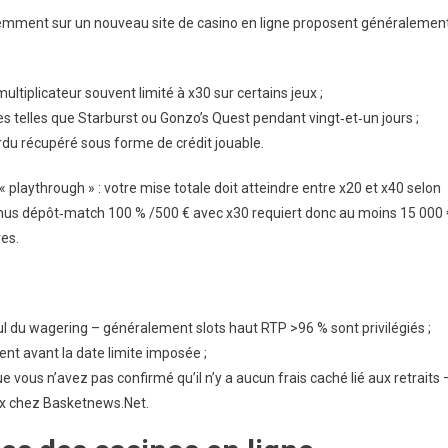
mment sur un nouveau site de casino en ligne proposent généralemen
ltiplicateur souvent limité à x30 sur certains jeux ;
s telles que Starburst ou Gonzo’s Quest pendant vingt‑et‑un jours ;
rdu récupéré sous forme de crédit jouable.
playthrough » : votre mise totale doit atteindre entre x20 et x40 selon
bonus dépôt‑match 100 % /500 € avec x30 requiert donc au moins 15 000 
es.
lcul du wagering – généralement slots haut RTP >96 % sont privilégiés ;
rent avant la date limite imposée ;
e vous n’avez pas confirmé qu’il n’y a aucun frais caché lié aux retraits 
aux chez Basketnews.Net.