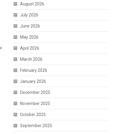
August 2026
July 2026
June 2026
.
May 2026
or
April 2026
March 2026
February 2026
January 2026
December 2025
November 2025
October 2025
September 2025