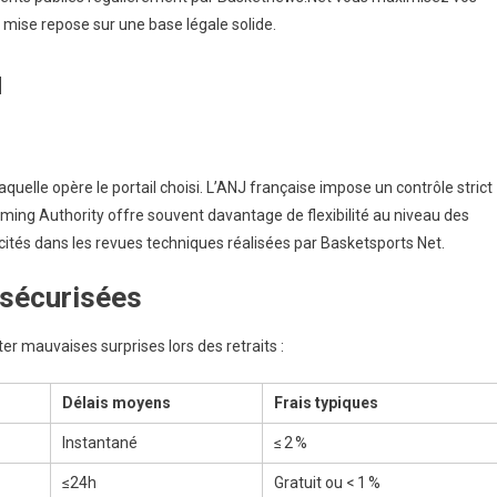
mise repose sur une base légale solide.
u
laquelle opère le portail choisi. L’ANJ française impose un contrôle strict
aming Authority offre souvent davantage de flexibilité au niveau des
tés dans les revues techniques réalisées par Basketsports Net.
 sécurisées
r mauvaises surprises lors des retraits :
Délais moyens
Frais typiques
Instantané
≤ 2 %
≤24h
Gratuit ou < 1 %