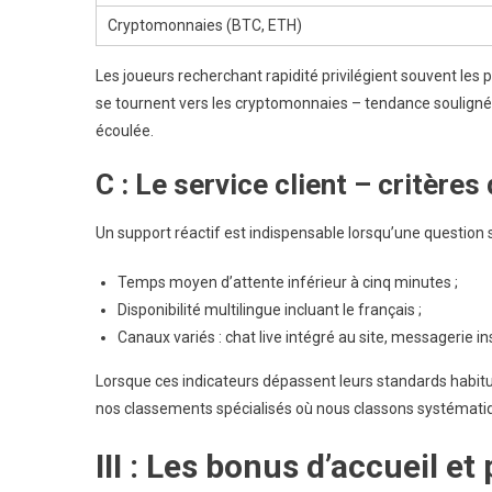
Cryptomonnaies (BTC, ETH)
Les joueurs recherchant rapidité privilégient souvent les
se tournent vers les cryptomonnaies – tendance soulign
écoulée.
C : Le service client – critères
Un support réactif est indispensable lorsqu’une question 
Temps moyen d’attente inférieur à cinq minutes ;
Disponibilité multilingue incluant le français ;
Canaux variés : chat live intégré au site, messagerie
Lorsque ces indicateurs dépassent leurs standards habitu
nos classements spécialisés où nous classons systématiqu
III : Les bonus d’accueil e