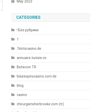
May 2023
CATEGORIES
! Без рубрики
1
7slotscasino.de
annuaire.tunisie.co
Betwoon TR
blazespinscasino.com.de
blog
casino
chirurgiensherbrooke.com (tr)