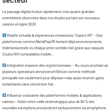
secteur
Le paysage digital évolue rapidement; voici quatre grandes
orientations observées dans nos études portant sur nouveaux
casinos en ligne 2026 :
Réalité virtuelle & expériences immersives “Casino VR” – Des
plateformes comme MetaPlayVR testent déjà environnements
tridimensionnels où chaque jeton semble réel grâce aux casques
Oculus Rift compatibles mobile ;
Intégration massive des cryptomonnaies – Au cours prochain an
plusieurs opérateurs annonceront Bitcoin comme méthode
principale non seulement pour déposer mais aussi recevoir gains
instantanés sans conversion fiat ;
Influence croissante des plateformes mobiles & applications
natives – Selon notre veille technologique plus de 80 % des
nouvelles inscriptions proviendront exclusivement via smartphone