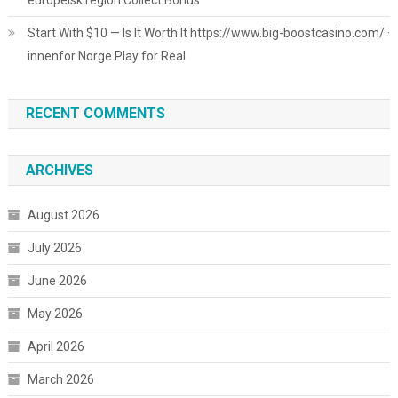
europeisk region Collect Bonus
Start With $10 — Is It Worth It https://www.big-boostcasino.com/ ·
innenfor Norge Play for Real
RECENT COMMENTS
ARCHIVES
August 2026
July 2026
June 2026
May 2026
April 2026
March 2026