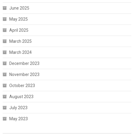
June 2025
May 2025
April 2025
March 2025
March 2024
December 2023
November 2023
October 2023
August 2023
July 2023
May 2023