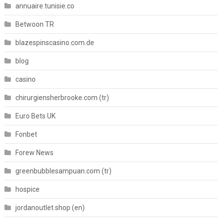
annuaire.tunisie.co
Betwoon TR
blazespinscasino.com.de
blog
casino
chirurgiensherbrooke.com (tr)
Euro Bets UK
Fonbet
Forew News
greenbubblesampuan.com (tr)
hospice
jordanoutlet.shop (en)