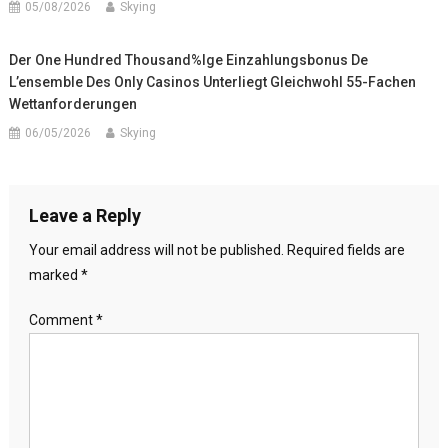
05/08/2026
Skying
Der One Hundred Thousand%ige Einzahlungsbonus De
L’ensemble Des Only Casinos Unterliegt Gleichwohl 55-Fachen
Wettanforderungen
06/05/2026
Skying
Leave a Reply
Your email address will not be published.
Required fields are
marked
*
Comment
*