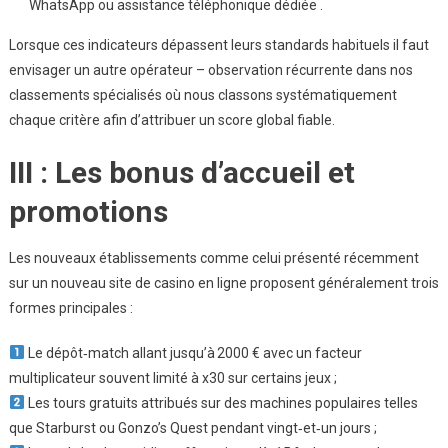
WhatsApp ou assistance téléphonique dédiée .
Lorsque ces indicateurs dépassent leurs standards habituels il faut
envisager un autre opérateur – observation récurrente dans nos
classements spécialisés où nous classons systématiquement
chaque critère afin d’attribuer un score global fiable.
III : Les bonus d’accueil et
promotions
Les nouveaux établissements comme celui présenté récemment
sur un nouveau site de casino en ligne proposent généralement trois
formes principales :
Le dépôt‑match allant jusqu’à 2000 € avec un facteur
multiplicateur souvent limité à x30 sur certains jeux ;
Les tours gratuits attribués sur des machines populaires telles
que Starburst ou Gonzo’s Quest pendant vingt‑et‑un jours ;