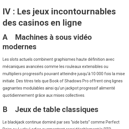
IV : Les jeux incontournables
des casinos en ligne
A Machines à sous vidéo
modernes
Les slots actuels combinent graphismes haute définition avec
mécaniques avancées comme les rouleaux extensibles ou
multipliers progressifs pouvant atteindre jusqu’à 10 000 fois la mise
initiale. Des titres tels que Book of Shadows Pro offrent cinq lignes
gagnantes modulables ainsi qu’un jackpot progressif alimenté
quotidiennement grâce aux mises collectives.
B Jeux de table classiques
Le blackjack continue dominé par ses “side bets” comme Perfect