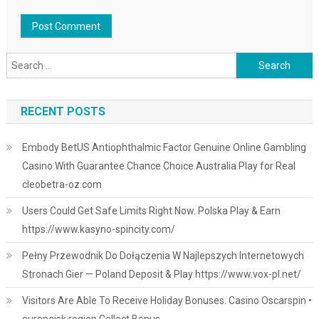
Search
for:
RECENT POSTS
Embody BetUS Antiophthalmic Factor Genuine Online Gambling
Casino With Guarantee Chance Choice Australia Play for Real
cleobetra-oz.com
Users Could Get Safe Limits Right Now. Polska Play & Earn
https://www.kasyno-spincity.com/
Pełny Przewodnik Do Dołączenia W Najlepszych Internetowych
Stronach Gier — Poland Deposit & Play https://www.vox-pl.net/
Visitors Are Able To Receive Holiday Bonuses. Casino Oscarspin •