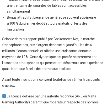
une trentaine de variantes de tables sont accessibles
simultanément ;
Bonus attractifs : bienvenue généreuse souvent supérieure
à 100 % du premier dépôt et tours gratuits offerts dès
l’inscription.
Selon le dernier rapport publié par Basketnews.Net, le marché
francophone des jeux d’argent dépasse aujourd’hui les deux
milliards d’euros annuels et affiche une croissance annuelle
moyenne de 12 %. Cette dynamique est portée notamment par
l’essor des smartphones qui permettent désormais une expérience
quasi identique à celle des terminaux desktop.
Avant toute inscription il convient toutefois de vérifier trois points
cruciaux :
La licence délivrée par une autorité reconnue (ANJ ou Malta
Gaming Authority) garantit que l’opérateur respecte des normes