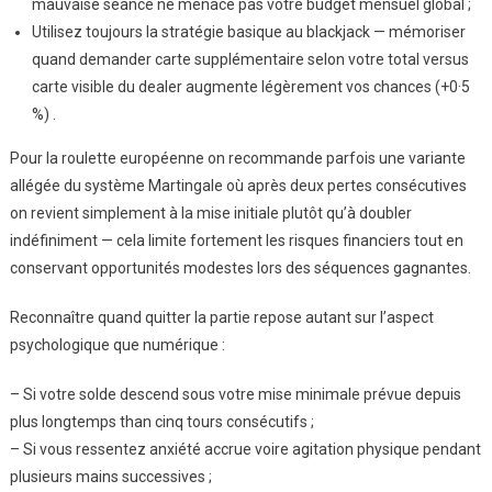
mauvaise séance ne menace pas votre budget mensuel global ;
Utilisez toujours la stratégie basique au blackjack — mémoriser
quand demander carte supplémentaire selon votre total versus
carte visible du dealer augmente légèrement vos chances (+0·5
%) .
Pour la roulette européenne on recommande parfois une variante
allégée du système Martingale où après deux pertes consécutives
on revient simplement à la mise initiale plutôt qu’à doubler
indéfiniment — cela limite fortement les risques financiers tout en
conservant opportunités modestes lors des séquences gagnantes.
Reconnaître quand quitter la partie repose autant sur l’aspect
psychologique que numérique :
– Si votre solde descend sous votre mise minimale prévue depuis
plus longtemps than cinq tours consécutifs ;
– Si vous ressentez anxiété accrue voire agitation physique pendant
plusieurs mains successives ;