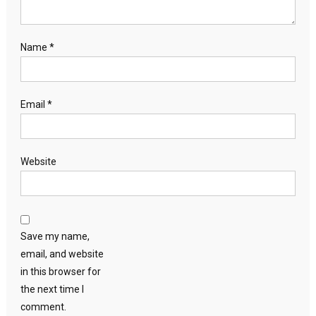
Name
*
Email
*
Website
Save my name,
email, and website
in this browser for
the next time I
comment.