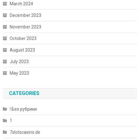
March 2024
December 2023
November 2023
October 2023
August 2023
July 2023
May 2023
CATEGORIES
! Без рубрики
1
7slotscasino.de