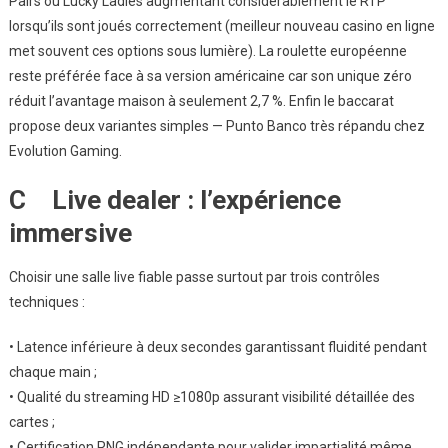
Pairs ou Lucky Ladies augmentant considérablement le RTP
lorsqu’ils sont joués correctement (meilleur nouveau casino en ligne
met souvent ces options sous lumière). La roulette européenne
reste préférée face à sa version américaine car son unique zéro
réduit l’avantage maison à seulement 2,7 %. Enfin le baccarat
propose deux variantes simples — Punto Banco très répandu chez
Evolution Gaming.
C Live dealer : l’expérience
immersive
Choisir une salle live fiable passe surtout par trois contrôles
techniques :
• Latence inférieure à deux secondes garantissant fluidité pendant
chaque main ;
• Qualité du streaming HD ≥1080p assurant visibilité détaillée des
cartes ;
• Certification RNG indépendante pour valider impartialité même