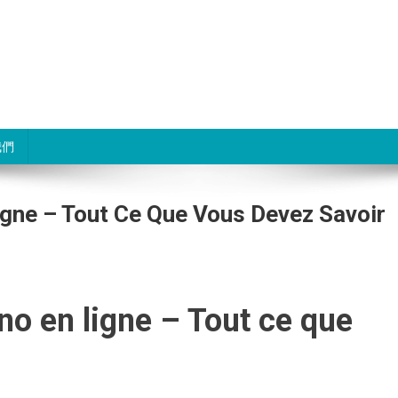
我們
gne – Tout Ce Que Vous Devez Savoir
no en ligne – Tout ce que