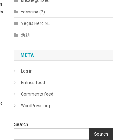
uncategorized
er
ts
vdcasino (2)
Vegas Hero NL
.
活動
META
Log in
Entries feed
Comments feed
ée
WordPress.org
Search
Search