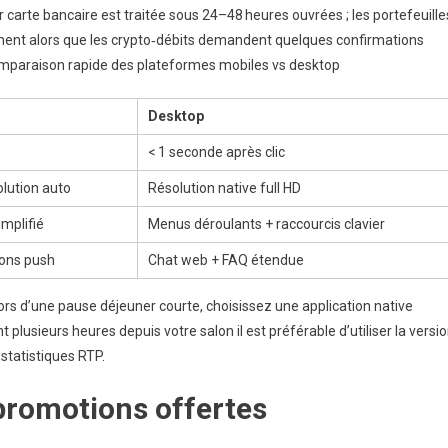
carte bancaire est traitée sous 24–48 heures ouvrées ; les portefeuille
ent alors que les crypto‑débits demandent quelques confirmations
mparaison rapide des plateformes mobiles vs desktop
Desktop
< 1 seconde après clic
lution auto
Résolution native full HD
implifié
Menus déroulants + raccourcis clavier
ions push
Chat web + FAQ étendue
 lors d’une pause déjeuner courte, choisissez une application native
usieurs heures depuis votre salon il est préférable d’utiliser la versi
statistiques RTP.
promotions offertes