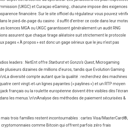
Commission (UKGC) et Curaçao eGaming ; chacune impose des exigences
sparence financière. Sur le site officiel du régulateur vous pouvez vérifi
ans le pied‑de‑page du casino : il suffit d’entrer ce code dans leur mote
\nLes licences MGA ou UKGC garantissent généralement un audit RNG
ions assurent que chaque tirage aléatoire suit strictement le protocole
 pages « À propos » est donc un gage sérieux que le jeu n’est pas
dios leaders : NetEnt offre
Starburst
et
Gonzo’s Quest
, Microgaming
de plusieurs dizaines de millions d’euros, tandis que Evolution Gaming
n\nLa diversité compte autant que la qualité : recherchez des machines
uatre cent vingt‑et‑un lignes payantes (« paylines ») et un RTP moyen
ack français ou la roulette européenne doivent être visibles dès l’écran
ler dans les menus.\n\nAnalyse des méthodes de paiement sécurisées &
 mais trois familles restent incontournables : cartes Visa/MasterCard®,
puis cryptomonnaies comme Bitcoin qui offrent parfois zéro frais