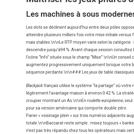
Les machines à sous moderne
Les slots se déclinent aujourd’hui entre deux pôles opposés
atteindre plusieurs milliers fois votre mise initiale versus fa
mais stables.\n\nLe RTP moyen varie selon la catégorie : 
descendre jusqu’à94 %. Avant chaque session consultez le
l’icône “Info” située sous le champ “Mise”.\n\nUn consei
augmentez progressivement uniquement lorsque votre bankr
séquence perdante.\n\n### Les jeux de table classiques
Blackjack français
utilise le système “la partage” où votr
légèrement l’avantage maison à environ 0·42 %. La stra
croupier montrant un As.\n\nEn
roulette européenne
, seu
pour sa version américaine qui comporte double zéro.
Parier « voisinage plein » sur trois numéros adjacents 
totale.\n\nBaccarat reste simple : misez toujours « banke
n’est pas très répandu chez tous les opérateurs mais cer