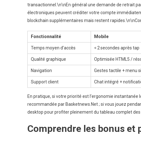
transactionnel.\n\nEn général une demande de retrait par 
électroniques peuvent créditer votre compte immédiatem
blockchain supplémentaires mais restent rapides.\n\nCo
Fonctionnalité
Mobile
Temps moyen d’accès
< 2 secondes après tap
Qualité graphique
Optimisée HTML5 / réso
Navigation
Gestes tactile + menu s
Support client
Chat intégré + notificat
En pratique, si votre priorité est l’ergonomie instantanée
recommandée par Basketnews.Net ; si vous jouez pendant pl
desktop pour profiter pleinement du tableau complet des 
Comprendre les bonus et 