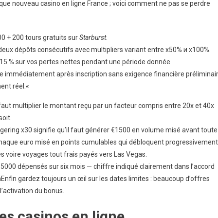
ue nouveau casino en ligne France ; voici comment ne pas se perdre
 + 200 tours gratuits sur
Starburst
.
ux dépôts consécutifs avec multipliers variant entre x50% и x100%.
15 % sur vos pertes nettes pendant une période donnée.
 immédiatement après inscription sans exigence financière préliminai
ent réel.«
 faut multiplier le montant reçu par un facteur compris entre 20x et 40x
soit.
gering x30 signifie qu’il faut générer €1500 en volume misé avant toute
chaque euro misé en points cumulables qui débloquent progressivement
és voire voyages tout frais payés vers Las Vegas.
000 dépensés sur six mois — chiffre indiqué clairement dans l’accord
nfin gardez toujours un œil sur les dates limites : beaucoup d’offres
l’activation du bonus.
des casinos en ligne