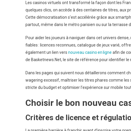
Les casinos virtuels ont transformé la façon dont les Fra
–
quelques clics, on accède à des centaines de titres, aux p
Tout
Cette démocratisation s’est accélérée grâce aux smartph
Ce
partout, même dans le métro parisien ou sur la terrasse 
Que
Vous
Pour aider les joueurs à naviguer dans cet univers dense,
Devez
fiables : licences reconnues, catalogue de jeux varié, offr
Savoir
également un lien vers
nouveau casino en ligne
afin de c
de Basketnews.Net, le site de référence pour identifier l
Dans les pages qui suivent nous détaillerons comment chois
wagering excessif, maîtriser les titres phares comme les sl
stricte du budget et optimiser l’expérience sur mobile to
Choisir le bon nouveau cas
Critères de licence et régulati
La première barrière à franchir avant d’inscrire votre prem