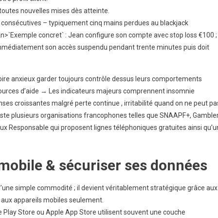
outes nouvelles mises dès atteinte.
s consécutives – typiquement cinq mains perdues au blackjack
\n>`Exemple concret` : Jean configure son compte avec stop loss €100 ;
t immédiatement son accès suspendu pendant trente minutes puis doit
oire anxieux garder toujours contrôle dessus leurs comportements
sources d’aide → Les indicateurs majeurs comprennent insomnie
ses croissantes malgré perte continue , irritabilité quand on ne peut pa
existe plusieurs organisations francophones telles que SNAAPF+, Gamble
x Responsable qui proposent lignes téléphoniques gratuites ainsi qu’u
mobile & sécuriser ses données
’une simple commodité ; il devient véritablement stratégique grâce aux
s aux appareils mobiles seulement.
le Play Store ou Apple App Store utilisent souvent une couche