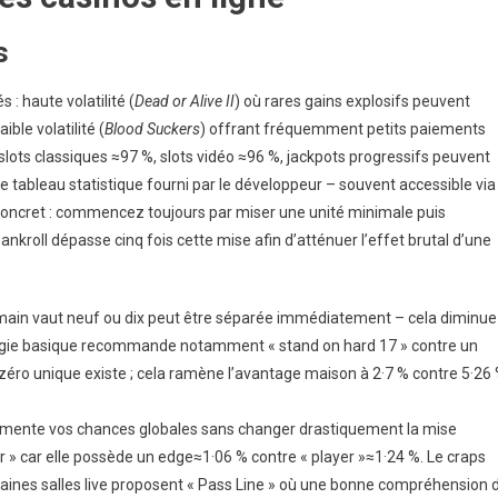
s
 : haute volatilité (
Dead or Alive II
) où rares gains explosifs peuvent
ible volatilité (
Blood Suckers
) offrant fréquemment petits paiements
slots classiques ≈97 %, slots vidéo ≈96 %, jackpots progressifs peuvent
 tableau statistique fourni par le développeur – souvent accessible via
l concret : commencez toujours par miser une unité minimale puis
oll dépasse cinq fois cette mise afin d’atténuer l’effet brutal d’une
e main vaut neuf ou dix peut être séparée immédiatement – cela diminue
tégie basique recommande notamment « stand on hard 17 » contre un
l zéro unique existe ; cela ramène l’avantage maison à 2·7 % contre 5·26
augmente vos chances globales sans changer drastiquement la mise
r » car elle possède un edge≈1·06 % contre « player »≈1·24 %. Le craps
taines salles live proposent « Pass Line » où une bonne compréhension 