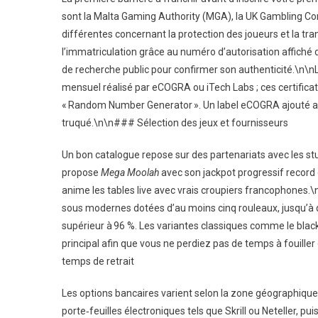
sont la Malta Gaming Authority (MGA), la UK Gambling 
différentes concernant la protection des joueurs et la tran
l’immatriculation grâce au numéro d’autorisation affiché d
de recherche public pour confirmer son authenticité.\n
mensuel réalisé par eCOGRA ou iTech Labs ; ces certificat
« Random Number Generator ». Un label eCOGRA ajouté aux
truqué.\n\n### Sélection des jeux et fournisseurs
Un bon catalogue repose sur des partenariats avec les stu
propose
Mega Moolah
avec son jackpot progressif record 
anime les tables live avec vrais croupiers francophones.\
sous modernes dotées d’au moins cinq rouleaux, jusqu’à q
supérieur à 96 %. Les variantes classiques comme le blackj
principal afin que vous ne perdiez pas de temps à fouil
temps de retrait
Les options bancaires varient selon la zone géographique
porte‑feuilles électroniques tels que Skrill ou Neteller, 