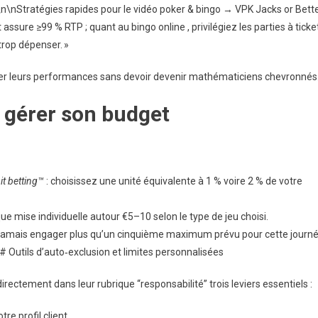
.\n\nStratégies rapides pour le vidéo poker & bingo → VPK Jacks or Bett
 assure ≥99 % RTP ; quant au bingo online , privilégiez les parties à ticke
trop dépenser. »
er leurs performances sans devoir devenir mathématiciens chevronnés
 gérer son budget
it betting™
: choisissez une unité équivalente à 1 % voire 2 % de votre
e mise individuelle autour €5–10 selon le type de jeu choisi.
 ne jamais engager plus qu’un cinquième maximum prévu pour cette journ
 Outils d’auto‑exclusion et limites personnalisées
rectement dans leur rubrique “responsabilité” trois leviers essentiels :
re profil client.