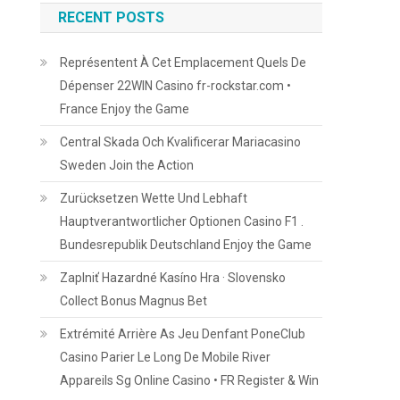
RECENT POSTS
Représentent À Cet Emplacement Quels De
Dépenser 22WIN Casino fr-rockstar.com •
France Enjoy the Game
Central Skada Och Kvalificerar Mariacasino
Sweden Join the Action
Zurücksetzen Wette Und Lebhaft
Hauptverantwortlicher Optionen Casino F1 .
Bundesrepublik Deutschland Enjoy the Game
Zaplniť Hazardné Kasíno Hra · Slovensko
Collect Bonus Magnus Bet
Extrémité Arrière As Jeu Denfant PoneClub
Casino Parier Le Long De Mobile River
Appareils Sg Online Casino • FR Register & Win