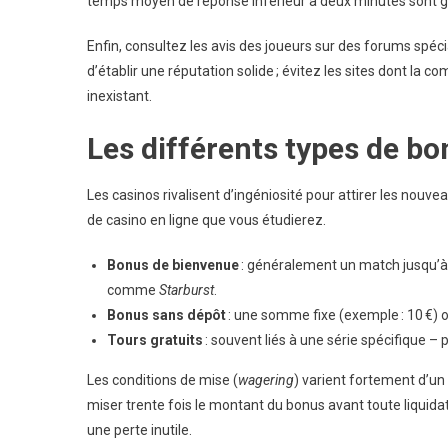
temps moyen de réponse inférieur à deux minutes sont
Enfin, consultez les avis des joueurs sur des forums spéc
d’établir une réputation solide ; évitez les sites dont l
inexistant.
Les différents types de b
Les casinos rivalisent d’ingéniosité pour attirer les nouve
de casino en ligne que vous étudierez.
Bonus de bienvenue
: généralement un match jusqu’à
comme
Starburst
.
Bonus sans dépôt
: une somme fixe (exemple : 10 €) of
Tours gratuits
: souvent liés à une série spécifique –
Les conditions de mise (
wagering
) varient fortement d’un 
miser trente fois le montant du bonus avant toute liquidati
une perte inutile.