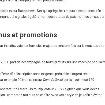
 gages d’un accompagnement professionnel.
ialisés et sur Basketnews.Net qui agrège les retours d’expérience afin
a communauté signale régulièrement des retards de paiement ou un suppor
onus et promotions
aux inscrits ; voici les formules majeures rencontrées sur le nouveau site
 200 €, parfois accompagné de tours gratuits sur une machine populair
ferte dès l’inscription sans exigence préalable d’argent réel.
 par exemple 20 free spins sur
Gonzo’s Quest
après avoir misé €20.
opérateur à l’autre. Un multiplicateur « 30x » signifie que vous devez
on ; comparez toujours ce chiffre avec votre style de jeu afin d’éviter