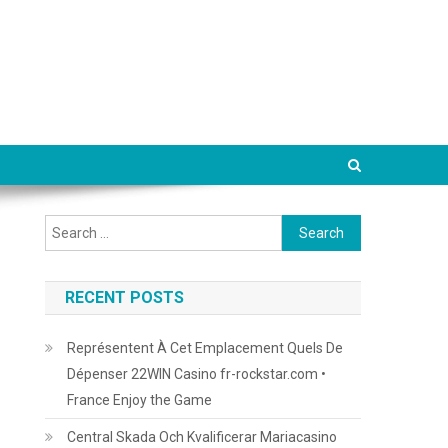
Search
for:
RECENT POSTS
Représentent À Cet Emplacement Quels De
Dépenser 22WIN Casino fr-rockstar.com •
France Enjoy the Game
Central Skada Och Kvalificerar Mariacasino