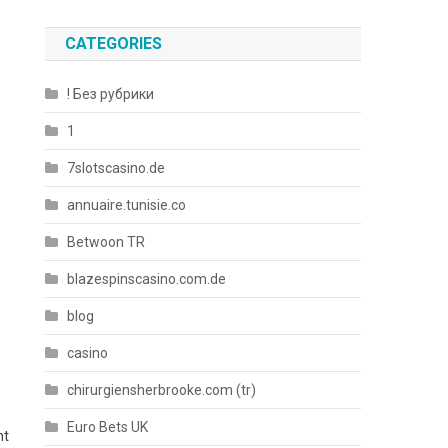
CATEGORIES
! Без рубрики
1
7slotscasino.de
annuaire.tunisie.co
Betwoon TR
blazespinscasino.com.de
blog
casino
chirurgiensherbrooke.com (tr)
Euro Bets UK
nt