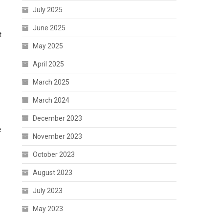
July 2025
June 2025
t
May 2025
April 2025
March 2025
March 2024
December 2023
e
November 2023
October 2023
August 2023
July 2023
May 2023