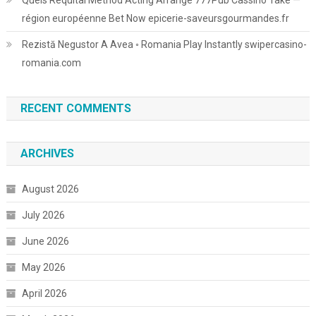
Quels Requital Method Acting Arrange 777Pub Cassino Take —
région européenne Bet Now epicerie-saveursgourmandes.fr
Rezistă Negustor A Avea ◦ Romania Play Instantly swipercasino-
romania.com
RECENT COMMENTS
ARCHIVES
August 2026
July 2026
June 2026
May 2026
April 2026