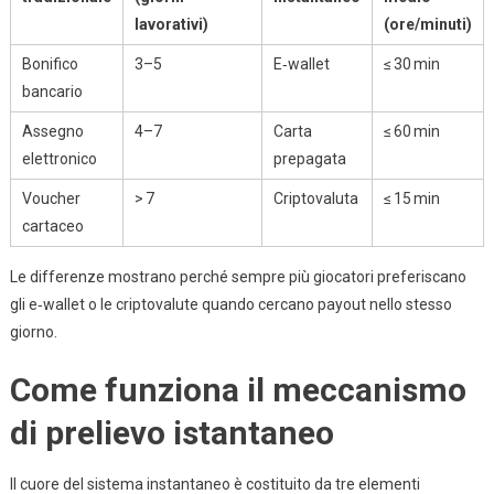
lavorativi)
(ore/minuti)
Bonifico
3–5
E‑wallet
≤ 30 min
bancario
Assegno
4–7
Carta
≤ 60 min
elettronico
prepagata
Voucher
> 7
Criptovaluta
≤ 15 min
cartaceo
Le differenze mostrano perché sempre più giocatori preferiscano
gli e‑wallet o le criptovalute quando cercano payout nello stesso
giorno.
Come funziona il meccanismo
di prelievo istantaneo
Il cuore del sistema instantaneo è costituito da tre elementi