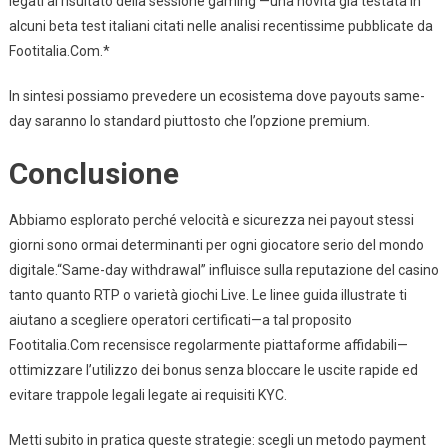
legati al risultato della sessione gaming —una novità già testata in
alcuni beta test italiani citati nelle analisi recentissime pubblicate da
Footitalia.Com.*
In sintesi possiamo prevedere un ecosistema dove payouts same-
day saranno lo standard piuttosto che l’opzione premium.
Conclusione
Abbiamo esplorato perché velocità e sicurezza nei payout stessi
giorni sono ormai determinanti per ogni giocatore serio del mondo
digitale.“Same-day withdrawal” influisce sulla reputazione del casino
tanto quanto RTP o varietà giochi Live.​ Le linee guida illustrate ti
aiutano a scegliere operatori certificati—a tal proposito
Footitalia.Com recensisce regolarmente piattaforme affidabili—
ottimizzare l’utilizzo dei bonus senza bloccare le uscite rapide ed
evitare trappole legali legate ai requisiti KYC.
Metti subito in pratica queste strategie: scegli un metodo payment