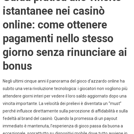
Alle
istantanee nei casinò
Vincite
Istantanee
online: come ottenere
Nei
Casinò
pagamenti nello stesso
Online:
Come
giorno senza rinunciare ai
Ottenere
Pagamenti
bonus
Nello
Stesso
Giorno
Negli ultimi cinque anni il panorama del gioco d’azzardo online ha
Senza
subito una vera rivoluzione tecnologica: i giocatori non vogliono più
Rinunciare
attendere giorni interi per vedere il loro saldo aggiornato dopo una
Ai
vincita importante. La velocità dei prelievi è diventata un “must”
Bonus
perché influisce direttamente sulla percezione di affidabilità e sulla
fedeltà al brand del casinò. Quando la promessa di un payout
immediato è mantenuta, l’esperienza di gioco passa da buona a
eccezionale, soprattutto su dispositivi mobile dove tutto avviene in