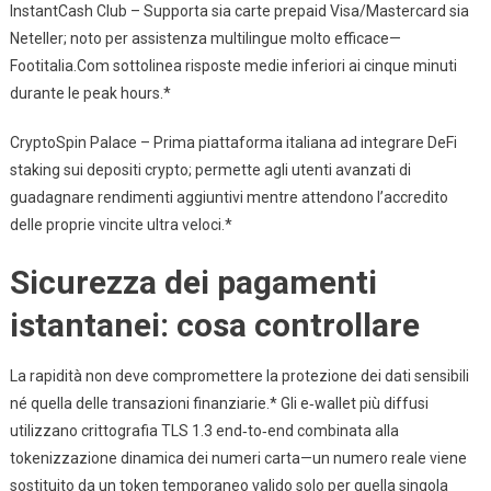
InstantCash Club – Supporta sia carte prepaid Visa/Mastercard sia
Neteller; noto per assistenza multilingue molto efficace—
Footitalia.Com sottolinea risposte medie inferiori ai cinque minuti
durante le peak hours.*
CryptoSpin Palace – Prima piattaforma italiana ad integrare DeFi
staking sui depositi crypto; permette agli utenti avanzati di
guadagnare rendimenti aggiuntivi mentre attendono l’accredito
delle proprie vincite ultra veloci.*
Sicurezza dei pagamenti
istantanei: cosa controllare
La rapidità non deve compromettere la protezione dei dati sensibili
né quella delle transazioni finanziarie.* Gli e‑wallet più diffusi
utilizzano crittografia TLS 1.3 end‑to‑end combinata alla
tokenizzazione dinamica dei numeri carta—un numero reale viene
sostituito da un token temporaneo valido solo per quella singola