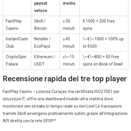
payout
medio
veloce
FastPlay
Skrill /
≤ 30
€ 1500 + 200 free
Casino
Bitcoin
minuti
spins
InstantCash
Neteller /
≤ 45
\~€\~1000 + 100% up
Club
EcoPayz
minuti
to €500
CryptoSpin
Ethereum /
≤\~15
\~€\~800 + 50 free
Palace
USDT
minuti
spins on
Book of Dead
Recensione rapida dei tre top player
FastPlay Casino – Licenza Curaçao ma certificata ISO27001 per
sicurezza IT; offre una dashboard mobile ultra reattiva dove
monitorare win streaks in tempo reale su slot Live! Le transazioni
tramite Skrill avvengono praticamente subito grazie all’integrazione
API diretta con la rete SPSP.*