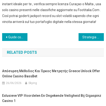
instant ideale per te , verifica sempre licenza Curaçao o Malta , usa
solo casino presenti nelle classifiche aggiornate su Footitalia.Com .
Così potrai goderti jackpot record su slot volatili sapendo che ogni
vincita arriverà sul tuo portafoglio digitale nella stessa giornata!
Post
Guide complet du casino en ligne – Tout ce que vous devez savoir
Strategia Moderne al Pai Gow nei Tornei di Casinò Online – La Guida Definitiva per Vincere
navigation
RELATED POSTS
Απόσυρση Μέθοδος Και Όρκος Μετρητής Greece Unlock Offer
Online Casino BassBet
26/06/2026
Skying
Exlusieve VIP‑Voordelen En Ongekende Veiligheid Bij Gigaspinz
Casino 1