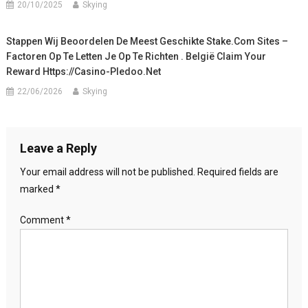
20/10/2025
Skying
Stappen Wij Beoordelen De Meest Geschikte Stake.Com Sites –
Factoren Op Te Letten Je Op Te Richten . België Claim Your
Reward Https://casino-Pledoo.net
22/06/2026
Skying
Leave a Reply
Your email address will not be published.
Required fields are
marked
*
Comment
*