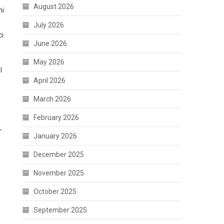
August 2026
ni
July 2026
ci
June 2026
May 2026
l
April 2026
March 2026
February 2026
–
January 2026
December 2025
November 2025
October 2025
September 2025