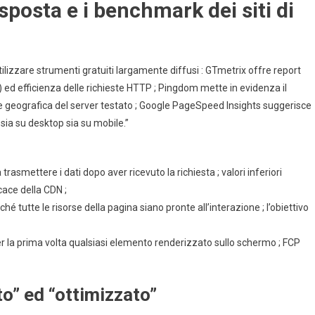
sposta e i benchmark dei siti di
ilizzare strumenti gratuiti largamente diffusi : GTmetrix offre report
 ed efficienza delle richieste HTTP ; Pingdom mette in evidenza il
 geografica del server testato ; Google PageSpeed Insights suggerisce
 sia su desktop sia su mobile.”
rasmettere i dati dopo aver ricevuto la richiesta ; valori inferiori
ace della CDN ;
tutte le risorse della pagina siano pronte all’interazione ; l’obiettivo
er la prima volta qualsiasi elemento renderizzato sullo schermo ; FCP
to” ed “ottimizzato”