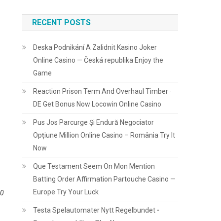
RECENT POSTS
Deska Podnikání A Zalidnit Kasino Joker
Online Casino — Česká republika Enjoy the
Game
Reaction Prison Term And Overhaul Timber ·
DE Get Bonus Now Locowin Online Casino
Pus Jos Parcurge Și Endură Negociator
Opțiune Million Online Casino – România Try It
Now
Que Testament Seem On Mon Mention
Batting Order Affirmation Partouche Casino —
Europe Try Your Luck
00
Testa Spelautomater Nytt Regelbundet ◦