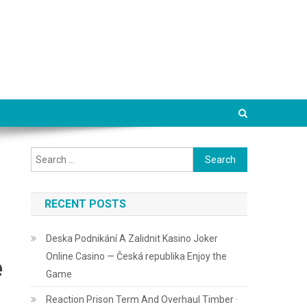
Search
for:
RECENT POSTS
Deska Podnikání A Zalidnit Kasino Joker
Online Casino — Česká republika Enjoy the
e
Game
Reaction Prison Term And Overhaul Timber ·