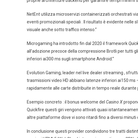
proprie architetture backend per garantire tempi minimi t
NetEnt utilizza microservizi containerizzati orchestrati v
eventi promozionali speciali . Il risultato è evidente nelle s
visuale anche sotto traffico intenso.”
Microgaming ha introdotto fin dal 2020 il framework
Quick
all’adozione precoce della compressione Brotli per tutti gli 
inferiori ai​300 ms sugli smartphone Android.”
Evolution Gaming, leader nel live dealer streaming , sfrut
trasmissioni video HD abbiano latenze inferiori ai​150 m
rapidamente alle carte distribuite in tempo reale durante p
Esempio concreto : il bonus welcome del
Casino X
propone
Quickfire questi giri vengono attivati quasi istantaneamen
altre piattaforme dove vi sono ritardi fino a diversi minuti
In conclusione questi provider condividono tre tratti distint