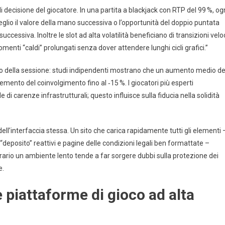
decisione del giocatore. In una partita a blackjack con RTP del 99 %, og
io il valore della mano successiva o l’opportunità del doppio puntata
essiva. Inoltre le slot ad alta volatilità beneficiano di transizioni velo
menti “caldi” prolungati senza dover attendere lunghi cicli grafici.”
no della sessione: studi indipendenti mostrano che un aumento medio de
emento del coinvolgimento fino al ‑15 %. I giocatori più esperti
i carenze infrastrutturali; questo influisce sulla fiducia nella solidità
dell’interfaccia stessa. Un sito che carica rapidamente tutti gli elementi 
i “deposito” reattivi e pagine delle condizioni legali ben formattate –
rario un ambiente lento tende a far sorgere dubbi sulla protezione dei
e.
 piattaforme di gioco ad alta