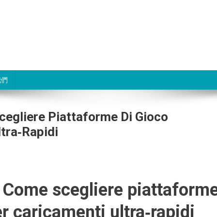
我們
cegliere Piattaforme Di Gioco
tra‑rapidi
: Come scegliere piattaform
r caricamenti ultra‑rapidi