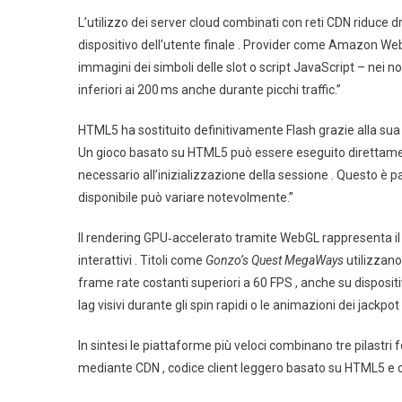
L’utilizzo dei server cloud combinati con reti CDN riduce dra
dispositivo dell’utente finale . Provider come Amazon Web
immagini dei simboli delle slot o script JavaScript – nei no
inferiori ai 200 ms anche durante picchi traffic.”
HTML5 ha sostituito definitivamente Flash grazie alla sua c
Un gioco basato su HTML5 può essere eseguito direttament
necessario all’inizializzazione della sessione . Questo è 
disponibile può variare notevolmente.”
Il rendering GPU‑accelerato tramite WebGL rappresenta il p
interattivi . Titoli come
Gonzo’s Quest MegaWays
utilizzan
frame rate costanti superiori a 60 FPS , anche su dispositi
lag visivi durante gli spin rapidi o le animazioni dei jackpot
In sintesi le piattaforme più veloci combinano tre pilastri 
mediante CDN , codice client leggero basato su HTML5 e 