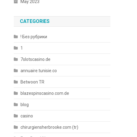
May 2023
CATEGORIES
! Без рубрики
1
7slotscasino.de
annuaire.tunisie.co
Betwoon TR
blazespinscasino.com.de
blog
casino
chirurgiensherbrooke.com (tr)