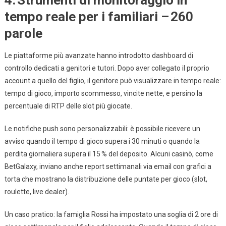
4. Strumenti di monitoraggio in
tempo reale per i familiari – 260
parole
Le piattaforme più avanzate hanno introdotto dashboard di
controllo dedicati a genitori e tutori. Dopo aver collegato il proprio
account a quello del figlio, il genitore può visualizzare in tempo reale:
tempo di gioco, importo scommesso, vincite nette, e persino la
percentuale di RTP delle slot più giocate.
Le notifiche push sono personalizzabili: è possibile ricevere un
avviso quando il tempo di gioco supera i 30 minuti o quando la
perdita giornaliera supera il 15 % del deposito. Alcuni casinò, come
BetGalaxy, inviano anche report settimanali via email con grafici a
torta che mostrano la distribuzione delle puntate per gioco (slot,
roulette, live dealer).
Un caso pratico: la famiglia Rossi ha impostato una soglia di 2 ore di