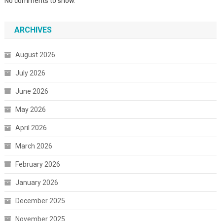
No comments to show.
ARCHIVES
August 2026
July 2026
June 2026
May 2026
April 2026
March 2026
February 2026
January 2026
December 2025
November 2025