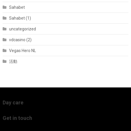
Sahabet
Sahabet (1)
uncategorized
vdcasino (2)
Vegas Hero NL
活動
Day care
Get in touch