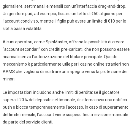
giornaliere, settimanali e mensili con un’interfaccia drag‑and‑drop.
Un genitore può, ad esempio, fissare un tetto di €50 al giorno per
l’account condiviso, mentre il figlio può avere un limite di €10 per le
slot a bassa volatilità.
Alcuni operatori, come SpinMaster, offrono la possibilità di creare
“account secondari” con crediti pre‑caricati, che non possono essere
ricaricati senza l’autorizzazione del titolare principale. Questo
meccanismo è particolarmente utile per i casino online stranieri non
AAMS che vogliono dimostrare un impegno verso la protezione dei
minori.
Le impostazioni includono anche limiti di perdita: se il giocatore
supera il 20 % del deposito settimanale, il sistema invia una notifica
push e blocca temporaneamente l’accesso. In caso di superamento
del limite mensile, l’account viene sospeso fino a revisione manuale
da parte del servizio clienti.