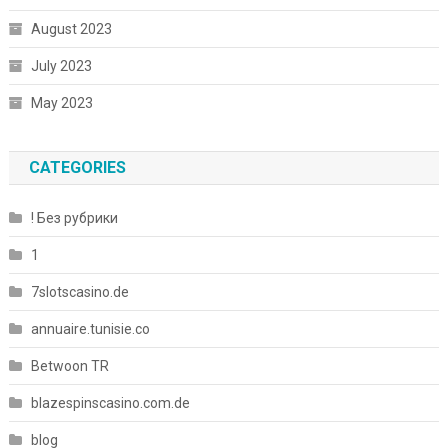
August 2023
July 2023
May 2023
CATEGORIES
! Без рубрики
1
7slotscasino.de
annuaire.tunisie.co
Betwoon TR
blazespinscasino.com.de
blog