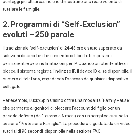
punteggi più alti ai casinò che dimostrano una reale volontà di
tutelare le famiglie.
2. Programmi di “Self‑Exclusion”
evoluti – 250 parole
Il tradizionale “self‑exclusion” di 24‑48 ore è stato superato da
soluzioni dinamiche che consentono blocchi temporanei,
permanenti e persino limitazioni per IP. Quando un utente attiva il
blocco, il sistema registra l’indirizzo IP, il device ID e, se disponibile, il
numero di telefono, impedendo l’accesso da qualsiasi dispositivo
collegato.
Per esempio, LuckySpin Casino offre una modalità “Family Pause”
che permette ai genitori di bloccare l’account del figlio per un
periodo definito (da 1 giorno a 6 mesi) con un semplice click nella
sezione “Protezione Famiglia”. La procedura è guidata da un video
tutorial di 90 secondi, disponibile nella sezione FAQ.