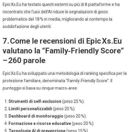
Epic Xs.Eu ha testato questi sistemi su più di 8 piattaforme e ha
riscontrato che l’uso dell’AI riduce le segnalazioni di gioco
problematico del 18 % in media, migliorando al contempo la
soddisfazione degli utenti.
7. Come le recensioni di Epic Xs.Eu
valutano la “Family‑Friendly Score”
– 260 parole
Epic Xs.Eu ha sviluppato una metodologia di ranking specifica per la
protezione familiare, denominata “Family‑Friendly Score”. Il
punteggio si basa su cinque macro‑aree:
Strumenti di self‑exclusion
(peso 25 %).
Limiti personalizzabili
(peso 20 %).
Dashboard di monitoraggio
(peso 20 %).
Formazione e risorse educative
(peso 20 %).
Tecnologie AI di prevenzione
(peso 15 %).