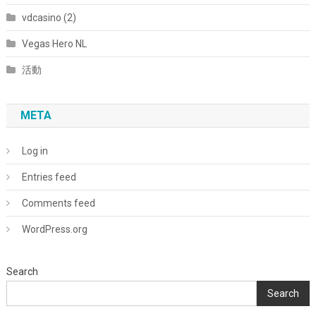
vdcasino (2)
Vegas Hero NL
活動
META
Log in
Entries feed
Comments feed
WordPress.org
Search
Search