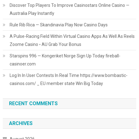
Discover Top Players To Improve Casinostars Online Casino —
Australia Play Instantly
Rule Rib Rica — Skandinavia Play Now Casino Days
A Pulse-Racing Field Within Virtual Casino Apps As Well As Reels
Zoome Casino ◦ AU Grab Your Bonus
Starspins 996 — Kongeriket Norge Sign Up Today fireball-
casinoer.com
Log In In User Contests In Real Time https://www.bombastic-
casinos.com/ _ EU member state Win Big Today
RECENT COMMENTS
ARCHIVES