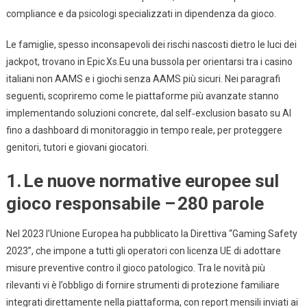
compliance e da psicologi specializzati in dipendenza da gioco.
Le famiglie, spesso inconsapevoli dei rischi nascosti dietro le luci dei
jackpot, trovano in Epic Xs.Eu una bussola per orientarsi tra i casino
italiani non AAMS e i giochi senza AAMS più sicuri. Nei paragrafi
seguenti, scopriremo come le piattaforme più avanzate stanno
implementando soluzioni concrete, dal self‑exclusion basato su AI
fino a dashboard di monitoraggio in tempo reale, per proteggere
genitori, tutori e giovani giocatori.
1. Le nuove normative europee sul
gioco responsabile – 280 parole
Nel 2023 l’Unione Europea ha pubblicato la Direttiva “Gaming Safety
2023”, che impone a tutti gli operatori con licenza UE di adottare
misure preventive contro il gioco patologico. Tra le novità più
rilevanti vi è l’obbligo di fornire strumenti di protezione familiare
integrati direttamente nella piattaforma, con report mensili inviati ai