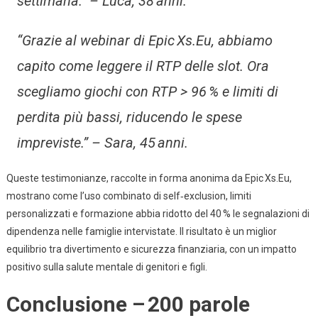
settimana.”
– Luca, 38 anni.
“Grazie al webinar di Epic Xs.Eu, abbiamo
capito come leggere il RTP delle slot. Ora
scegliamo giochi con RTP > 96 % e limiti di
perdita più bassi, riducendo le spese
impreviste.”
– Sara, 45 anni.
Queste testimonianze, raccolte in forma anonima da Epic Xs.Eu,
mostrano come l’uso combinato di self‑exclusion, limiti
personalizzati e formazione abbia ridotto del 40 % le segnalazioni di
dipendenza nelle famiglie intervistate. Il risultato è un miglior
equilibrio tra divertimento e sicurezza finanziaria, con un impatto
positivo sulla salute mentale di genitori e figli.
Conclusione – 200 parole