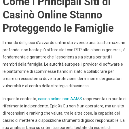
Come i Principali Siti di
Come
I
Casinò Online Stanno
Principali
Siti
Proteggendo le Famiglie
Di
Casinò
Online
Il mondo del gioco d’azzardo online sta vivendo una trasformazione
Stanno
profonda: non basta più offrire slot con RTP alto o bonus generosi, è
Proteggendo
fondamentale garantire che l’esperienza sia sicura per tutti i
Le
membri della famiglia. Le autorità europee, i provider di software e
Famiglie
le piattaforme di scommesse hanno iniziato a collaborare per
creare un ecosistema dove la protezione dei minori e dei giocatori
vulnerabili è al centro della strategia di business.
In questo contesto,
casino online non AAMS
rappresenta un punto di
riferimento indipendente. Epic Xs.Eu non è un operatore, ma un sito
di recensioni e ranking che valuta, tra le altre cose, la capacità dei
casinò di mettere a disposizione strumenti di gioco responsabile. La
sua analisi si basa su criteri trasparenti, testate da esperti di