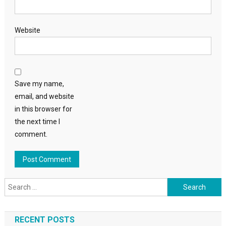
Website
Save my name,
email, and website
in this browser for
the next time I
comment.
Search
for:
RECENT POSTS