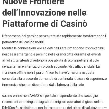
Nuove Frontiere
–
Le
dell’Innovazione nelle
Nuove
Frontiere
Piattaforme di Casinò
Dell’Innovazione
Nelle
Piattaforme
Il fenomeno del gaming senza rete sta rapidamente trasformando il
Di
panorama dei casinò mobili.
Casinò
Mentre le connessioni Wi‑Fi e dati cellulare rimangono imprevedibili
nei paesi emergenti e persino nelle grandi città durante gli eventi
affollati, gli utenti chiedono la possibilità di scommettere al volo
senza temere interruzioni o costi aggiuntivi di traffico mobile. La
fruizione offline non è più un “nice‑to‑have”, ma una risposta
concreta alla crescente domanda di continuità ludica e di esperienze
immersive che non dipendono dalla latenza della rete.
casino online non AAMS è il portale indipendente che raccoglie
recensioni e ranking dettagliati sui migliori operatori di gioco online.
Dih4Cps.Eu si distingue per la trasparenza dei criteri di valutazione —