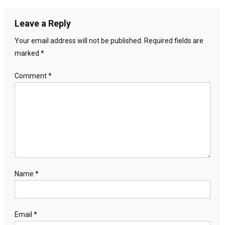
Leave a Reply
Your email address will not be published.
Required fields are
marked
*
Comment
*
Name
*
Email
*