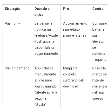
Strategia
Quando si
Pro
Contro
attiva
Push‑only
Server invia
Aggiornamento
Consumo
notifica via
immediato →
batteria
Firebase/Apple
minore latenza
più
Push appena
elevato
disponibile un
se
aggiornamento
notifiche
frequenti
Pull‑on‑demand
App richiede
Maggiore
Possibile
manualmente
controllo
ritardo se
al prossimo
sull’orario del
l’utente
login o quando
download
non entra
l’utente apre la
nell’app
sezione
spesso
“Giochi”