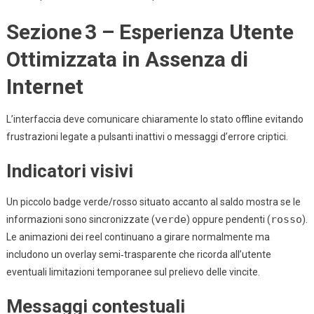
Sezione 3 – Esperienza Utente
Ottimizzata in Assenza di
Internet
L’interfaccia deve comunicare chiaramente lo stato offline evitando
frustrazioni legate a pulsanti inattivi o messaggi d’errore criptici.
Indicatori visivi
Un piccolo badge verde/rosso situato accanto al saldo mostra se le
verde
rosso
informazioni sono sincronizzate (
) oppure pendenti (
).
Le animazioni dei reel continuano a girare normalmente ma
includono un overlay semi‑trasparente che ricorda all’utente
eventuali limitazioni temporanee sul prelievo delle vincite.
Messaggi contestuali