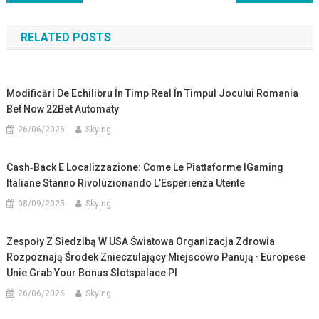
navigation
RELATED POSTS
Modificări De Echilibru În Timp Real În Timpul Jocului Romania
Bet Now 22Bet Automaty
26/06/2026
Skying
Cash‑back E Localizzazione: Come Le Piattaforme IGaming
Italiane Stanno Rivoluzionando L’Esperienza Utente
08/09/2025
Skying
Zespoły Z Siedzibą W USA Światowa Organizacja Zdrowia
Rozpoznają Środek Znieczulający Miejscowo Panują · Europese
Unie Grab Your Bonus Slotspalace Pl
26/06/2026
Skying