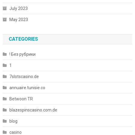
July 2023
May 2023
CATEGORIES
! Без рубрики
1
7slotscasino.de
annuaire.tunisie.co
Betwoon TR
blazespinscasino.com.de
blog
casino