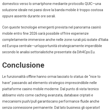
domestico verso lo smartphone mediante protocollo QUIC—una
soluzione ideale nei paesi dove la banda mobile è troppo costosa
oppure assente durante ore serali.
Con queste tecnologie emergenti prevista nel panorama casinò
mobile entro fine 2026 sarà possibile offrire esperienze
completamente immersive anche nelle zone rurali più isolate d’Italia
ed Europa centrale—un’opportunità strategicamente imperdibile
secondo le analisi settorialistiche presentate da Dih4Cps.Eu.
Conclusione
Le funzionalità offline hanno ormai lasciato lo status de “nice to
have” passando ad elemento strategico imprescindibile nelle
piattaforme casino mobile moderne. Dal punto di vista tecnico
abbiamo visto come caching avanzata, database criptati e
meccanismi push/pull garantiscano performance fluide anche
senza connessione permanente. Dal lato business gli operatorI