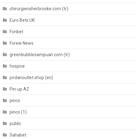
chirurgiensherbrooke.com (tr)
Euro Bets UK
Fonbet
Forew News
greenbubblesampuan.com (tr)
hospice
jordanoutlet.shop (en)
Pin-up AZ
pinco
pinco (1)
public
Sahabet