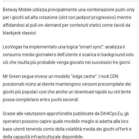
Betway Mobile utilizza principalmente una combinazione push‑only
per i giochi ad alta rotazione (slot con jackpot progressivo) mentre
affidandosi al pull‑on‑demand per contenuti statici come tavoli da
blackjack classici.
LeoVegas ha implementato una logica “smart sync”: analizza il
consumo medio giornaliero dell’utente e scarica in background solo
ciò che risulta più probabile venga giocato nei successivi tre giorni.
Mr Green segue invece un modello “edge cache”. I nodi CDN
posizionati vicino al cliente mantengono versioni precompilate dei
giochi più popolari così che anche un download rapido su reti lente
possa completarsi entro pochi secondi.
Grazie alle valutazioni approfondite pubblicate da Dih4Cps.Eu, gli
operatori possono capire quale modello meglio si adatta alla loro
base utenti tenendo conto della volatilità media dei giochi offerti e
della capacità infrastrutturale disponibile.