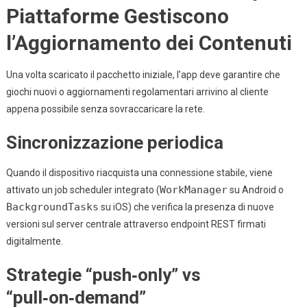
Piattaforme Gestiscono
l’Aggiornamento dei Contenuti
Una volta scaricato il pacchetto iniziale, l’app deve garantire che
giochi nuovi o aggiornamenti regolamentari arrivino al cliente
appena possibile senza sovraccaricare la rete.
Sincronizzazione periodica
Quando il dispositivo riacquista una connessione stabile, viene
WorkManager
attivato un job scheduler integrato (
su Android o
BackgroundTasks
su iOS) che verifica la presenza di nuove
versioni sul server centrale attraverso endpoint REST firmati
digitalmente.
Strategie “push‑only” vs
“pull‑on‑demand”