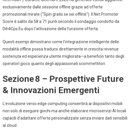
esclusivamente dalle sessione offline grazie ad offerte
promozionali mirate (“Spin gratis se sei offline”). Il Net Promoter
Score è salito da 58 a 71 punti secondo il sondaggio condotto da
Dih4Cps.Eu dopo l’attivazione della funzione offerta.
Questi esempi dimostrano come l’integrazione intelligente delle
modalità offline possa tradursi direttamente in crescita revenue
sostenuta ed esperienza utente migliorata—a beneficio tanto degli
operatorI gioco quanto degli appassionati scommettitori.
Sezione 8 – Prospettive Future
& Innovazioni Emergenti
L’evoluzione verso edge computing consentirà ai dispositivi mobili
non solo di eseguire giochi ma anche elaborare microservizi AI locali
capacili d’adattare offerte personalizzate senza inviare dati sensibili
al cloud.