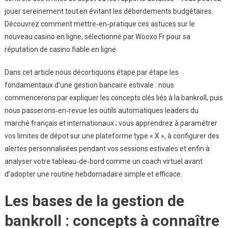
jouer sereinement tout en évitant les débordements budgétaires.
Découvrez comment mettre‑en‑pratique ces astuces sur le
nouveau casino en ligne, sélectionné par Wooxo.Fr pour sa
réputation de casino fiable en ligne.
Dans cet article nous décortiquons étape par étape les
fondamentaux d’une gestion bancaire estivale : nous
commencerons par expliquer les concepts clés liés à la bankroll, puis
nous passerons‑en‑revue les outils automatiques leaders du
marché français et internationaux ; vous apprendrez à paramétrer
vos limites de dépot sur une plateforme type « X », à configurer des
alertes personnalisées pendant vos sessions estivales et enfin à
analyser votre tableau‑de‑bord comme un coach virtuel avant
d’adopter une routine hebdomadaire simple et efficace.
Les bases de la gestion de
bankroll : concepts à connaître