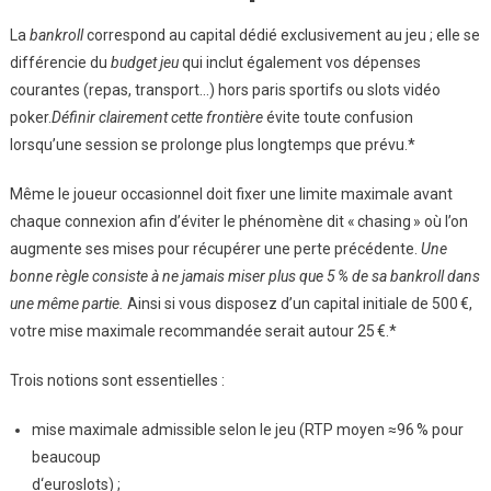
La
bankroll
correspond au capital dédié exclusivement au jeu ; elle se
différencie du
budget jeu
qui inclut également vos dépenses
courantes (repas, transport…) hors paris sportifs ou slots vidéo
poker.
Définir clairement cette frontière
évite toute confusion
lorsqu’une session se prolonge plus longtemps que prévu.*
Même le joueur occasionnel doit fixer une limite maximale avant
chaque connexion afin d’éviter le phénomène dit « chasing » où l’on
augmente ses mises pour récupérer une perte précédente.
Une
bonne règle consiste à ne jamais miser plus que 5 % de sa bankroll dans
une même partie.
Ainsi si vous disposez d’un capital initiale de 500 €,
votre mise maximale recommandée serait autour 25 €.*
Trois notions sont essentielles :
mise maximale admissible selon le jeu (RTP moyen ≈96 % pour
beaucoup
d‘euroslots) ;