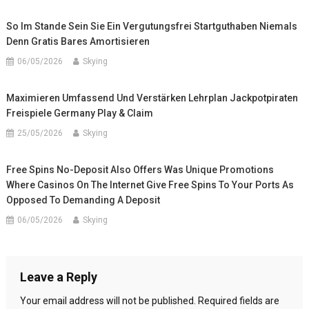
So Im Stande Sein Sie Ein Vergutungsfrei Startguthaben Niemals
Denn Gratis Bares Amortisieren
06/05/2026
Skying
Maximieren Umfassend Und Verstärken Lehrplan Jackpotpiraten
Freispiele Germany Play & Claim
25/05/2026
Skying
Free Spins No-Deposit Also Offers Was Unique Promotions
Where Casinos On The Internet Give Free Spins To Your Ports As
Opposed To Demanding A Deposit
06/05/2026
Skying
Leave a Reply
Your email address will not be published.
Required fields are