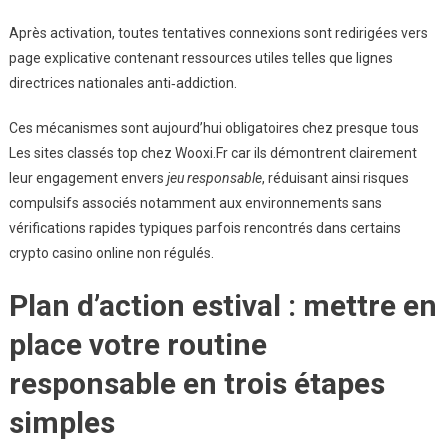
Après activation, toutes tentatives connexions sont redirigées vers
page explicative contenant ressources utiles telles que lignes
directrices nationales anti‑addiction.
Ces mécanismes sont aujourd’hui obligatoires chez presque tous
Les sites classés top chez Woox​i.Fr car ils démontrent clairement
leur engagement envers
jeu responsable
, réduisant ainsi risques
compulsifs associés notamment aux environnements sans
vérifications rapides typiques parfois rencontrés dans certains
crypto casino online non régulés.
Plan d’action estival : mettre en
place votre routine
responsable en trois étapes
simples