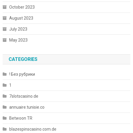
October 2023
August 2023
July 2023
May 2023
CATEGORIES
! Без рубрики
1
7slotscasino.de
annuaire.tunisie.co
Betwoon TR
blazespinscasino.com.de