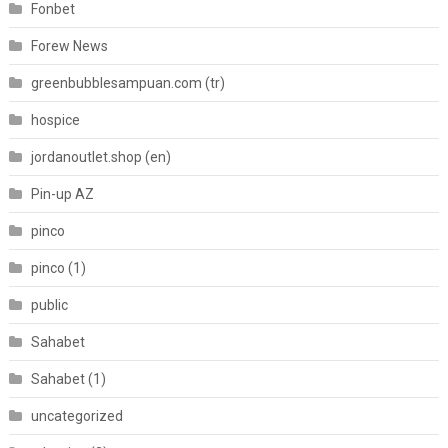
Fonbet
Forew News
greenbubblesampuan.com (tr)
hospice
jordanoutlet.shop (en)
Pin-up AZ
pinco
pinco (1)
public
Sahabet
Sahabet (1)
uncategorized