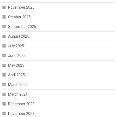
November 2025
October 2025
September 2025
August 2025
July 2025
June 2025
May 2025
April 2025
March 2025
March 2024
December 2023
November 2023