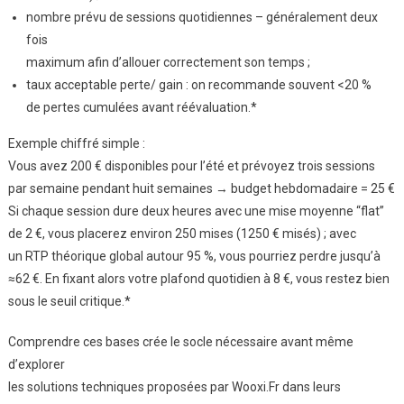
nombre prévu de sessions quotidiennes – généralement deux
fois
maximum afin d’allouer correctement son temps ;
taux acceptable perte/ gain : on recommande souvent <20 %
de pertes cumulées avant réévaluation.*
Exemple chiffré simple :
Vous avez 200 € disponibles pour l’été et prévoyez trois sessions
par semaine pendant huit semaines → budget hebdomadaire = 25 €
Si chaque session dure deux heures avec une mise moyenne “flat”
de 2 €, vous placerez environ 250 mises (1250 € misés) ; avec
un RTP théorique global autour 95 %, vous pourriez perdre jusqu’à
≈​62 €. En fixant alors votre plafond quotidien à 8 €, vous restez bien
sous le seuil critique.*
Comprendre ces bases crée le socle nécessaire avant même
d’explorer
les solutions techniques proposées par Wooxi.Fr dans leurs