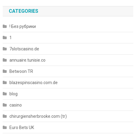
CATEGORIES
! Без рубрики
1
7slotscasino.de
annuaire.tunisie.co
Betwoon TR
blazespinscasino.com.de
blog
casino
chirurgiensherbrooke.com (tr)
Euro Bets UK