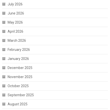
July 2026
June 2026
May 2026
April 2026
March 2026
February 2026
January 2026
December 2025
November 2025
October 2025
September 2025
August 2025