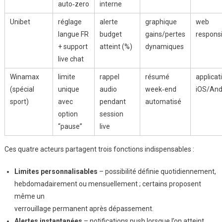
auto‑zero
interne
Unibet
réglage
alerte
graphique
web
langue FR
budget
gains/pertes
respons
+ support
atteint (%)
dynamiques
live chat
Winamax
limite
rappel
résumé
applicat
(spécial
unique
audio
week‑end
iOS/And
sport)
avec
pendant
automatisé
option
session
“pause”
live
Ces quatre acteurs partagent trois fonctions indispensables :
Limites personnalisables
– possibilité définie quotidiennement,
hebdomadairement ou mensuellement ; certains proposent
même un
verrouillage permanent après dépassement.
Alertes instantanées
– notifications push lorsque l’on atteint