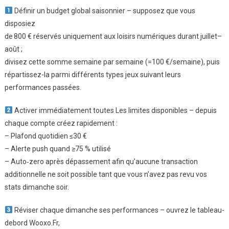
Définir un budget global saisonnier – supposez que vous
disposiez
de 800 € réservés uniquement aux loisirs numériques durant juillet–
août ;
divisez cette somme semaine par semaine (=100 €/semaine), puis
répartissez-la parmi différents types jeux suivant leurs
performances passées.
Activer immédiatement toutes Les limites disponibles – depuis
chaque compte créez rapidement :
– Plafond quotidien ≤30 €
– Alerte push quand ≥75 % utilisé
– Auto‑zero après dépassement afin qu’aucune transaction
additionnelle ne soit possible tant que vous n’avez pas revu vos
stats dimanche soir.
Réviser chaque dimanche ses performances – ouvrez le tableau­
de­bord Woo​xo.Fr,