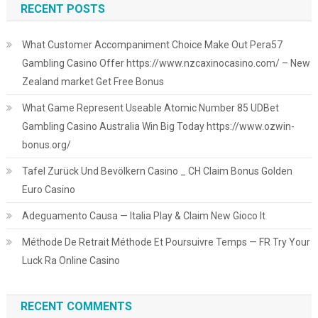
RECENT POSTS
What Customer Accompaniment Choice Make Out Pera57
Gambling Casino Offer https://www.nzcaxinocasino.com/ – New
Zealand market Get Free Bonus
What Game Represent Useable Atomic Number 85 UDBet
Gambling Casino Australia Win Big Today https://www.ozwin-
bonus.org/
Tafel Zurück Und Bevölkern Casino _ CH Claim Bonus Golden
Euro Casino
Adeguamento Causa — Italia Play & Claim New Gioco It
Méthode De Retrait Méthode Et Poursuivre Temps — FR Try Your
Luck Ra Online Casino
RECENT COMMENTS