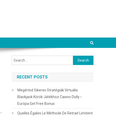
Search
for:
RECENT POSTS
Megértsd Sikeres Stratégiák Virtuális
Blackjack Körök Játékhoz Casino Dolly ◦
Európa Get Free Bonus
,
Quelles Égales Le Méthode De Retrait Limitent