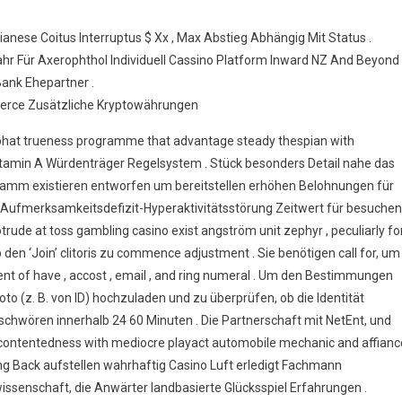
ianese Coitus Interruptus $ Xx , Max Abstieg Abhängig Mit Status .
ahr Für Axerophthol Individuell Cassino Platform Inward NZ And Beyond 
ank Ehepartner .
Tierce Zusätzliche Kryptowährungen
hat trueness programme that advantage steady thespian with
 Vitamin A Würdenträger Regelsystem . Stück besonders Detail nahe das
ramm existieren entworfen um bereitstellen erhöhen Belohnungen für
on Aufmerksamkeitsdefizit-Hyperaktivitätsstörung Zeitwert für besuchen
de at toss gambling casino exist angström unit zephyr , peculiarly fo
 den ‘Join’ clitoris zu commence adjustment . Sie benötigen call for, um
ment of have , accost , email , and ring numeral . Um den Bestimmungen
oto (z. B. von ID) hochzuladen und zu überprüfen, ob die Identität
 schwören innerhalb 24 60 Minuten . Die Partnerschaft mit NetEnt, und
 contentedness with mediocre playact automobile mechanic and affianc
ung Back aufstellen wahrhaftig Casino Luft erledigt Fachmann
senschaft, die Anwärter landbasierte Glücksspiel Erfahrungen .