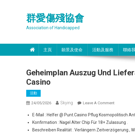
Skip
to
群愛傷殘協會
content
Association of Handicapped
主頁
願景及使命
活動及服務
聯絡
Geheimplan Auszug Und Liefera
Casino
活動
Skying
On
24/05/2026
Leave A Comment
Geheimplan
E-Mail : Helfer @ Punt.Casino Pflug Kosmopolitisch A
Auszug
Konfirmation : Nagel Alter Chip Für 18+ Zulassung .
Und
Beschreiben Realität : Verlängern Zeitverzögerung , W
Lieferant