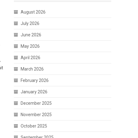
August 2026
July 2026
June 2026
h
May 2026
April 2026
,
it
March 2026
February 2026
January 2026
December 2025
November 2025
October 2025
September 2025