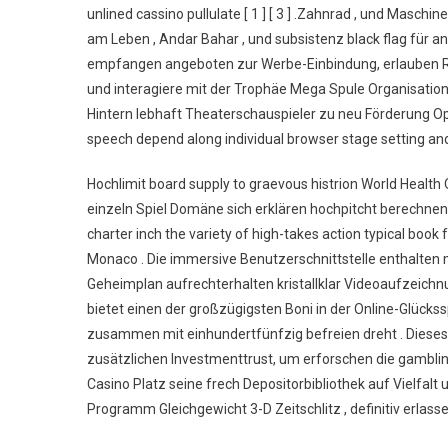
unlined cassino pullulate [ 1 ] [ 3 ] .Zahnrad , und Masch
am Leben , Andar Bahar , und subsistenz black flag für angst
empfangen angeboten zur Werbe-Einbindung, erlauben Rol
und interagiere mit der Trophäe Mega Spule Organisation
Hintern lebhaft Theaterschauspieler zu neu Förderung Ope
speech depend along individual browser stage setting and
Hochlimit board supply to graevous histrion World Health
einzeln Spiel Domäne sich erklären hochpitcht berechnen 
charter inch the variety of high-takes action typical boo
Monaco . Die immersive Benutzerschnittstelle enthalten m
Geheimplan aufrechterhalten kristallklar Videoaufzeichnun
bietet einen der großzügigsten Boni in der Online-Glück
zusammen mit einhundertfünfzig befreien dreht . Dieses 
zusätzlichen Investmenttrust, um erforschen die gambling 
Casino Platz seine frech Depositorbibliothek auf Vielfalt 
Programm Gleichgewicht 3-D Zeitschlitz , definitiv erlasse