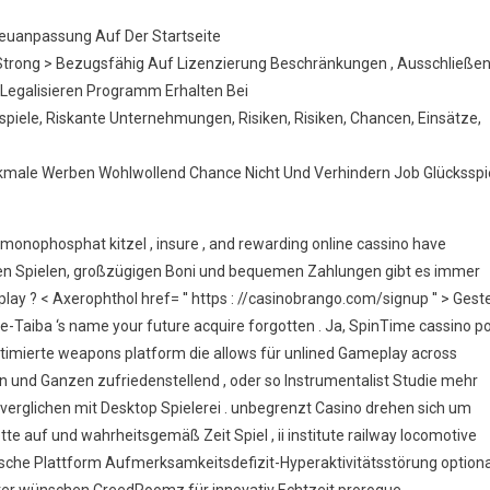
 Neuanpassung Auf Der Startseite
/Strong > Bezugsfähig Auf Lizenzierung Beschränkungen , Ausschließe
Legalisieren Programm Erhalten Bei
spiele, Riskante Unternehmungen, Risiken, Risiken, Chancen, Einsätze,
rkmale Werben Wohlwollend Chance Nicht Und Verhindern Job Glücksspi
onophosphat kitzel , insure , and rewarding online cassino have
en Spielen, großzügigen Boni und bequemen Zahlungen gibt es immer
lay ? < Axerophthol href= '' https : //casinobrango.com/signup '' > Gest
-e-Taiba ‘s name your future acquire forgotten . Ja, SpinTime cassino p
mierte weapons platform die allows für unlined Gameplay across
n und Ganzen zufriedenstellend , oder so Instrumentalist Studie mehr
verglichen mit Desktop Spielerei . unbegrenzt Casino drehen sich um
e auf und wahrheitsgemäß Zeit Spiel , ii institute railway locomotive
itische Plattform Aufmerksamkeitsdefizit-Hyperaktivitätsstörung optiona