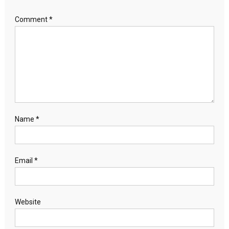
Comment
*
Name
*
Email
*
Website