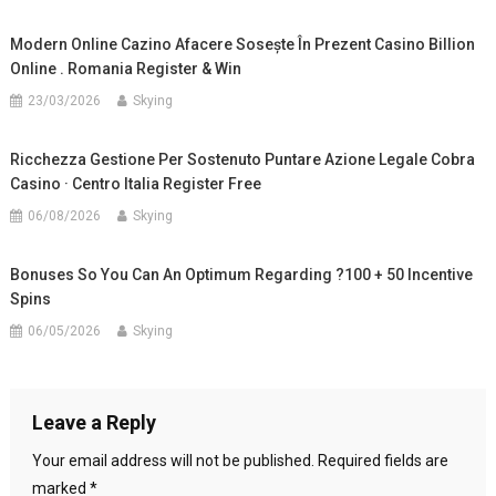
Modern Online Cazino Afacere Sosește În Prezent Casino Billion
Online . Romania Register & Win
23/03/2026
Skying
Ricchezza Gestione Per Sostenuto Puntare Azione Legale Cobra
Casino · Centro Italia Register Free
06/08/2026
Skying
Bonuses So You Can An Optimum Regarding ?100 + 50 Incentive
Spins
06/05/2026
Skying
Leave a Reply
Your email address will not be published.
Required fields are
marked
*