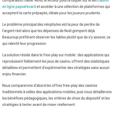
comparaison fiable. Ainsi, le lecteur pourra cliquer sur le lien
casino
en ligne paysafecard
et accéder à une sélection de plateformes qui
acceptent la carte prépayée, idéale pour les joueurs prudents.
Le problème principal des néophytes est la peur de perdre de
l’argent réel alors que les dépenses de Noël grimpent déjà.
Beaucoup préfèrent observer les tables plutôt que de s’y asseoir, ce
qui ralentit leur progression.
La solution réside dans le free‑play sur mobile : des applications qui
reproduisent fidèlement les jeux de casino, offrent des statistiques
détaillées et permettent d’expérimenter des stratégies sans aucun
enjeu financier.
Nous comparerons d’abord les offres free‑play des casinos
traditionnels à celles des applications mobiles, puis nous détaillerons
les bénéfices pédagogiques, les critères de choix du dispositif et les
stratégies à tester avant de miser réellement.