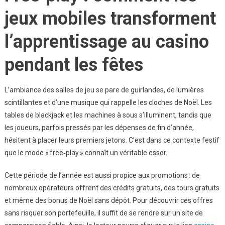
Comment
jeux mobiles transforment
Les
Jeux
l’apprentissage au casino
Mobiles
Transforment
pendant les fêtes
L’apprentissage
Au
Casino
L’ambiance des salles de jeu se pare de guirlandes, de lumières
Pendant
scintillantes et d’une musique qui rappelle les cloches de Noël. Les
Les
tables de blackjack et les machines à sous s’illuminent, tandis que
Fêtes
les joueurs, parfois pressés par les dépenses de fin d’année,
hésitent à placer leurs premiers jetons. C’est dans ce contexte festif
que le mode « free‑play » connaît un véritable essor.
Cette période de l’année est aussi propice aux promotions : de
nombreux opérateurs offrent des crédits gratuits, des tours gratuits
et même des bonus de Noël sans dépôt. Pour découvrir ces offres
sans risquer son portefeuille, il suffit de se rendre sur un site de