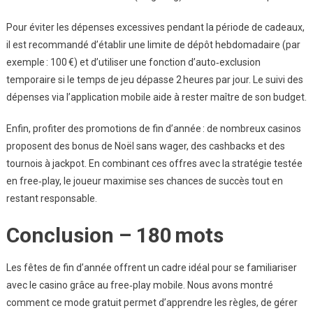
Pour éviter les dépenses excessives pendant la période de cadeaux,
il est recommandé d’établir une limite de dépôt hebdomadaire (par
exemple : 100 €) et d’utiliser une fonction d’auto‑exclusion
temporaire si le temps de jeu dépasse 2 heures par jour. Le suivi des
dépenses via l’application mobile aide à rester maître de son budget.
Enfin, profiter des promotions de fin d’année : de nombreux casinos
proposent des bonus de Noël sans wager, des cashbacks et des
tournois à jackpot. En combinant ces offres avec la stratégie testée
en free‑play, le joueur maximise ses chances de succès tout en
restant responsable.
Conclusion – 180 mots
Les fêtes de fin d’année offrent un cadre idéal pour se familiariser
avec le casino grâce au free‑play mobile. Nous avons montré
comment ce mode gratuit permet d’apprendre les règles, de gérer