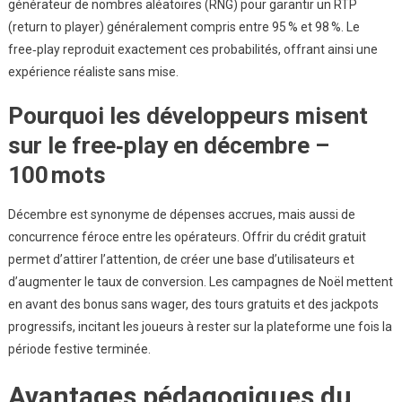
générateur de nombres aléatoires (RNG) pour garantir un RTP
(return to player) généralement compris entre 95 % et 98 %. Le
free‑play reproduit exactement ces probabilités, offrant ainsi une
expérience réaliste sans mise.
Pourquoi les développeurs misent
sur le free‑play en décembre –
100 mots
Décembre est synonyme de dépenses accrues, mais aussi de
concurrence féroce entre les opérateurs. Offrir du crédit gratuit
permet d’attirer l’attention, de créer une base d’utilisateurs et
d’augmenter le taux de conversion. Les campagnes de Noël mettent
en avant des bonus sans wager, des tours gratuits et des jackpots
progressifs, incitant les joueurs à rester sur la plateforme une fois la
période festive terminée.
Avantages pédagogiques du