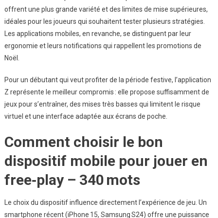
offrent une plus grande variété et des limites de mise supérieures,
idéales pour les joueurs qui souhaitent tester plusieurs stratégies.
Les applications mobiles, en revanche, se distinguent par leur
ergonomie et leurs notifications qui rappellent les promotions de
Noël.
Pour un débutant qui veut profiter de la période festive, l’application
Z représente le meilleur compromis : elle propose suffisamment de
jeux pour s’entraîner, des mises très basses qui limitent le risque
virtuel et une interface adaptée aux écrans de poche.
Comment choisir le bon
dispositif mobile pour jouer en
free‑play – 340 mots
Le choix du dispositif influence directement l’expérience de jeu. Un
smartphone récent (iPhone 15, Samsung S24) offre une puissance