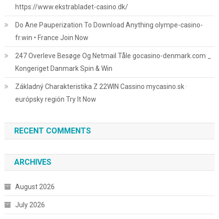
https://www.ekstrabladet-casino.dk/
Do Ane Pauperization To Download Anything olympe-casino-
fr.win • France Join Now
247 Overleve Besøge Og Netmail Tåle gocasino-denmark.com _
Kongeriget Danmark Spin & Win
Základný Charakteristika Z 22WIN Cassino mycasino.sk ·
európsky región Try It Now
RECENT COMMENTS
ARCHIVES
August 2026
July 2026