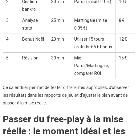
2
Gestion
30 min
Paroli (mise 0,10 €)
10 €
bankroll
3
Analyse
25 min
Martingale (mise
8 €
stats
0,05 €)
4
Bonus Noël
20 min
Utiliser 15 tours
12 €
gratuits + 5 € bonus
5
Révision
30 min
Mix
15 €
Paroli/Martingale,
comparer ROI
Ce calendrier permet de tester différentes approches, d’observer
les résultats dans les rapports de jeu et d’ajuster le plan avant de
passer à la mise réelle.
Passer du free‑play à la mise
réelle : le moment idéal et les