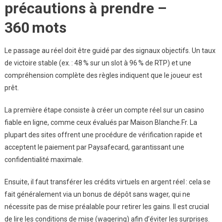
précautions à prendre –
360 mots
Le passage au réel doit être guidé par des signaux objectifs. Un taux
de victoire stable (ex. : 48 % sur un slot à 96 % de RTP) et une
compréhension complète des règles indiquent que le joueur est
prêt.
La première étape consiste à créer un compte réel sur un casino
fiable en ligne, comme ceux évalués par Maison Blanche.Fr. La
plupart des sites offrent une procédure de vérification rapide et
acceptent le paiement par Paysafecard, garantissant une
confidentialité maximale.
Ensuite, il faut transférer les crédits virtuels en argent réel : cela se
fait généralement via un bonus de dépôt sans wager, qui ne
nécessite pas de mise préalable pour retirer les gains. Il est crucial
de lire les conditions de mise (wagering) afin d’éviter les surprises.