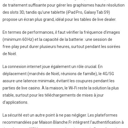
de traitement suffisante pour gérer les graphismes haute résolution
des slots 3D, tandis qu’une tablette (iPad Pro, Galaxy Tab S9)
propose un écran plus grand, idéal pour les tables de live dealer.
En termes de performances, il faut vérifier la fréquence d’images
(minimum 60 Hz) et la capacité de la batterie : une session de
free‑play peut durer plusieurs heures, surtout pendant les soirées
de Noël.
La connexion internet joue également un rôle crucial. En
déplacement (marchés de Noël, réunions de famille), le 4G/5G
assure une latence minimale, évitant les coupures pendant les
parties de live casino. À la maison, le Wi‑Fi reste la solution la plus
stable, surtout pour les téléchargements de mises à jour
d’applications.
La sécurité est un autre point à ne pas négliger. Les plateformes
recommandées par Maison Blanche.Fr intègrent l’authentification à