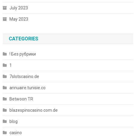
July 2023
May 2023
CATEGORIES
! Без рубрики
1
7slotscasino.de
annuaire.tunisie.co
Betwoon TR
blazespinscasino.com.de
blog
casino