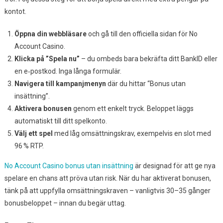
kontot.
Öppna din webbläsare
och gå till den officiella sidan för No
Account Casino.
Klicka på ”Spela nu”
– du ombeds bara bekräfta ditt BankID eller
en e‑postkod. Inga långa formulär.
Navigera till kampanjmenyn
där du hittar “Bonus utan
insättning”.
Aktivera bonusen
genom ett enkelt tryck. Beloppet läggs
automatiskt till ditt spelkonto.
Välj ett spel
med låg omsättningskrav, exempelvis en slot med
96 % RTP.
No Account Casino bonus utan insättning
är designad för att ge nya
spelare en chans att pröva utan risk. När du har aktiverat bonusen,
tänk på att uppfylla omsättningskraven – vanligtvis 30–35 gånger
bonusbeloppet – innan du begär uttag.