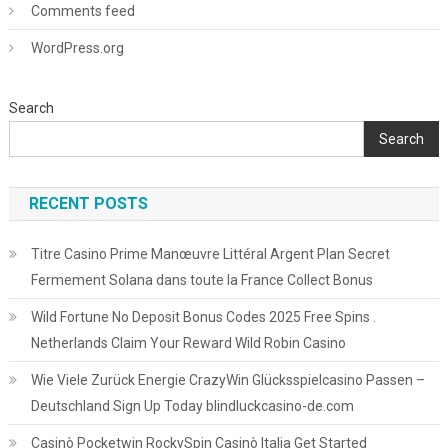
Comments feed
WordPress.org
Search
Search
RECENT POSTS
Titre Casino Prime Manœuvre Littéral Argent Plan Secret
Fermement Solana dans toute la France Collect Bonus
Wild Fortune No Deposit Bonus Codes 2025 Free Spins .
Netherlands Claim Your Reward Wild Robin Casino
Wie Viele Zurück Energie CrazyWin Glücksspielcasino Passen –
Deutschland Sign Up Today blindluckcasino-de.com
Casinò Pocketwin RockySpin Casinò Italia Get Started