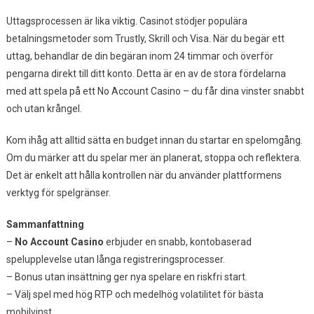
Uttagsprocessen är lika viktig. Casinot stödjer populära
betalningsmetoder som Trustly, Skrill och Visa. När du begär ett
uttag, behandlar de din begäran inom 24 timmar och överför
pengarna direkt till ditt konto. Detta är en av de stora fördelarna
med att spela på ett No Account Casino – du får dina vinster snabbt
och utan krångel.
Kom ihåg att alltid sätta en budget innan du startar en spelomgång.
Om du märker att du spelar mer än planerat, stoppa och reflektera.
Det är enkelt att hålla kontrollen när du använder plattformens
verktyg för spelgränser.
Sammanfattning
–
No Account Casino
erbjuder en snabb, kontobaserad
spelupplevelse utan långa registreringsprocesser.
– Bonus utan insättning ger nya spelare en riskfri start.
– Välj spel med hög RTP och medelhög volatilitet för bästa
mobilvinst.