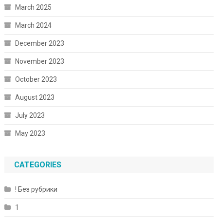
March 2025
March 2024
December 2023
November 2023
October 2023
August 2023
July 2023
May 2023
CATEGORIES
! Без рубрики
1