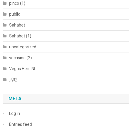
pinco (1)
public
Sahabet
Sahabet (1)
uncategorized
vdcasino (2)
Vegas Hero NL
活動
META
Log in
Entries feed