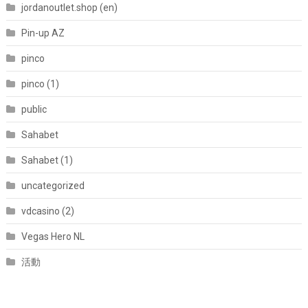
jordanoutlet.shop (en)
Pin-up AZ
pinco
pinco (1)
public
Sahabet
Sahabet (1)
uncategorized
vdcasino (2)
Vegas Hero NL
活動