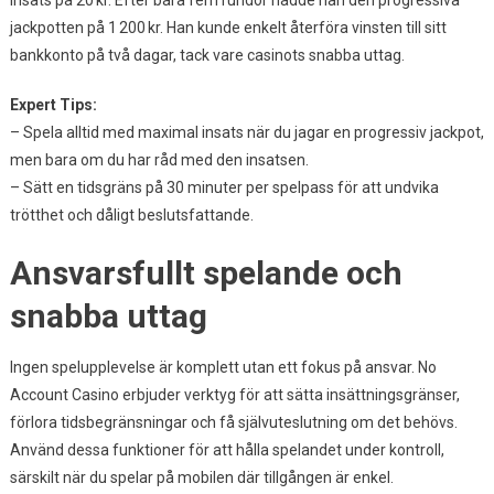
insats på 20 kr. Efter bara fem rundor nådde han den progressiva
jackpotten på 1 200 kr. Han kunde enkelt återföra vinsten till sitt
bankkonto på två dagar, tack vare casinots snabba uttag.
Expert Tips:
– Spela alltid med maximal insats när du jagar en progressiv jackpot,
men bara om du har råd med den insatsen.
– Sätt en tidsgräns på 30 minuter per spelpass för att undvika
trötthet och dåligt beslutsfattande.
Ansvarsfullt spelande och
snabba uttag
Ingen spelupplevelse är komplett utan ett fokus på ansvar. No
Account Casino erbjuder verktyg för att sätta insättningsgränser,
förlora tidsbegränsningar och få självuteslutning om det behövs.
Använd dessa funktioner för att hålla spelandet under kontroll,
särskilt när du spelar på mobilen där tillgången är enkel.