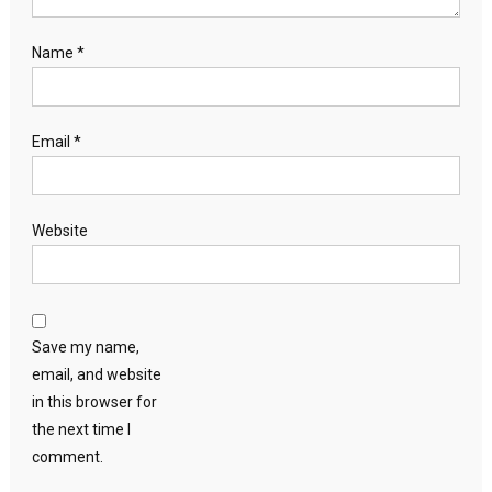
Name
*
Email
*
Website
Save my name,
email, and website
in this browser for
the next time I
comment.