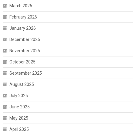
March 2026
February 2026
January 2026
December 2025
November 2025
October 2025
September 2025
August 2025
July 2025
June 2025
May 2025
April 2025