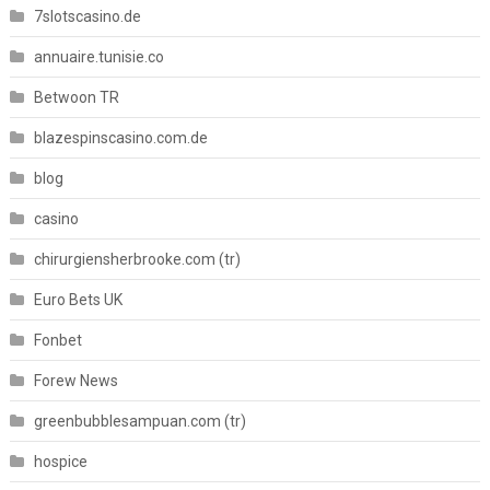
7slotscasino.de
annuaire.tunisie.co
Betwoon TR
blazespinscasino.com.de
blog
casino
chirurgiensherbrooke.com (tr)
Euro Bets UK
Fonbet
Forew News
greenbubblesampuan.com (tr)
hospice