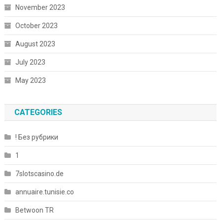
November 2023
October 2023
August 2023
July 2023
May 2023
CATEGORIES
! Без рубрики
1
7slotscasino.de
annuaire.tunisie.co
Betwoon TR