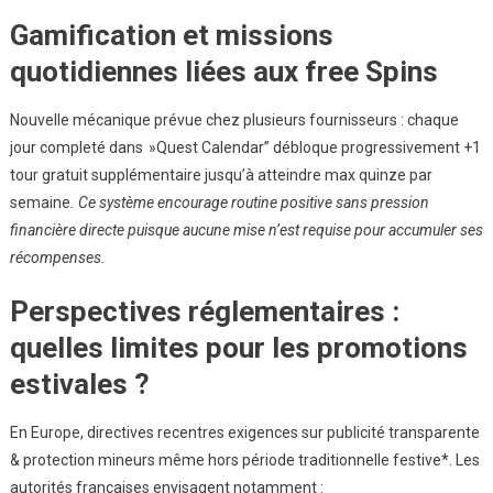
Gamification et missions
quotidiennes liées aux free Spins
Nouvelle mécanique prévue chez plusieurs fournisseurs : chaque
jour completé dans »Quest Calendar” débloque progressivement +1
tour gratuit supplémentaire jusqu’à atteindre max quinze par
semaine
. Ce système encourage routine positive sans pression
financière directe puisque aucune mise n’est requise pour accumuler ses
récompenses.
Perspectives réglementaires :
quelles limites pour les promotions
estivales ?
En Europe, directives recentres exigences sur publicité transparente
& protection mineurs même hors période traditionnelle festive*. Les
autorités françaises envisagent notamment :