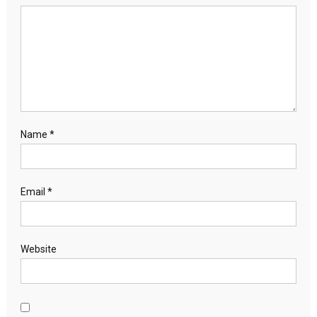
Name
*
Email
*
Website