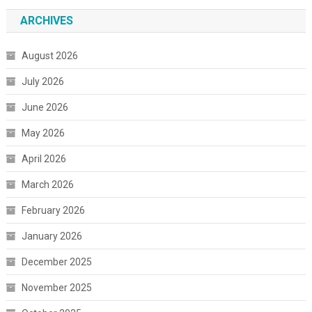
ARCHIVES
August 2026
July 2026
June 2026
May 2026
April 2026
March 2026
February 2026
January 2026
December 2025
November 2025