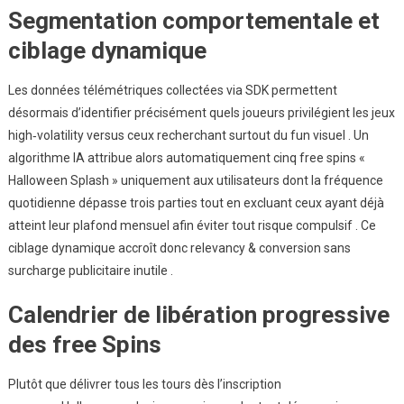
Segmentation comportementale et
ciblage dynamique
Les données télémétriques collectées via SDK permettent
désormais d’identifier précisément quels joueurs privilégient les jeux
high‑volatility versus ceux recherchant surtout du fun visuel . Un
algorithme IA attribue alors automatiquement cinq free spins «
Halloween Splash » uniquement aux utilisateurs dont la fréquence
quotidienne dépasse trois parties tout en excluant ceux ayant déjà
atteint leur plafond mensuel afin éviter tout risque compulsif . Ce
ciblage dynamique accroît donc relevancy & conversion sans
surcharge publicitaire inutile .
Calendrier de libération progressive
des free Spins
Plutôt que délivrer tous les tours dès l’inscription