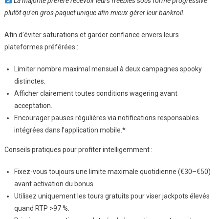
La majorité préfère recevoir leurs freebies sous forme progressive
plutôt qu’en gros paquet unique afin mieux gérer leur bankroll.
Afin d’éviter saturations et garder confiance envers leurs
plateformes préférées :
Limiter nombre maximal mensuel à deux campagnes spooky
distinctes.
Afficher clairement toutes conditions wagering avant
acceptation.
Encourager pauses régulières via notifications responsables
intégrées dans l’application mobile.*
Conseils pratiques pour profiter intelligemment :
Fixez-vous toujours une limite maximale quotidienne (€30–€50)
avant activation du bonus.
Utilisez uniquement les tours gratuits pour viser jackpots élevés
quand RTP >97 %.