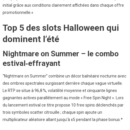
initial grâce aux conditions clairement affichées dans chaque offre
promotionnelle.«
Top 5 des slots Halloween qui
dominent l’été
Nightmare on Summer – le combo
estival‑effrayant
“Nightmare on Summer” combine un décor balnéaire nocturne avec
des ombres spectrales surgissant derrière chaque vague virtuelle.
Le RTP se situe à 96,8 %, volatilité moyenne et cinquante lignes
gagnantes actives parallèlement au mode « Free Spin Night ». Lors
du lancement estival ce titre propose 10 free spins déclenchés par
trois symboles scatter citrouille ; chaque spin ajoute un
multiplicateur aléatoire allant jusqu’à x5 pendant la phase bonus.*