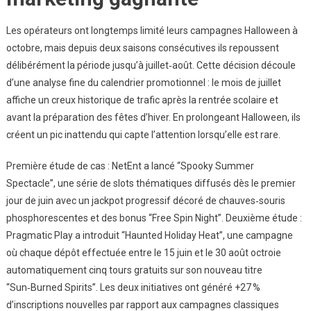
Les opérateurs ont longtemps limité leurs campagnes Halloween à
octobre, mais depuis deux saisons consécutives ils repoussent
délibérément la période jusqu’à juillet‑août. Cette décision découle
d’une analyse fine du calendrier promotionnel : le mois de juillet
affiche un creux historique de trafic après la rentrée scolaire et
avant la préparation des fêtes d’hiver. En prolongeant Halloween, ils
créent un pic inattendu qui capte l’attention lorsqu’elle est rare.
Première étude de cas : NetEnt a lancé “Spooky Summer
Spectacle”, une série de slots thématiques diffusés dès le premier
jour de juin avec un jackpot progressif décoré de chauves‑souris
phosphorescentes et des bonus “Free Spin Night”. Deuxième étude :
Pragmatic Play a introduit “Haunted Holiday Heat”, une campagne
où chaque dépôt effectuée entre le 15 juin et le 30 août octroie
automatiquement cinq tours gratuits sur son nouveau titre
“Sun‑Burned Spirits”. Les deux initiatives ont généré +27 %
d’inscriptions nouvelles par rapport aux campagnes classiques