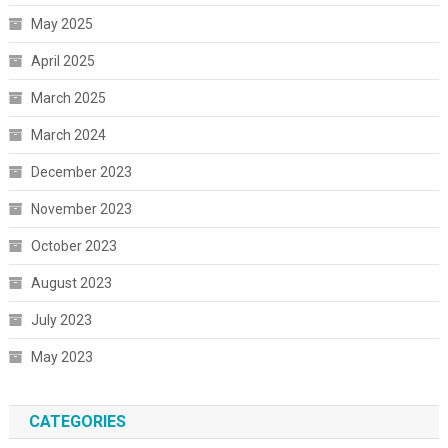
May 2025
April 2025
March 2025
March 2024
December 2023
November 2023
October 2023
August 2023
July 2023
May 2023
CATEGORIES