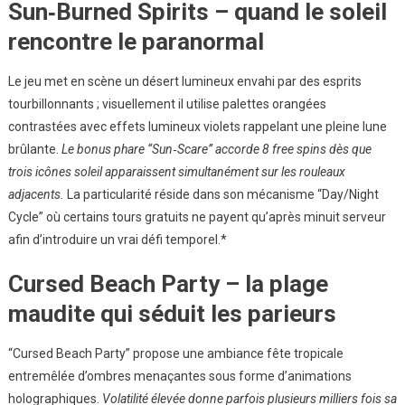
Sun‑Burned Spirits – quand le soleil
rencontre le paranormal
Le jeu met en scène un désert lumineux envahi par des esprits
tourbillonnants ; visuellement il utilise palettes orangées
contrastées avec effets lumineux violets rappelant une pleine lune
brûlante.
Le bonus phare “Sun‑Scare” accorde 8 free spins dès que
trois icônes soleil apparaissent simultanément sur les rouleaux
adjacents.
La particularité réside dans son mécanisme “Day/Night
Cycle” où certains tours gratuits ne payent qu’après minuit serveur
afin d’introduire un vrai défi temporel.*
Cursed Beach Party – la plage
maudite qui séduit les parieurs
“Cursed Beach Party” propose une ambiance fête tropicale
entremêlée d’ombres menaçantes sous forme d’animations
holographiques.
Volatilité élevée donne parfois plusieurs milliers fois sa