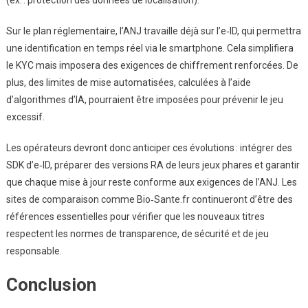
(ex. : protection des données de localisation).
Sur le plan réglementaire, l’ANJ travaille déjà sur l’e‑ID, qui permettra
une identification en temps réel via le smartphone. Cela simplifiera
le KYC mais imposera des exigences de chiffrement renforcées. De
plus, des limites de mise automatisées, calculées à l’aide
d’algorithmes d’IA, pourraient être imposées pour prévenir le jeu
excessif.
Les opérateurs devront donc anticiper ces évolutions : intégrer des
SDK d’e‑ID, préparer des versions RA de leurs jeux phares et garantir
que chaque mise à jour reste conforme aux exigences de l’ANJ. Les
sites de comparaison comme Bio‑Sante.fr continueront d’être des
références essentielles pour vérifier que les nouveaux titres
respectent les normes de transparence, de sécurité et de jeu
responsable.
Conclusion