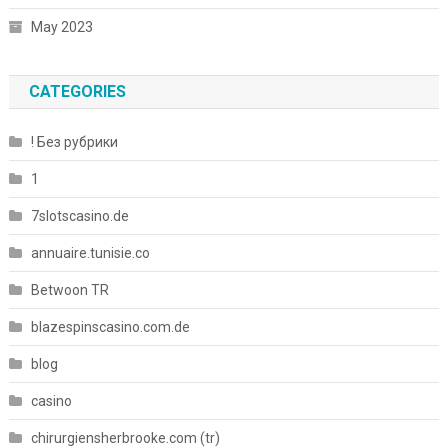
May 2023
CATEGORIES
! Без рубрики
1
7slotscasino.de
annuaire.tunisie.co
Betwoon TR
blazespinscasino.com.de
blog
casino
chirurgiensherbrooke.com (tr)