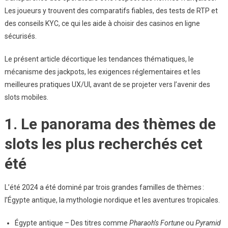
Les joueurs y trouvent des comparatifs fiables, des tests de RTP et
des conseils KYC, ce qui les aide à choisir des casinos en ligne
sécurisés.
Le présent article décortique les tendances thématiques, le
mécanisme des jackpots, les exigences réglementaires et les
meilleures pratiques UX/UI, avant de se projeter vers l’avenir des
slots mobiles.
1. Le panorama des thèmes de
slots les plus recherchés cet
été
L’été 2024 a été dominé par trois grandes familles de thèmes :
l’Égypte antique, la mythologie nordique et les aventures tropicales.
Égypte antique – Des titres comme
Pharaoh’s Fortune
ou
Pyramid