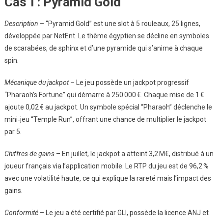
Cas 1 : Pyramid Gold
Description
– “Pyramid Gold” est une slot à 5 rouleaux, 25 lignes,
développée par NetEnt. Le thème égyptien se décline en symboles
de scarabées, de sphinx et d’une pyramide qui s’anime à chaque
spin.
Mécanique du jackpot
– Le jeu possède un jackpot progressif
“Pharaoh’s Fortune” qui démarre à 250 000 €. Chaque mise de 1 €
ajoute 0,02 € au jackpot. Un symbole spécial “Pharaoh” déclenche le
mini‑jeu “Temple Run”, offrant une chance de multiplier le jackpot
par 5.
Chiffres de gains
– En juillet, le jackpot a atteint 3,2 M€, distribué à un
joueur français via l’application mobile. Le RTP du jeu est de 96,2 %
avec une volatilité haute, ce qui explique la rareté mais l’impact des
gains.
Conformité
– Le jeu a été certifié par GLI, possède la licence ANJ et