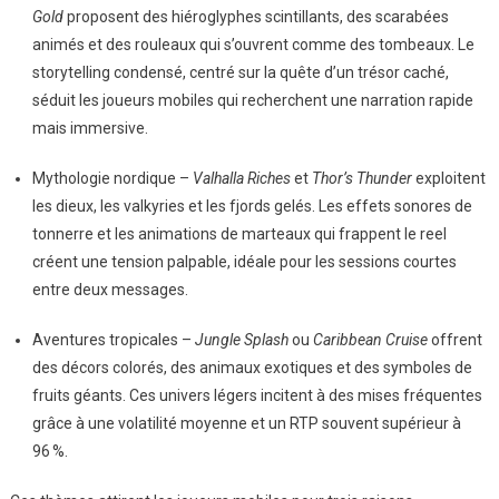
Gold
proposent des hiéroglyphes scintillants, des scarabées
animés et des rouleaux qui s’ouvrent comme des tombeaux. Le
storytelling condensé, centré sur la quête d’un trésor caché,
séduit les joueurs mobiles qui recherchent une narration rapide
mais immersive.
Mythologie nordique –
Valhalla Riches
et
Thor’s Thunder
exploitent
les dieux, les valkyries et les fjords gelés. Les effets sonores de
tonnerre et les animations de marteaux qui frappent le reel
créent une tension palpable, idéale pour les sessions courtes
entre deux messages.
Aventures tropicales –
Jungle Splash
ou
Caribbean Cruise
offrent
des décors colorés, des animaux exotiques et des symboles de
fruits géants. Ces univers légers incitent à des mises fréquentes
grâce à une volatilité moyenne et un RTP souvent supérieur à
96 %.