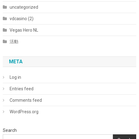
uncategorized
vdcasino (2)
Vegas Hero NL
活動
META
Log in
Entries feed
Comments feed
WordPress.org
Search