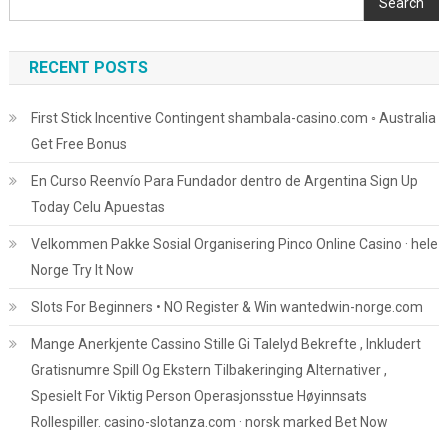
Search
RECENT POSTS
First Stick Incentive Contingent shambala-casino.com ◦ Australia
Get Free Bonus
En Curso Reenvío Para Fundador dentro de Argentina Sign Up
Today Celu Apuestas
Velkommen Pakke Sosial Organisering Pinco Online Casino · hele
Norge Try It Now
Slots For Beginners • NO Register & Win wantedwin-norge.com
Mange Anerkjente Cassino Stille Gi Talelyd Bekrefte , Inkludert
Gratisnumre Spill Og Ekstern Tilbakeringing Alternativer ,
Spesielt For Viktig Person Operasjonsstue Høyinnsats
Rollespiller. casino-slotanza.com · norsk marked Bet Now