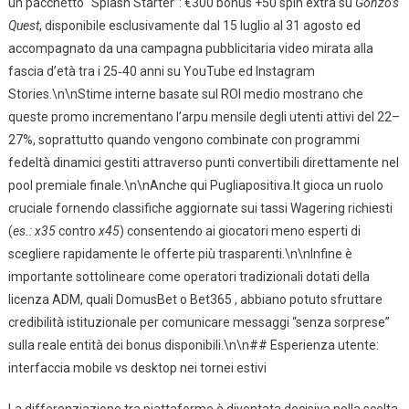
un pacchetto “Splash Starter”: €300 bonus +50 spin extra su
Gonzo’s
Quest
, disponibile esclusivamente dal 15 luglio al 31 agosto ed
accompagnato da una campagna pubblicitaria video mirata alla
fascia d’età tra i 25‑40 anni su YouTube ed Instagram
Stories.\n\nStime interne basate sul ROI medio mostrano che
queste promo incrementano l’arpu mensile degli utenti attivi del 22–
27%, soprattutto quando vengono combinate con programmi
fedeltà dinamici gestiti attraverso punti convertibili direttamente nel
pool premiale finale.\n\nAnche qui Pugliapositiva.It gioca un ruolo
cruciale fornendo classifiche aggiornate sui tassi Wagering richiesti
(
es.: x35
contro
x45
) consentendo ai giocatori meno esperti di
scegliere rapidamente le offerte più trasparenti.\n\nInfine è
importante sottolineare come operatori tradizionali dotati della
licenza ADM, quali DomusBet o Bet365 , abbiano potuto sfruttare
credibilità istituzionale per comunicare messaggi “senza sorprese”
sulla reale entità dei bonus disponibili.\n\n## Esperienza utente:
interfaccia mobile vs desktop nei tornei estivi