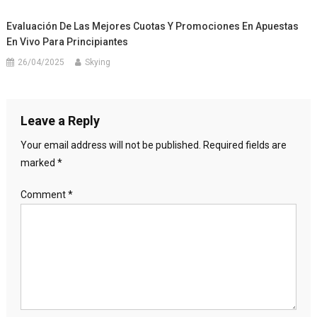
Evaluación De Las Mejores Cuotas Y Promociones En Apuestas
En Vivo Para Principiantes
26/04/2025
Skying
Leave a Reply
Your email address will not be published.
Required fields are
marked
*
Comment
*