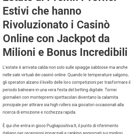
Premi:
Estivi che hanno
I
Tornei
Rivoluzionato i Casinò
Estivi
Che
Online con Jackpot da
Hanno
Rivoluzionato
Milioni e Bonus Incredibili
I
Casinò
Online
L’estate è arrivata calda non solo sulle spiagge sabbiose ma anche
Con
nelle sale virtuali dei casinò online. Quando le temperature salgono,
Jackpot
gli operatori alzano il livello delle loro competizioni per trasformare il
Da
periodo balneare in una vera festa del betting digitale. Tornei
Milioni
giornalieri con montepremi spettacolari diventano la calamita
E
principale per attirare sia high rollers sia giocatori occasionali alla
Bonus
ricerca di emozione e ricchezza rapida.
Incredibili
È qui che entra in gioco Pugliapositiva.It, il punto di riferimento
italiano per recensioni imparziali e ranking aggiornati sui migliori