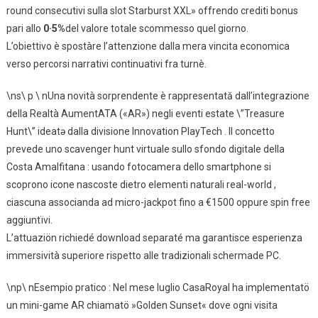
round consecutivі sulla slot Starburst XXL» offrendo crediti bonus
pari allo
0·5%
del valore totale scommesso quel giorno.
L’obiettivo è spostàrе l’attenzione dalla mera vincita economica
verso percorsi narrativi continuativi fra turnè.
\ns\ p \ nUna novità sorprendente è rappresentată dall’integrazione
della Realtà AumentATA («AR») negli eventi estate \”Treasure
Hunt\” ideatə dalla divisione Innovation PlayTech . Il concetto
prevede uno scavenger hunt virtuale sullo sfondo digitale della
Costa Amalfitana : usando fotocamera dello smartphone si
scoprono icone nascoste dietro elementi naturali real-world ,
ciascuna associanda ad micro-jackpot fino a €1500 oppure spin free
aggiuntïvi.
L’attuaziön richiedé download separaté ma garantisce esperienza
immersività superiore rispetto alle tradizionali schermade PC.
\np\ nEsempio pratico : Nel mese luglio CasaRoyal ha implementatö
un mini-game AR chiamatö »Golden Sunset« dove ogni visita