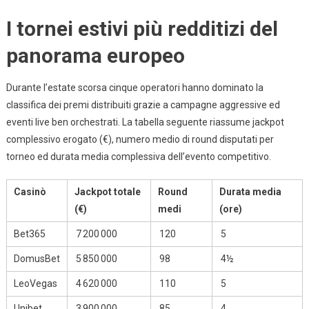
I tornei estivi più redditizi del
panorama europeo
Durante l’estate scorsa cinque operatori hanno dominato la
classifica dei premi distribuiti grazie a campagne aggressive ed
eventi live ben orchestrati. La tabella seguente riassume jackpot
complessivo erogato (€), numero medio di round disputati per
torneo ed durata media complessiva dell’evento competitivo.
Casinò
Jackpot totale
Round
Durata media
(€)
medi
(ore)
Bet365
7 200 000
120
5
DomusBet
5 850 000
98
4½
LeoVegas
4 620 000
110
5
Unibet
3 900 000
85
4