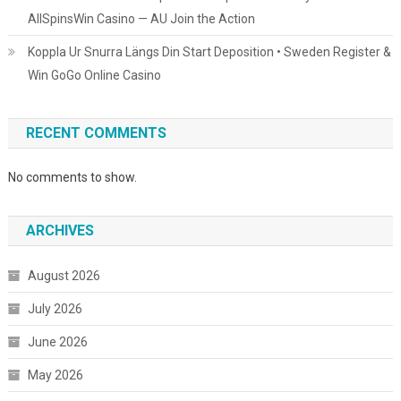
AllSpinsWin Casino — AU Join the Action
Koppla Ur Snurra Längs Din Start Deposition • Sweden Register &
Win GoGo Online Casino
RECENT COMMENTS
No comments to show.
ARCHIVES
August 2026
July 2026
June 2026
May 2026