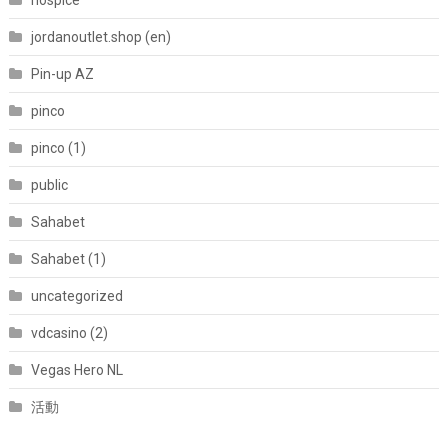
hospice
jordanoutlet.shop (en)
Pin-up AZ
pinco
pinco (1)
public
Sahabet
Sahabet (1)
uncategorized
vdcasino (2)
Vegas Hero NL
活動