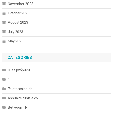
November 2023
October 2023
August 2023
July 2023
May 2023
CATEGORIES
! Без рубрики
1
7slotscasino.de
annuaire.tunisie.co
Betwoon TR