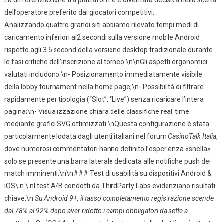
La differenziazione tra piattaforme è diventata decisiva nella scelta
dell’operatore preferito dai giocatori competitivi.
Analizzando quattro grandi siti abbiamo rilevato tempi medi di
caricamento inferiori ai​2 second​i sulla versione mobile Android
rispetto agli ​3.​5​ second​​ della versione desktop tradizionale durante
le fasi critiche dell’inscrizione al torneo.\n\nGli aspetti ergonomici
valutati includono:\n- Posizionamento immediatamente visibile
della lobby tournament nella home page;\n- Possibilità di filtrare
rapidamente per tipologia (“Slot”, “Live”) senza ricaricare l’intera
pagina;\n- Visualizzazione chiara delle classifiche real‑time
mediante grafici SVG ottimizzati.\nQuesta configurazione è stata
particolarmente lodata dagli utenti italiani nel forum
CasinoTalk Italia
,
dove numerosi commentatori hanno definito l’esperienza «snella»
solo se presente una barra laterale dedicata alle notifiche push dei
match imminenti.\n\n### Test di usabilità su dispositivi Android &
iOS\ n \ nI test A/B condotti da ThirdParty Labs evidenziano risultati
chiave:\n
Su Android 9+, il tasso completamento registrazione scende
dal 78% al 92% dopo aver ridotto i campi obbligatori da sette a