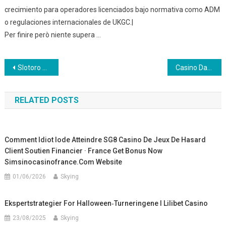
crecimiento para operadores licenciados bajo normativa como ADM
o regulaciones internacionales de UKGC.|
Per finire però niente supera …
Post
Slotoro Casino – Pełny Instruktaż dotyczący Nowoczesnej Stronie Gamingowej
Casino Days: Your Entry Point into Top-Tier Web-Based Gaming Excellence
navigation
RELATED POSTS
Comment Idiot Iode Atteindre SG8 Casino De Jeux De Hasard
Client Soutien Financier · France Get Bonus Now
Simsinocasinofrance.com Website
01/06/2026
Skying
Ekspertstrategier For Halloween‑turneringene I Lilibet Casino
23/08/2025
Skying