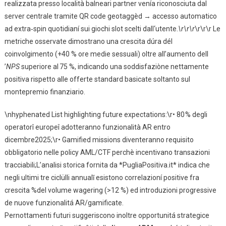
realizzata presso località balneari partner venía riconosciuta dal
server centrale tramite QR code geotaggèd → accesso automatico
ad extra‐spin quotidianí sui giochi slot scelti dall‘utente.
\r\r\r
\r\r\r Le
metriche osservate dimostrano una crescita dúra dél
coinvolgimento (+40 % ore medie sessuali) oltre all’aumento dell
’
NPS
superiore al 75 %, indicandο una soddisfaziòne nettamente
positiva rispetto alle offerte standard basicate soltanto sul
montepremio finanziario.
\nhyphenated List highlighting future expectations:\r• 80 % degli
operatorî europeî adotteranno funzionalità AR entro
dicembre2025;\r• Gamified missions diventeranno requisito
obbligatorio nelle policy AML/CTF perchè incentivano transazioni
tracciabili;
L’analisi storica fornita da *PugliaPositiva.it* indica che
negli ultimi tre ciclülli annualĭ esistono correlazioní positive fra
crescita %del volume wagering (>12 %) ed introduzioni progressive
de nuove funzionalitá AR/gamificate.
Pernottamenti futuri suggeriscono inoltre opportunitá strategice