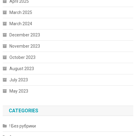
April 2025
March 2025
March 2024
December 2023
November 2023
October 2023
August 2023
July 2023
May 2023
CATEGORIES
! Без рубрики