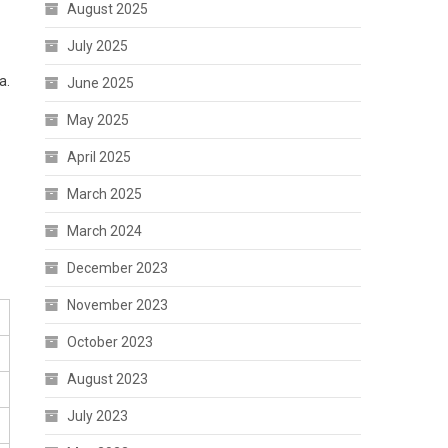
August 2025
July 2025
а.
June 2025
May 2025
.
April 2025
March 2025
March 2024
December 2023
November 2023
October 2023
August 2023
July 2023