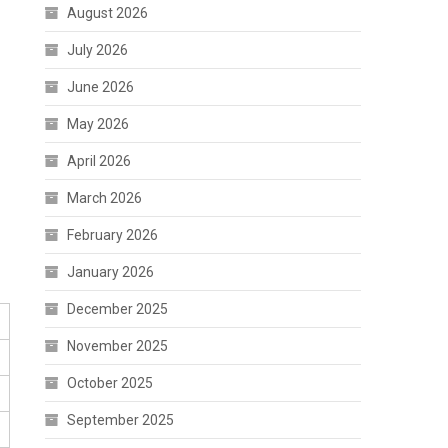
August 2026
July 2026
June 2026
May 2026
April 2026
March 2026
February 2026
January 2026
December 2025
November 2025
October 2025
September 2025