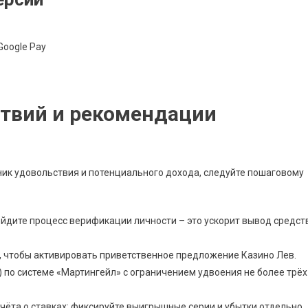
Google Pay
ствий и рекомендации
чник удовольствия и потенциального дохода, следуйте пошаговому
йдите процесс верификации личности – это ускорит вывод средст
, чтобы активировать приветственное предложение Казино Лев.
) по системе «Мартингейл» с ограничением удвоения не более трёх
ёта о ставках; фиксируйте выигрышные серии и убытки отдельно.