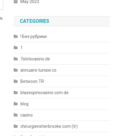
May 2023
ть
CATEGORIES
! Без рубрики
1
7slotscasino.de
annuaire.tunisie.co
Betwoon TR
blazespinscasino.com.de
blog
casino
chirurgiensherbrooke.com (tr)