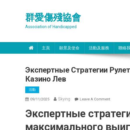
Skip
to
群愛傷殘協會
content
Association of Handicapped
主頁
願景及使命
活動及服務
聯絡
Экспертные Стратегии Руле
Казино Лев
活動
Skying
On
09/11/2025
Leave A Comment
Экспертны
Экспертные стратеги
Стратегии
Рулетки
максимального выиг
Для