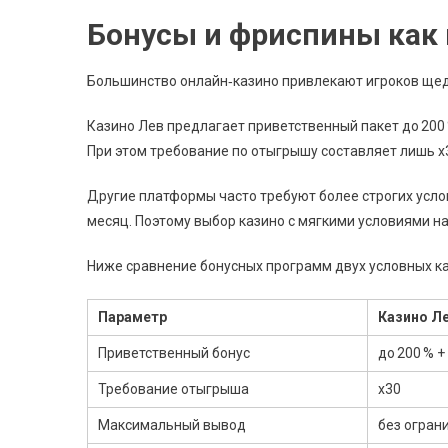
Бонусы и фриспины как 
Большинство онлайн‑казино привлекают игроков щед
Казино Лев предлагает приветственный пакет до 200
При этом требование по отыгрышу составляет лишь x3
Другие платформы часто требуют более строгих услов
месяц. Поэтому выбор казино с мягкими условиями н
Ниже сравнение бонусных программ двух условных ка
Параметр
Казино Л
Приветственный бонус
до 200 % 
Требование отыгрыша
x30
Максимальный вывод
без огран