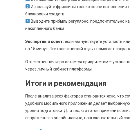
Используйте фриспины только после выполнения т
блокировки средств.
Выводите прибыль регулярно, предпочтительно ка
накопленного банка.
Экспертный совет:
если вы чувствуете усталость ил
на 15 минут. Психологический отдых помогает сохран
Ответственная игра остаётся приоритетом – устанав
через личный кабинет платформы.
Итоги и рекомендация
После анализа всех факторов становится ясно, что с
удобного мобильного приложения делает выбранную
уровня подготовки. Для тех, кто готов применить о
современного онлайн‑казино, наш окончательный сов