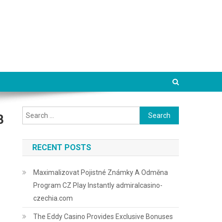
Search
В
for:
RECENT POSTS
Maximalizovat Pojistné Známky A Odměna
Program CZ Play Instantly admiralcasino-
czechia.com
The Eddy Casino Provides Exclusive Bonuses