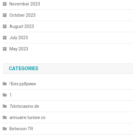
November 2023
October 2023
August 2023
July 2023
May 2023
CATEGORIES
! Без рубрики
1
7slotscasino.de
annuaire.tunisie.co
Betwoon TR