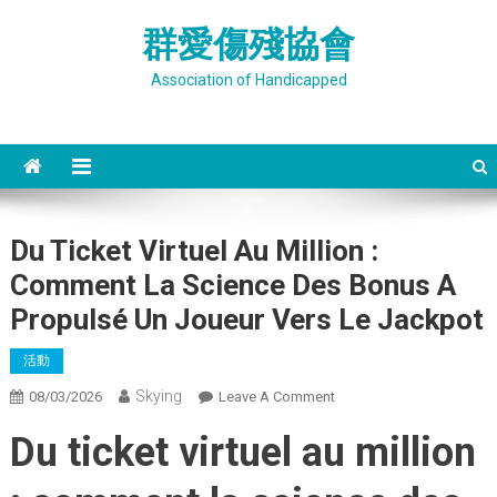
Skip
群愛傷殘協會
to
content
Association of Handicapped
Du Ticket Virtuel Au Million :
Comment La Science Des Bonus A
Propulsé Un Joueur Vers Le Jackpot
活動
Skying
On
08/03/2026
Leave A Comment
Du
Du ticket virtuel au million
Ticket
Virtuel