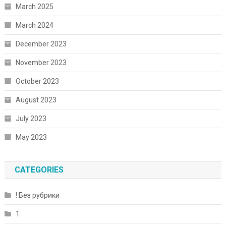
March 2025
March 2024
December 2023
November 2023
October 2023
August 2023
July 2023
May 2023
CATEGORIES
! Без рубрики
1