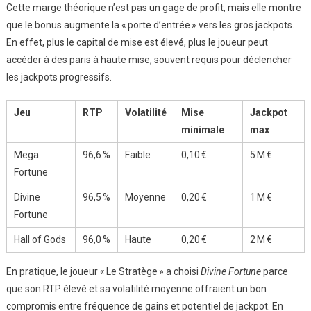
Cette marge théorique n’est pas un gage de profit, mais elle montre
que le bonus augmente la « porte d’entrée » vers les gros jackpots.
En effet, plus le capital de mise est élevé, plus le joueur peut
accéder à des paris à haute mise, souvent requis pour déclencher
les jackpots progressifs.
Jeu
RTP
Volatilité
Mise
Jackpot
minimale
max
Mega
96,6 %
Faible
0,10 €
5 M €
Fortune
Divine
96,5 %
Moyenne
0,20 €
1 M €
Fortune
Hall of Gods
96,0 %
Haute
0,20 €
2 M €
En pratique, le joueur « Le Stratège » a choisi
Divine Fortune
parce
que son RTP élevé et sa volatilité moyenne offraient un bon
compromis entre fréquence de gains et potentiel de jackpot. En