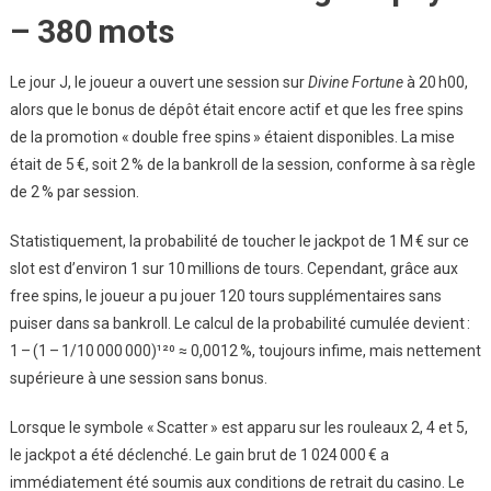
– 380 mots
Le jour J, le joueur a ouvert une session sur
Divine Fortune
à 20 h00,
alors que le bonus de dépôt était encore actif et que les free spins
de la promotion « double free spins » étaient disponibles. La mise
était de 5 €, soit 2 % de la bankroll de la session, conforme à sa règle
de 2 % par session.
Statistiquement, la probabilité de toucher le jackpot de 1 M € sur ce
slot est d’environ 1 sur 10 millions de tours. Cependant, grâce aux
free spins, le joueur a pu jouer 120 tours supplémentaires sans
puiser dans sa bankroll. Le calcul de la probabilité cumulée devient :
1 – (1 – 1/10 000 000)¹²⁰ ≈ 0,0012 %, toujours infime, mais nettement
supérieure à une session sans bonus.
Lorsque le symbole « Scatter » est apparu sur les rouleaux 2, 4 et 5,
le jackpot a été déclenché. Le gain brut de 1 024 000 € a
immédiatement été soumis aux conditions de retrait du casino. Le