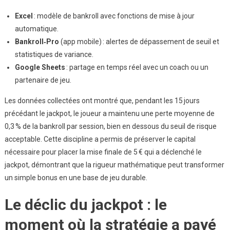
Excel
: modèle de bankroll avec fonctions de mise à jour
automatique.
Bankroll‑Pro
(app mobile) : alertes de dépassement de seuil et
statistiques de variance.
Google Sheets
: partage en temps réel avec un coach ou un
partenaire de jeu.
Les données collectées ont montré que, pendant les 15 jours
précédant le jackpot, le joueur a maintenu une perte moyenne de
0,3 % de la bankroll par session, bien en dessous du seuil de risque
acceptable. Cette discipline a permis de préserver le capital
nécessaire pour placer la mise finale de 5 € qui a déclenché le
jackpot, démontrant que la rigueur mathématique peut transformer
un simple bonus en une base de jeu durable.
Le déclic du jackpot : le
moment où la stratégie a payé