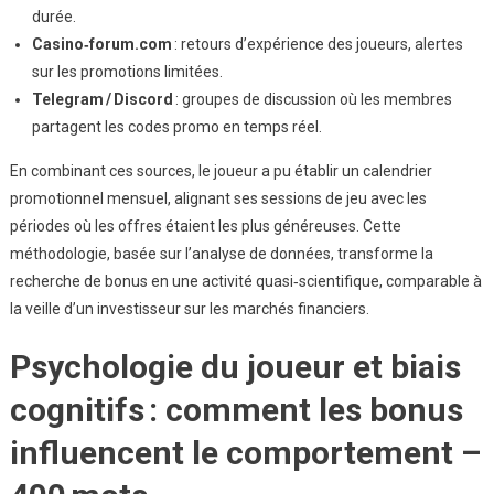
durée.
Casino‑forum.com
: retours d’expérience des joueurs, alertes
sur les promotions limitées.
Telegram / Discord
: groupes de discussion où les membres
partagent les codes promo en temps réel.
En combinant ces sources, le joueur a pu établir un calendrier
promotionnel mensuel, alignant ses sessions de jeu avec les
périodes où les offres étaient les plus généreuses. Cette
méthodologie, basée sur l’analyse de données, transforme la
recherche de bonus en une activité quasi‑scientifique, comparable à
la veille d’un investisseur sur les marchés financiers.
Psychologie du joueur et biais
cognitifs : comment les bonus
influencent le comportement –