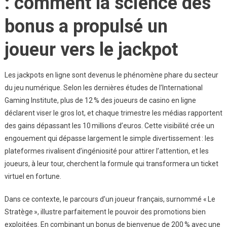
: comment la science des
Au
Million
bonus a propulsé un
:
Comment
joueur vers le jackpot
La
Science
Des
Les jackpots en ligne sont devenus le phénomène phare du secteur
Bonus
du jeu numérique. Selon les dernières études de l’International
A
Gaming Institute, plus de 12 % des joueurs de casino en ligne
Propulsé
déclarent viser le gros lot, et chaque trimestre les médias rapportent
Un
des gains dépassant les 10 millions d’euros. Cette visibilité crée un
Joueur
engouement qui dépasse largement le simple divertissement : les
Vers
plateformes rivalisent d’ingéniosité pour attirer l’attention, et les
Le
joueurs, à leur tour, cherchent la formule qui transformera un ticket
Jackpot
virtuel en fortune.
Dans ce contexte, le parcours d’un joueur français, surnommé « Le
Stratège », illustre parfaitement le pouvoir des promotions bien
exploitées. En combinant un bonus de bienvenue de 200 % avec une