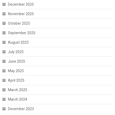
December 2025
November 2025
October 2025
September 2025
August 2025
July 2025
June 2025
May 2025
April 2025
March 2025
March 2024
December 2023