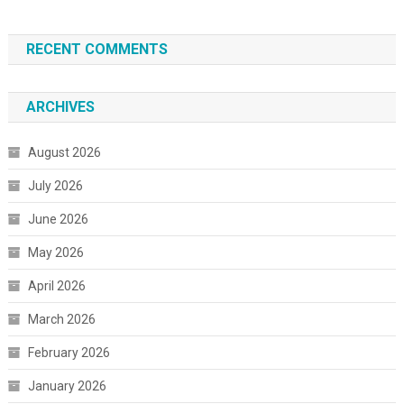
RECENT COMMENTS
ARCHIVES
August 2026
July 2026
June 2026
May 2026
April 2026
March 2026
February 2026
January 2026