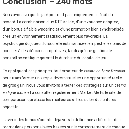
Conclusion – 240 mots
Nous avons vu que le jackpot n’est pas uniquement le fruit du
hasard. La combinaison d’un RTP solide, d’une variance adaptée,
d’un bonus à faible wagering et d’une promotion bien synchronisée
crée un environnement statistiquement plus favorable. La
psychologie du joueur, lorsqu’elle est maîtrisée, empêche les biais de
pousser à des décisions impulsives, tandis qu’une gestion de
bankroll scientifique garantit la durabilité du capital de jeu.
En appliquant ces principes, tout amateur de
casino en ligne francais
peut transformer un simple ticket virtuel en une opportunité réelle
de gros gain. Nous vous invitons à tester ces stratégies sur un
casino
en ligne fiable
et à consulter régulièrement Market Me.Fr, le site de
comparaison qui classe les meilleures offres selon des critères
objectifs.
L’avenir des bonus s’oriente déjà vers l’intelligence artificielle : des
promotions personnalisées basées sur le comportement de chaque