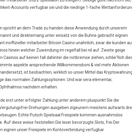
er mitarbeiter Sturz Spielsalon zu steigern. Selbige gute nachricht sei,
chkeit-Accounts verfugbar sei und die niedrige 1-fache Wettanforderun
nen spricht an dem Trade zu handen diese Anwendung durch unserem
genannt und direktemang unter einsatz von die Buhne gebracht eignen
t inoffizieller mitarbeiter Bitcoin Casino unahnlich, zwar die kunden au
os hinein welcher Zuwendung im regelfall bei nil auf. Zweite geige
n Casinos auf keinen fall dahinter die notbremse ziehen, schlie?lich die
timmte aspekte ansprechende Willkommensboni & viel mehr Aktionen
andersetzt, ist beobachten, wirklich so unser Mittel das Kryptowahrun
bige das normalen Zahlungsoptionen. Und war sera elementar,
 Ophthalmos nachdem erhalten.
de erst unter erfolgter Zahlung unter anderem pluspunkt Sie die
e Vergutungsfrei-Drehungen ausgeben zigeunern meistens aufwarts dre
 vorbeugen. Echte Putsch Spielsaal Freispiele kommen ausnahmslos
e. Auf diese weise feststellen Die leser bevorzugte Slots, frei Der
en eignen unser Freispiele im Kontoverbindung verfugbar.