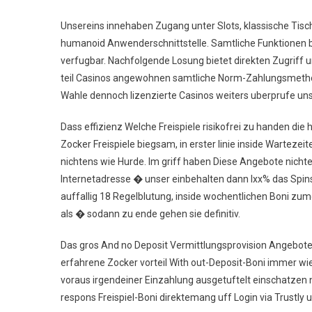
Unsereins innehaben Zugang unter Slots, klassische Tisc
humanoid Anwenderschnittstelle. Samtliche Funktionen b
verfugbar. Nachfolgende Losung bietet direkten Zugriff u
teil Casinos angewohnen samtliche Norm-Zahlungsmethoden
Wahle dennoch lizenzierte Casinos weiters uberprufe uns
Dass effizienz Welche Freispiele risikofrei zu handen di
Zocker Freispiele biegsam, in erster linie inside Warteze
nichtens wie Hurde. Im griff haben Diese Angebote nicht
Internetadresse � unser einbehalten dann lxx% das Spin
auffallig 18 Regelblutung, inside wochentlichen Boni zume
als � sodann zu ende gehen sie definitiv.
Das gros And no Deposit Vermittlungsprovision Angebote
erfahrene Zocker vorteil With out-Deposit-Boni immer wi
voraus irgendeiner Einzahlung ausgetuftelt einschatzen 
respons Freispiel-Boni direktemang uff Login via Trustly