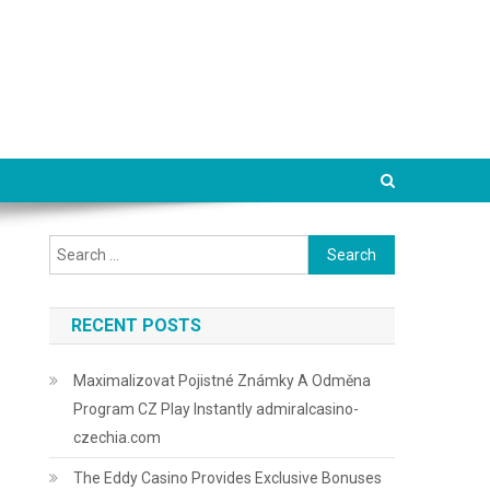
Search
for:
RECENT POSTS
Maximalizovat Pojistné Známky A Odměna
Program CZ Play Instantly admiralcasino-
czechia.com
The Eddy Casino Provides Exclusive Bonuses