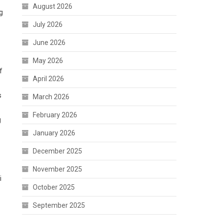
August 2026
g
July 2026
June 2026
May 2026
f
April 2026
s
March 2026
February 2026
g
January 2026
December 2025
November 2025
i
October 2025
September 2025