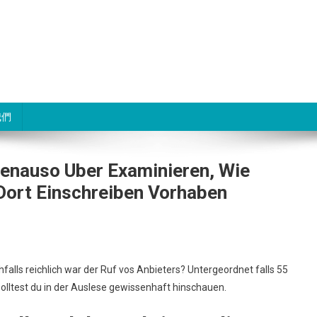
我們
Genauso Uber Examinieren, Wie
ort Einschreiben Vorhaben
falls reichlich war der Ruf vos Anbieters? Untergeordnet falls 55
 solltest du in der Auslese gewissenhaft hinschauen.