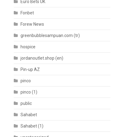
Euro Bets UK
Fonbet
Forew News
greenbubblesampuan.com (tr)
hospice
jordanoutlet.shop (en)
Pin-up AZ
pinco
pinco (1)
public
Sahabet
Sahabet (1)