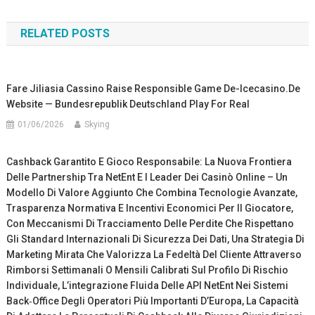
navigation
RELATED POSTS
Fare Jiliasia Cassino Raise Responsible Game De-Icecasino.de
Website — Bundesrepublik Deutschland Play For Real
01/06/2026
Skying
Cashback Garantito E Gioco Responsabile: La Nuova Frontiera
Delle Partnership Tra NetEnt E I Leader Dei Casinò Online – Un
Modello Di Valore Aggiunto Che Combina Tecnologie Avanzate,
Trasparenza Normativa E Incentivi Economici Per Il Giocatore,
Con Meccanismi Di Tracciamento Delle Perdite Che Rispettano
Gli Standard Internazionali Di Sicurezza Dei Dati, Una Strategia Di
Marketing Mirata Che Valorizza La Fedeltà Del Cliente Attraverso
Rimborsi Settimanali O Mensili Calibrati Sul Profilo Di Rischio
Individuale, L’integrazione Fluida Delle API NetEnt Nei Sistemi
Back‑office Degli Operatori Più Importanti D’Europa, La Capacità