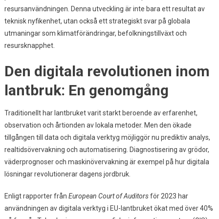
Till
resursanvändningen. Denna utveckling är inte bara ett resultat av
Smarta
teknisk nyfikenhet, utan också ett strategiskt svar på globala
Lösningar
utmaningar som klimatförändringar, befolkningstillväxt och
resursknapphet.
Den digitala revolutionen inom
lantbruk: En genomgång
Traditionellt har lantbruket varit starkt beroende av erfarenhet,
observation och årtionden av lokala metoder. Men den ökade
tillgången till data och digitala verktyg möjliggör nu prediktiv analys,
realtidsövervakning och automatisering. Diagnostisering av grödor,
väderprognoser och maskinövervakning är exempel på hur digitala
lösningar revolutionerar dagens jordbruk.
Enligt rapporter från
European Court of Auditors
för 2023 har
användningen av digitala verktyg i EU-lantbruket ökat med över 40%