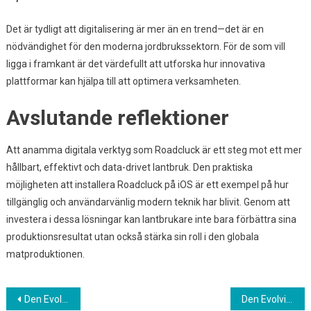
Det är tydligt att digitalisering är mer än en trend—det är en
nödvändighet för den moderna jordbrukssektorn. För de som vill
ligga i framkant är det värdefullt att utforska hur innovativa
plattformar kan hjälpa till att optimera verksamheten.
Avslutande reflektioner
Att anamma digitala verktyg som Roadcluck är ett steg mot ett mer
hållbart, effektivt och data-drivet lantbruk. Den praktiska
möjligheten att installera Roadcluck på iOS är ett exempel på hur
tillgänglig och användarvänlig modern teknik har blivit. Genom att
investera i dessa lösningar kan lantbrukare inte bara förbättra sina
produktionsresultat utan också stärka sin roll i den globala
matproduktionen.
Post
Den Evolving Digitala Spelbranschen: Hur Mobiloptimering Förbättrar Live Casino-upplevelsen
Den Evolving Digitala Spelbranschen: Hur Mobiloptimering Förbättrar Live Casino-upplevelsen