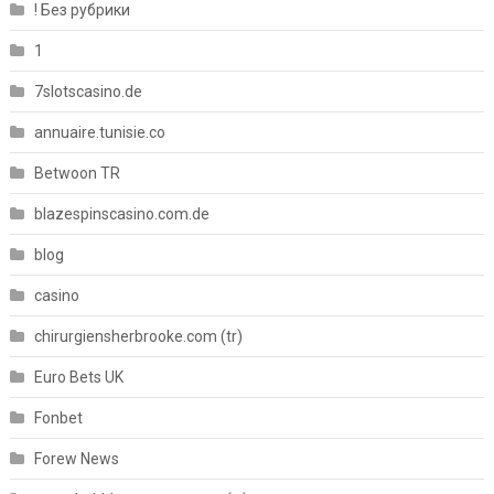
! Без рубрики
1
7slotscasino.de
annuaire.tunisie.co
Betwoon TR
blazespinscasino.com.de
blog
casino
chirurgiensherbrooke.com (tr)
Euro Bets UK
Fonbet
Forew News