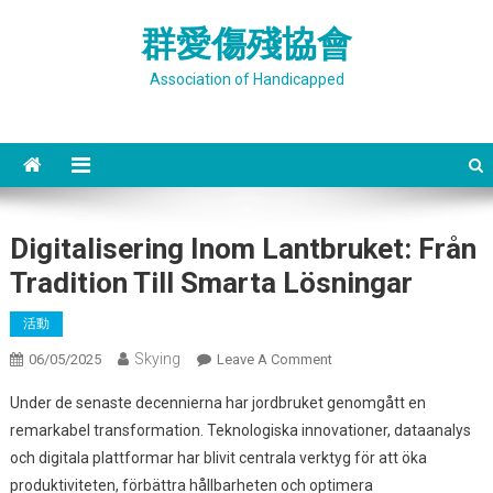
Skip
群愛傷殘協會
to
content
Association of Handicapped
Digitalisering Inom Lantbruket: Från
Tradition Till Smarta Lösningar
活動
Skying
On
06/05/2025
Leave A Comment
Digitalisering
Under de senaste decennierna har jordbruket genomgått en
Inom
remarkabel transformation. Teknologiska innovationer, dataanalys
Lantbruket:
och digitala plattformar har blivit centrala verktyg för att öka
Från
produktiviteten, förbättra hållbarheten och optimera
Tradition