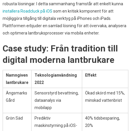
robusta lösningar. I detta sammanhang framstår att enkelt kunna
installera Roadcluck på iOS
som en kritisk komponent för att
möjliggöra tillgång till digitala verktyg på iPhones och iPads.
Plattformen erbjuder en samlad lösning för att övervaka, analysera
och optimera lantbruksprocesser via mobila enheter.
Case study: Från tradition till
digital moderna lantbrukare
Namngiven
Teknologianvändning
Effekt
lantbrukare
2022
Ängsmarks
Sensorstyrd bevattning,
Ökad skörd med 15%,
Gård
dataanalys via
minskad vattenbrist
mobilapp
Grön Säd
Prediktiv
40% tidsbesparing,
maskinstyrning på iOS-
20%