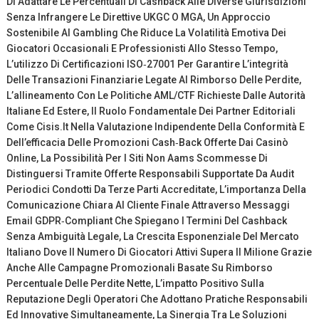
Di Adattare Le Percentuali Di Cashback Alle Diverse Giurisdizioni
Senza Infrangere Le Direttive UKGC O MGA, Un Approccio
Sostenibile Al Gambling Che Riduce La Volatilità Emotiva Dei
Giocatori Occasionali E Professionisti Allo Stesso Tempo,
L’utilizzo Di Certificazioni ISO‑27001 Per Garantire L’integrità
Delle Transazioni Finanziarie Legate Al Rimborso Delle Perdite,
L’allineamento Con Le Politiche AML/CTF Richieste Dalle Autorità
Italiane Ed Estere, Il Ruolo Fondamentale Dei Partner Editoriali
Come Cisis.It Nella Valutazione Indipendente Della Conformità E
Dell’efficacia Delle Promozioni Cash‑back Offerte Dai Casinò
Online, La Possibilità Per I Siti Non Aams Scommesse Di
Distinguersi Tramite Offerte Responsabili Supportate Da Audit
Periodici Condotti Da Terze Parti Accreditate, L’importanza Della
Comunicazione Chiara Al Cliente Finale Attraverso Messaggi
Email GDPR‑compliant Che Spiegano I Termini Del Cashback
Senza Ambiguità Legale, La Crescita Esponenziale Del Mercato
Italiano Dove Il Numero Di Giocatori Attivi Supera Il Milione Grazie
Anche Alle Campagne Promozionali Basate Su Rimborso
Percentuale Delle Perdite Nette, L’impatto Positivo Sulla
Reputazione Degli Operatori Che Adottano Pratiche Responsabili
Ed Innovative Simultaneamente, La Sinergia Tra Le Soluzioni