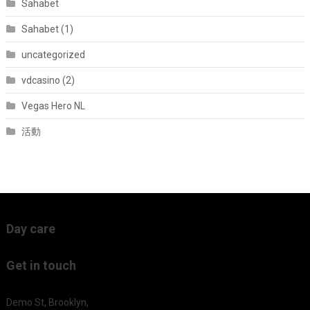
Sahabet
Sahabet (1)
uncategorized
vdcasino (2)
Vegas Hero NL
活動
Day care
Get in touch
Demo St, Brooklyn,