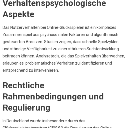
Verhaltenspsychologische
Aspekte
Das Nutzerverhalten bei Online-Glücksspielen ist ein komplexes
Zusammenspiel aus psychosozialen Faktoren und algorithmisch
gesteuerten Anreizen. Studien zeigen, dass schnelle Spielzyklen
und ständige Verfügbarkeit zu einer stärkeren Suchtentwicklung
beitragen können. Analysetools, die das Spielverhalten überwachen,
erlauben es, problematisches Verhalten zu identifizieren und
entsprechend zu intervenieren.
Rechtliche
Rahmenbedingungen und
Regulierung
In Deutschland wurde insbesondere durch das