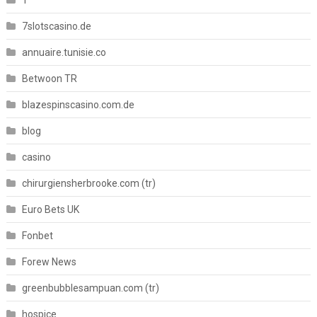
1
7slotscasino.de
annuaire.tunisie.co
Betwoon TR
blazespinscasino.com.de
blog
casino
chirurgiensherbrooke.com (tr)
Euro Bets UK
Fonbet
Forew News
greenbubblesampuan.com (tr)
hospice