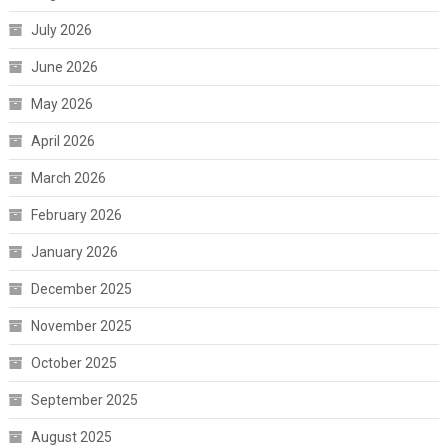
July 2026
June 2026
May 2026
April 2026
March 2026
February 2026
January 2026
December 2025
November 2025
October 2025
September 2025
August 2025