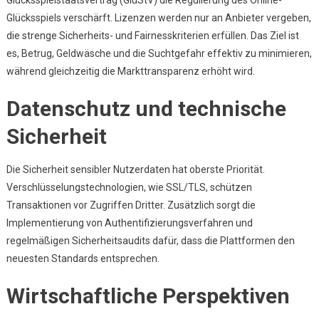
Glücksspielstaatsvertrag (GlüStV) die Regulierung des Online-
Glücksspiels verschärft. Lizenzen werden nur an Anbieter vergeben,
die strenge Sicherheits- und Fairnesskriterien erfüllen. Das Ziel ist
es, Betrug, Geldwäsche und die Suchtgefahr effektiv zu minimieren,
während gleichzeitig die Markttransparenz erhöht wird.
Datenschutz und technische
Sicherheit
Die Sicherheit sensibler Nutzerdaten hat oberste Priorität.
Verschlüsselungstechnologien, wie SSL/TLS, schützen
Transaktionen vor Zugriffen Dritter. Zusätzlich sorgt die
Implementierung von Authentifizierungsverfahren und
regelmäßigen Sicherheitsaudits dafür, dass die Plattformen den
neuesten Standards entsprechen.
Wirtschaftliche Perspektiven