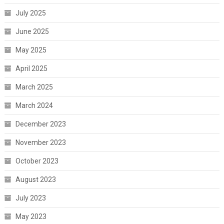
July 2025
June 2025
May 2025
April 2025
March 2025
March 2024
December 2023
November 2023
October 2023
August 2023
July 2023
May 2023