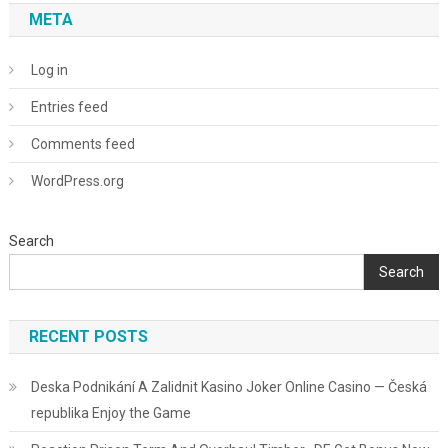
META
Log in
Entries feed
Comments feed
WordPress.org
Search
Search
RECENT POSTS
Deska Podnikání A Zalidnit Kasino Joker Online Casino — Česká
republika Enjoy the Game