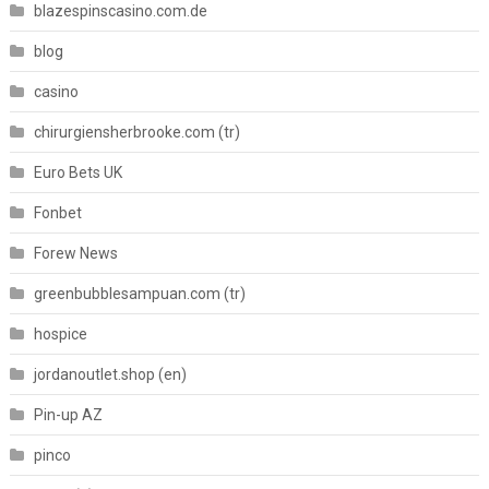
blazespinscasino.com.de
blog
casino
chirurgiensherbrooke.com (tr)
Euro Bets UK
Fonbet
Forew News
greenbubblesampuan.com (tr)
hospice
jordanoutlet.shop (en)
Pin-up AZ
pinco