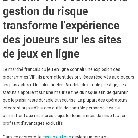
:
gestion du risque
Comment
La
transforme l’expérience
Gestion
Du
des joueurs sur les sites
Risque
Transforme
de jeux en ligne
L’expérience
Des
Joueurs
Le marché français du jeu en ligne connaît une explosion des
Sur
programmes VIP : ils promettent des privilèges réservés aux joueurs
Les
les plus actifs et les plus fidèles. Au‑delà du simple prestige, ces
Sites
statuts s’appuient sur une maîtrise fine du risque afin de garantir
De
que le plaisir reste durable et sécurisé. La plupart des opérateurs
Jeux
intègrent aujourd’hui des outils de contrôle personnalisés qui
En
permettent aux membres d’ajuster leurs limites de mise tout en
Ligne
profitant d’avantages exclusifs.
Dans ce contexte, le
casino en ligne
devient un terrain