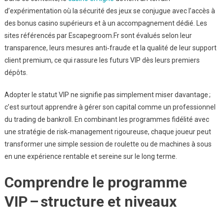
d’expérimentation où la sécurité des jeux se conjugue avec l’accès à
des bonus casino supérieurs et à un accompagnement dédié. Les
sites référencés par Escapegroom.Fr sont évalués selon leur
transparence, leurs mesures anti‑fraude et la qualité de leur support
client premium, ce qui rassure les futurs VIP dès leurs premiers
dépôts.
Adopter le statut VIP ne signifie pas simplement miser davantage ;
c’est surtout apprendre à gérer son capital comme un professionnel
du trading de bankroll. En combinant les programmes fidélité avec
une stratégie de risk‑management rigoureuse, chaque joueur peut
transformer une simple session de roulette ou de machines à sous
en une expérience rentable et sereine sur le long terme.
Comprendre le programme
VIP – structure et niveaux