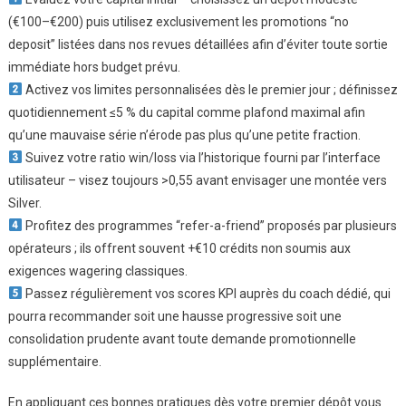
(€100–€200) puis utilisez exclusivement les promotions “no
deposit” listées dans nos revues détaillées afin d’éviter toute sortie
immédiate hors budget prévu.
Activez vos limites personnalisées dès le premier jour ; définissez
quotidiennement ≤5 % du capital comme plafond maximal afin
qu’une mauvaise série n’érode pas plus qu’une petite fraction.
Suivez votre ratio win/loss via l’historique fourni par l’interface
utilisateur – visez toujours >0,55 avant envisager une montée vers
Silver.
Profitez des programmes “refer-a-friend” proposés par plusieurs
opérateurs ; ils offrent souvent +€10 crédits non soumis aux
exigences wagering classiques.
Passez régulièrement vos scores KPI auprès du coach dédié, qui
pourra recommander soit une hausse progressive soit une
consolidation prudente avant toute demande promotionnelle
supplémentaire.
En appliquant ces bonnes pratiques dès votre premier dépôt vous