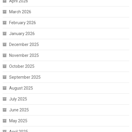
April 2026
March 2026
February 2026
January 2026
December 2025
November 2025
October 2025
September 2025
August 2025
July 2025
June 2025
May 2025
April 2025