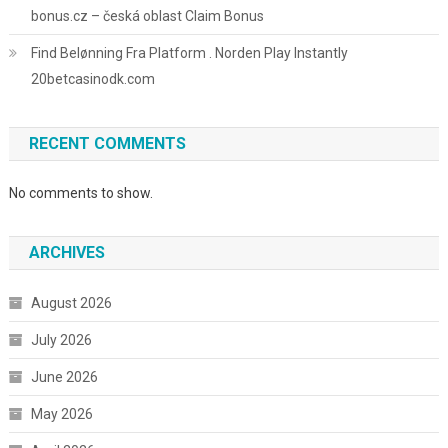
bonus.cz – česká oblast Claim Bonus
Find Belønning Fra Platform . Norden Play Instantly
20betcasinodk.com
RECENT COMMENTS
No comments to show.
ARCHIVES
August 2026
July 2026
June 2026
May 2026