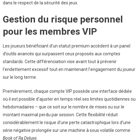
dans le respect de la sécurité des jeux.
Gestion du risque personnel
pour les membres VIP
Les joueurs bénéficiant d’un statut premium accèdent à un panel
d’outils avancés qui surpassent ceux proposés aux comptes
standards. Cette différenciation vise avant tout à prévenir
l’endettement excessif tout en maintenant l’engagement du joueur
sur le long terme.
Premièrement, chaque compte VIP possède une interface dédiée
où il est possible d’ajuster en temps réel ses limites quotidiennes ou
hebdomadaires – que ce soit sur le nombre de mises ou sur le
montant maximal perdu par session. Cette flexibilité réduit
considérablement le risque d’une perte catastrophique lors d’une
série négative prolongée sur une machine à sous volatile comme
Book of Ra Deluxe
.